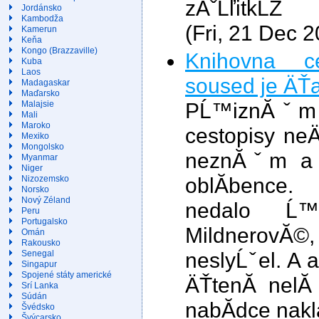
zĂˇĹľitkĹŻ
Jordánsko
Kambodža
(Fri, 21 Dec 
Kamerun
Keňa
Kongo (Brazzaville)
Knihovna c
Kuba
Laos
soused je ÄŤa
Madagaskar
Maďarsko
PĹ™iznĂˇm 
Malajsie
Mali
Maroko
cestopisy ne
Mexiko
Mongolsko
neznĂˇm a 
Myanmar
Niger
oblĂ­bence
Nizozemsko
Norsko
Nový Zéland
nedalo Ĺ™
Peru
Portugalsko
MildnerovĂ©
Omán
Rakousko
neslyĹˇel. A 
Senegal
Singapur
Spojené státy americké
ÄŤtenĂ­ nelĂ
Srí Lanka
Súdán
nabĂ­dce nakla
Švédsko
Švýcarsko