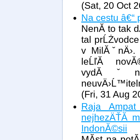
(Sat, 20 Oct 
Na cestu â€“ 
NenĂ­ to tak 
tal prĹŻvodce 
v MilĂˇnÄ›.
leĹľĂ­ nov
vydĂˇnĂ
neuvÄ›Ĺ™itelnÄ
(Fri, 31 Aug 
Raja Ampat 
nejhezÄŤĂ­ m
IndonĂ©sii
MĂ­st na potĂ