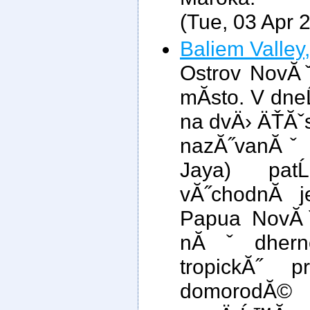
(Tue, 03 Apr 
Baliem Valley
Ostrov NovĂ
mĂ­sto. V dne
na dvÄ› ÄŤĂˇs
nazĂ˝vanĂˇ 
Jaya) pat
vĂ˝chodnĂ­ 
Papua NovĂˇ
nĂˇdhernou
tropickĂ˝ pr
domorodĂ©