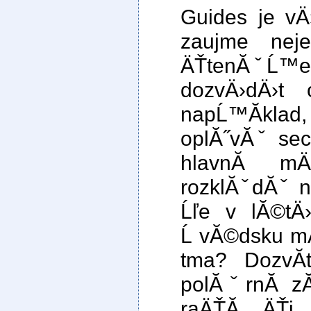
Guides je v
zaujme neje
ÄŤtenĂˇĹ™e,
dozvÄ›dÄ›t 
napĹ™Ă­kl
oplĂ˝vĂˇ sece
hlavnĂ­ m
rozklĂˇdĂˇ n
Ĺľe v lĂ©tÄ
Ĺ vĂ©dsku mĂ­
tma? DozvĂ­
polĂˇrnĂ­ z
raÄŤĂ­ ÄŤi 