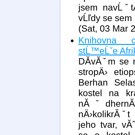
jsem navĹˇtĂ
vĹľdy se sem 
(Sat, 03 Mar 
Knihovna 
stĹ™eĹˇe Afri
DĂ­vĂˇm se 
stropÄ› etio
Berhan Sela
kostel na kr
nĂˇdhern
nÄ›kolikrĂˇt 
jeho tvar, vĂ