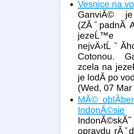
Vesnice na v
GanviĂ© j
(ZĂˇpadnĂ­ Af
jezeĹ™e 
nejvÄ›tĹˇĂ­
Cotonou. G
zcela na jez
je lodĂ­ po vo
(Wed, 07 Mar
MĂ© oblĂ­ben
IndonĂ©sie
IndonĂ©skĂ˝
opravdu rĂˇd