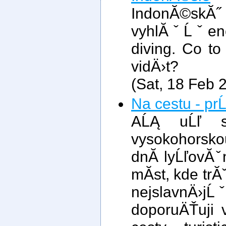
IndonĂ©skĂ
vyhlĂˇĹˇeno
diving. Co t
vidÄ›t?
(Sat, 18 Feb 
Na cestu - pr
AĹĄ uĹľ 
vysokohorsko
dnĂ­ lyĹľovĂˇ
mĂ­st, kde trĂ
nejslavnÄ›jĹˇ
doporuÄŤuji 