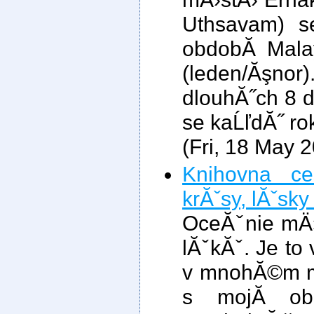
Uthsavam) s
obdobĂ­ Mal
(leden/Ăşn
dlouhĂ˝ch 8 
se kaĹľdĂ˝ ro
(Fri, 18 May 
Knihovna ce
krĂˇsy, lĂˇsky 
OceĂˇnie mÄ›
lĂˇkĂˇ. Je to 
v mnohĂ©m mi
s mojĂ­ obl