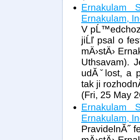
Ernakulam S
Ernakulam, In
V pĹ™edchoz
jiĹľ psal o fe
mÄ›stÄ› Erna
Uthsavam). J
udĂˇlost, a 
tak ji rozhodn
(Fri, 25 May 
Ernakulam S
Ernakulam, In
PravidelnĂ˝ f
mÄ›stÄ› Erna