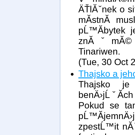
ÄŤlĂˇnek o sit
mĂ­stnĂ­ mus
pĹ™Ă­bytek 
znĂˇmĂ© t
Tinariwen.
(Tue, 30 Oct 
Thajsko a jeho
Thajsko je
benÄ›jĹˇĂ­ch 
Pokud se tam
pĹ™Ă­jemnÄ›j
zpestĹ™it nĂ