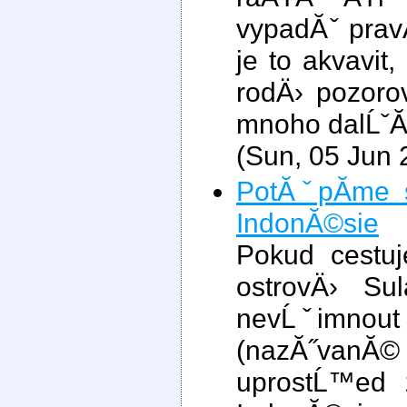
vypadĂˇ prav
je to akvavi
rodÄ› pozoro
mnoho dalĹˇĂ­
(Sun, 05 Jun 
PotĂˇpĂ­me s
IndonĂ©sie
Pokud cestu
ostrovÄ› Su
nevĹˇimnout
(nazĂ˝vanĂ© 
uprostĹ™ed 