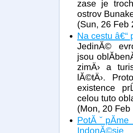
zase je troc
ostrov Bunake
(Sun, 26 Feb
Na cestu â€“ 
JedinĂ© evr
jsou oblĂ­be
zimÄ› a turi
lĂ©tÄ›. Pro
existence pr
celou tuto obl
(Mon, 20 Feb
PotĂˇpĂ­me 
IndonĂ©sie