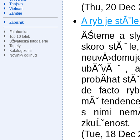
(Thu, 20 Dec
Thajsko
Vietnam
Zambie
A ryb je stĂˇle
Zápisník
Fotobanka
ÄŚteme a sl
Top 10 fotek
Uživatelská fotogalerie
skoro stĂˇle,
Tapety
Katalog zemí
neuvÄ›domuj
Novinky odjinud
ubĂ˝vĂˇ, a
probĂ­hat stĂ
de facto ryb
mĂˇ tendence
s nimi ne
zkuĹˇenost.
(Tue, 18 Dec