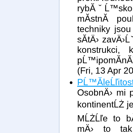
rybĂˇĹ™skou
mĂ­stnĂ­ po
techniky js
sĂ­tÄ› zavÄ
konstrukci
pĹ™ipomĂ­nĂˇ
(Fri, 13 Apr 
PĹ™Ă­leĹľitos
OsobnÄ› mi p
kontinentĹŻ je 
MĹŻĹľe to bĂ
mÄ› to tak 