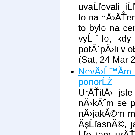
uvaĹľovali jiĹ
to na nÄ›ÄŤem
to bylo na cen
vyĹˇlo, kdy
potĂˇpÄ›li v ob
(Sat, 24 Mar 
NevÄ›Ĺ™Ă­
ponorĹŻ
UrÄŤitÄ› jste
nÄ›kĂ˝m se p
nÄ›jakĂ©m mĂ
ĂşĹľasnĂ©, j
Ĺľe tam urÄŤi