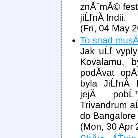
znĂˇmĂ© festi
jiĹľnĂ­ Indii.
(Fri, 04 May 
To snad musĂ­
Jak uĹľ vypl
Kovalamu, b
podĂ­vat opÄ
byla JiĹľnĂ­
jejĂ­ pob
Trivandrum a
do Bangalore 
(Mon, 30 Apr