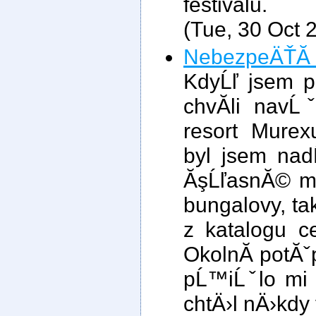
festivalu.
(Tue, 30 Oct 
NebezpeÄŤĂ­ 
KdyĹľ jsem 
chvĂ­li navĹ
resort Murex
byl jsem na
ĂşĹľasnĂ© mĂ
bungalovy, tak
z katalogu c
OkolnĂ­ potĂˇ
pĹ™iĹˇlo mi 
chtÄ›l nÄ›kdy v