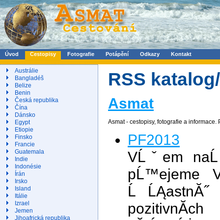
Úvod
Cestopisy
Fotografie
Potápění
Odkazy
Kontakt
Austrálie
RSS katalog
Bangladéš
Belize
Benin
Asmat
Česká republika
Čína
Dánsko
Asmat - cestopisy, fotografie a informace.
Egypt
Etiopie
PF2013
Finsko
Francie
Guatemala
VĹˇem naĹ
Indie
Indonésie
pĹ™ejeme 
Írán
Irsko
Ĺ ĹĄastnĂ˝
Island
Itálie
Izrael
pozitivnĂ­
Jemen
Jihoafrická republika