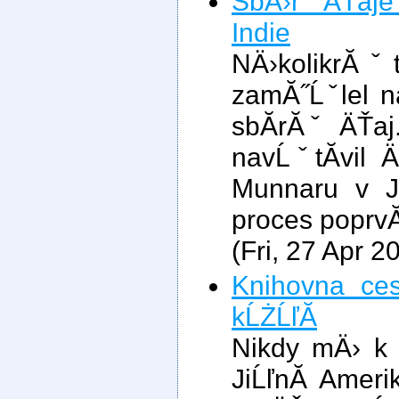
SbÄ›r ÄŤaje
Indie
NÄ›kolikrĂˇ
zamĂ˝Ĺˇlel na
sbĂ­rĂˇ ÄŤaj
navĹˇtĂ­vil 
Munnaru v Ji
proces poprvĂ
(Fri, 27 Apr 
Knihovna ces
kĹŻĹľĂ­
Nikdy mÄ› k 
JiĹľnĂ­ Ameri