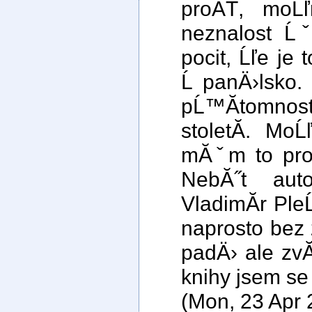
proÄŤ, mo
neznalost Ĺ
pocit, Ĺľe je
Ĺ panÄ›lsko.
pĹ™Ă­tomnost 
stoletĂ­. Mo
mĂˇm to pros
NebĂ˝t au
VladimĂ­r PleĹ
naprosto bez
padÄ› ale zvĂ
knihy jsem se
(Mon, 23 Apr