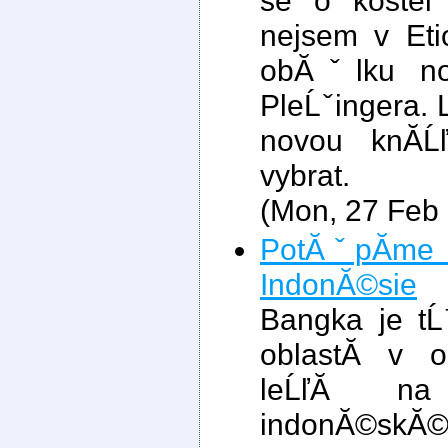
se o kostel
nejsem v Eti
obĂˇlku nov
PleĹˇingera. 
novou knĂ­Ĺ
vybrat.
(Mon, 27 Feb
PotĂˇpĂ­me 
IndonĂ©sie
Bangka je t
oblastĂ­ v 
leĹľĂ­ na
indonĂ©skĂ©h