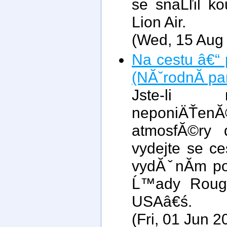
se snaĹľil k
Lion Air.
(Wed, 15 Aug
Na cestu â€“
(NĂˇrodnĂ­ pa
Jste-li 
neponiÄŤ
atmosfĂ©ry
vydejte se c
vydĂˇnĂ­m po
Ĺ™ady Roug
USAâ€ś.
(Fri, 01 Jun 