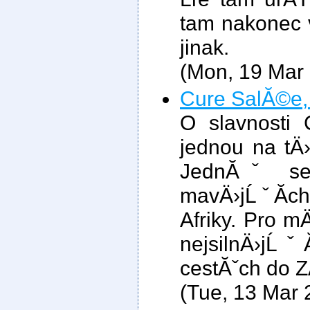
tam nakonec v
jinak.
(Mon, 19 Mar
Cure SalĂ©e,
O slavnosti 
jednou na tÄ
JednĂˇ se 
mavÄ›jĹˇĂ­ch
Afriky. Pro m
nejsilnÄ›jĹ
cestĂˇch do Z
(Tue, 13 Mar 