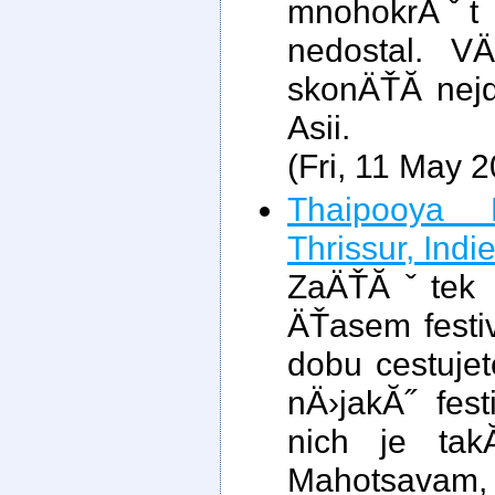
mnohokrĂˇt 
nedostal. V
skonÄŤĂ­ nej
Asii.
(Fri, 11 May 
Thaipooya M
Thrissur, Indi
ZaÄŤĂˇtek ro
ÄŤasem festi
dobu cestuje
nÄ›jakĂ˝ fest
nich je tak
Mahotsavam,