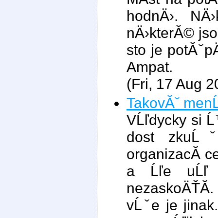
hodnÄ›. NÄ›
nÄ›kterĂ© jso
sto je potĂˇp
Ampat.
(Fri, 17 Aug 
TakovĂˇ menĹˇ
VĹľdycky si 
dost zkuĹˇ
organizacĂ­ c
a Ĺľe uĹľ
nezaskoÄŤĂ­.
vĹˇe je jinak