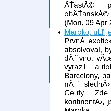
ÄŤastĂ© p
obÄŤanskĂ© vĂ
(Mon, 09 Apr
Maroko, uĹľ j
PrvnĂ­ exoti
absolvoval, b
dĂˇvno, vĂ­c
vyrazil au
Barcelony, p
nĂˇslednÄ›
Ceuty. Zde
kontinentÄ›,
Maroka.