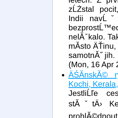
zĹŻstal poci
Indii navĹˇ
bezprostĹ™ed
nelĂˇkalo. Ta
mĂ­sto ÄŤinu, 
samotnĂ˝ jih.
(Mon, 16 Apr
ÄŚĂ­nskĂ© 
Kochi, Kerala,
JestliĹľe c
stĂˇtÄ› Ker
prohlĂ©d