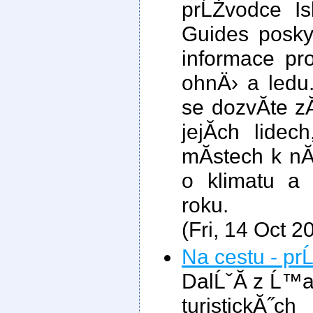
prĹŻvodce I
Guides posky
informace pr
ohnÄ› a led
se dozvĂ­te z
jejĂ­ch lidec
mĂ­stech k n
o klimatu a
roku.
(Fri, 14 Oct 
Na cestu - p
DalĹˇĂ­ z Ĺ™
turistickĂ˝