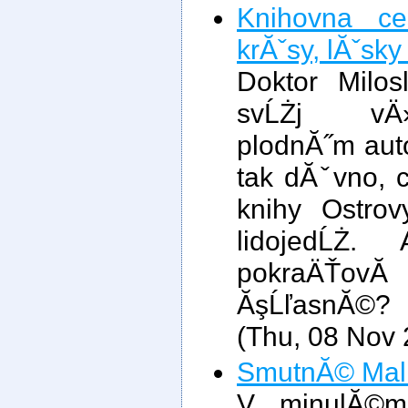
Knihovna ce
krĂˇsy, lĂˇsky
Doktor Milos
svĹŻj vÄ›
plodnĂ˝m aut
tak dĂˇvno, c
knihy Ostro
lidojedĹŻ
pokraÄŤov
ĂşĹľasnĂ©?
(Thu, 08 Nov
SmutnĂ© Mal
V minulĂ©m 