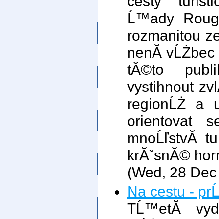
cesty turis
Ĺ™ady Rough
rozmanitou ze
nenĂ­ vĹŻbec
tĂ©to publ
vystihnout zvl
regionĹŻ a u
orientovat
mnoĹľstvĂ­ tu
krĂˇsnĂ© hor
(Wed, 28 Dec
Na cestu - pr
TĹ™etĂ­ vyd