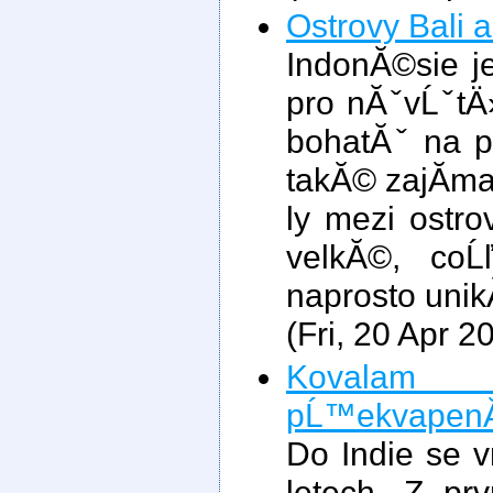
Ostrovy Bali 
IndonĂ©sie j
pro nĂˇvĹˇtÄ›
bohatĂˇ na p
takĂ© zajĂ­m
ly mezi ostr
velkĂ©, coĹ
naprosto unik
(Fri, 20 Apr 
Kovalam 
pĹ™ekvapenĂ­ 
Do Indie se v
letech. Z p