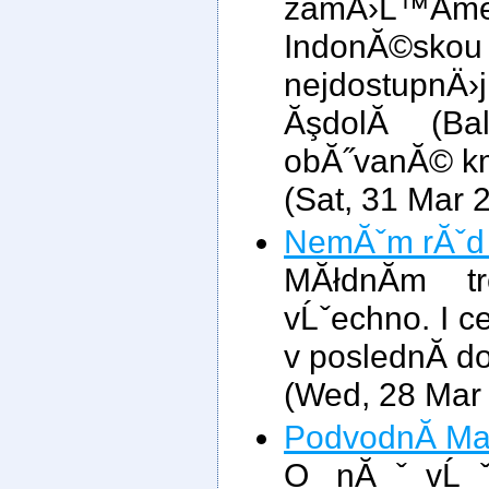
zamÄ›Ĺ™Ă
IndonĂ©skou Ä
nejdostupnÄ
ĂşdolĂ­ (Ba
obĂ˝vanĂ© k
(Sat, 31 Mar 
NemĂˇm rĂˇd 
MĂłdnĂ­m 
vĹˇechno. I ce
v poslednĂ­ d
(Wed, 28 Mar
PodvodnĂ­ Ma
O nĂˇvĹˇt