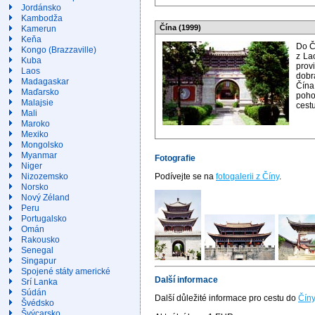
Jordánsko
Kambodža
Čína (1999)
Kamerun
Keňa
Do Čí
Kongo (Brazzaville)
z La
Kuba
prov
Laos
dobr
Madagaskar
Čína
Maďarsko
poho
Malajsie
cest
Mali
Maroko
Mexiko
Mongolsko
Myanmar
Fotografie
Niger
Nizozemsko
Podívejte se na
fotogalerii z Číny
.
Norsko
Nový Zéland
Peru
Portugalsko
Omán
Rakousko
Senegal
Singapur
Spojené státy americké
Další informace
Srí Lanka
Súdán
Další důležité informace pro cestu do
Číny
Švédsko
Švýcarsko