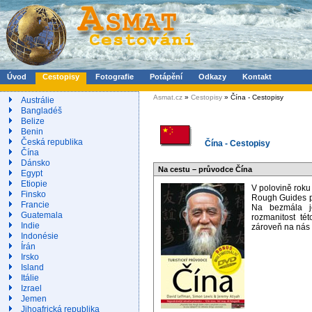
Úvod
Cestopisy
Fotografie
Potápění
Odkazy
Kontakt
Asmat.cz
»
Cestopisy
» Čína - Cestopisy
Austrálie
Bangladéš
Belize
Benin
Česká republika
Čína - Cestopisy
Čína
Dánsko
Na cestu – průvodce Čína
Egypt
Etiopie
V polovině roku
Finsko
Rough Guides po
Francie
Na bezmála je
Guatemala
rozmanitost té
Indie
zároveň na nás
Indonésie
Írán
Irsko
Island
Itálie
Izrael
Jemen
Jihoafrická republika