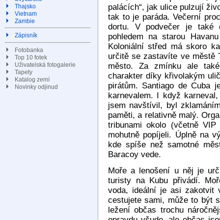
palácích“, jak ulice pulzují ži
Thajsko
Vietnam
tak to je paráda. Večerní pro
Zambie
dortu. V podvečer je také 
pohledem na starou Havanu
Zápisník
Koloniální střed má skoro k
Fotobanka
určitě se zastavíte ve městě 
Top 10 fotek
Uživatelská fotogalerie
město. Za zmínku ale také
Tapety
charakter díky křivolakým uli
Katalog zemí
pirátům. Santiago de Cuba 
Novinky odjinud
karnevalem. I když karneval,
jsem navštívil, byl zklamáním
paměti, a relativně malý. Org
tribunami okolo (včetně VIP
mohutně popíjeli. Úplně na v
kde spíše než samotné měst
Baracoy vede.
Moře a lenošení u něj je urči
turisty na Kubu přivádí. Mo
voda, ideální je asi zakotvi
cestujete sami, může to být 
ležení občas trochu náročněj
opravdu všude, ale občas js