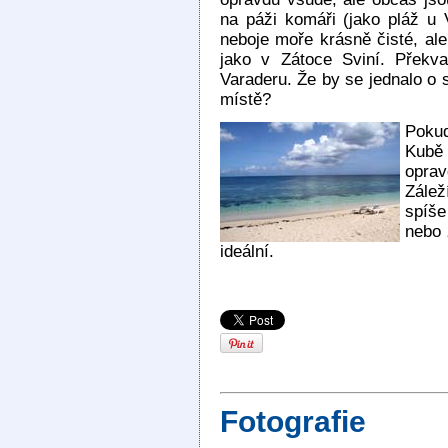
na páži komáři (jako pláž u 
neboje moře krásně čisté, ale 
jako v Zátoce Sviní. Překv
Varaderu. Že by se jednalo o s
místě?
Pokud
Kubě 
opra
Zálež
spíše
nebo 
ideální.
Fotografie