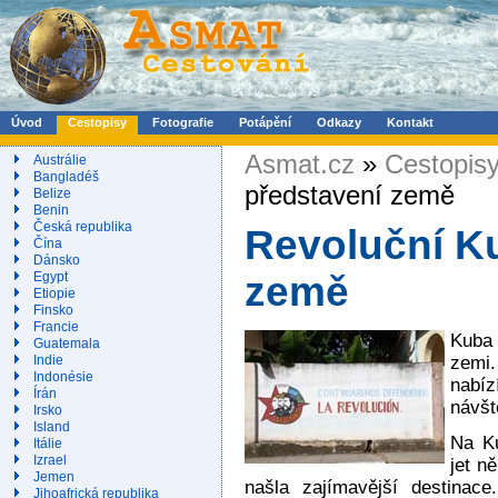
Úvod
Cestopisy
Fotografie
Potápění
Odkazy
Kontakt
Asmat.cz
»
Cestopis
Austrálie
Bangladéš
představení země
Belize
Benin
Česká republika
Revoluční Ku
Čína
Dánsko
Egypt
země
Etiopie
Finsko
Francie
Kuba 
Guatemala
zemi
Indie
Indonésie
nabí
Írán
návšt
Irsko
Island
Na Ku
Itálie
Izrael
jet n
Jemen
našla zajímavější destinace
Jihoafrická republika