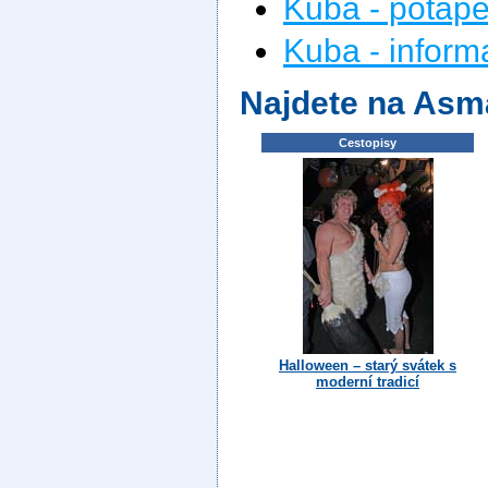
Kuba - potápe
Kuba - inform
Najdete na Asm
Cestopisy
Halloween – starý svátek s
moderní tradicí