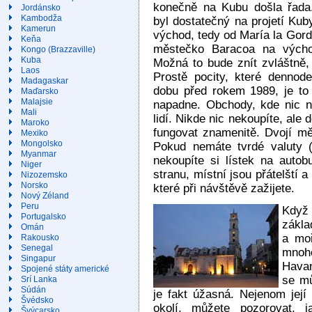
konečně na Kubu došla řada.
Jordánsko
Kambodža
byl dostatečný na projetí Ku
Kamerun
východ, tedy od María la Gor
Keňa
městečko Baracoa na výcho
Kongo (Brazzaville)
Kuba
Možná to bude znít zvláštně, 
Laos
Prostě pocity, které dennod
Madagaskar
dobu před rokem 1989, je to
Maďarsko
Malajsie
napadne. Obchody, kde nic ne
Mali
lidí. Nikde nic nekoupíte, ale
Maroko
fungovat znamenitě. Dvojí mě
Mexiko
Mongolsko
Pokud nemáte tvrdé valuty (
Myanmar
nekoupíte si lístek na autob
Niger
stranu, místní jsou přátelští
Nizozemsko
Norsko
které při návštěvě zažijete.
Nový Zéland
Peru
Když
Portugalsko
zákla
Omán
a moř
Rakousko
Senegal
mnoho
Singapur
Havan
Spojené státy americké
se mů
Srí Lanka
Súdán
je fakt úžasná. Nejenom její 
Švédsko
okolí, můžete pozorovat, j
Švýcarsko