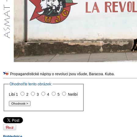
Propagandistické nápisy o revoluci jsou všude, Baracoa. Kuba.
Ohodnoťte tento obrázek:
Líbí 1
2
3
4
5
Nelíbí
Pohlednice