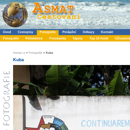
Úvod
Cestopisy
Fotografie
Potápění
Odkazy
Kontakt
Fotografie
Pohlednice
Fotobanka
Tapety
Top 10 fotek
Uživatels
Asmat.cz
»
Fotografie
» Kuba
Kuba