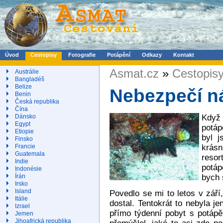
Úvod
Cestopisy
Fotografie
Potápění
Odkazy
Kontakt
Asmat.cz
»
Cestopis
Austrálie
Bangladéš
Belize
Nebezpečí n
Benin
Česká republika
Čína
Když 
Dánsko
Egypt
potá
Etiopie
byl j
Finsko
krásn
Francie
Guatemala
resor
Indie
potáp
Indonésie
bych 
Írán
Irsko
Island
Povedlo se mi to letos v září
Itálie
dostal. Tentokrát to nebyla je
Izrael
přímo týdenní pobyt s potáp
Jemen
Jihoafrická republika