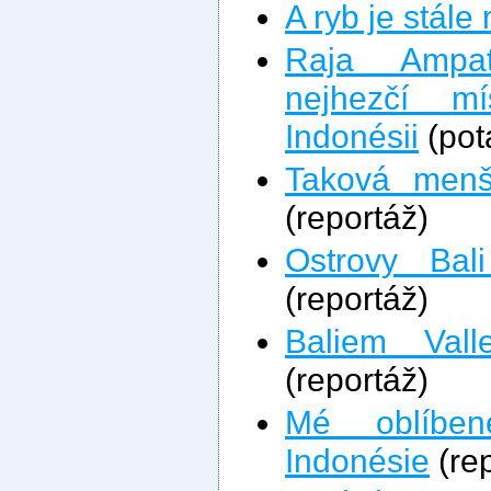
A ryb je stále
Raja Ampa
nejhezčí m
Indonésii
(pot
Taková menš
(reportáž)
Ostrovy Bal
(reportáž)
Baliem Vall
(reportáž)
Mé oblíben
Indonésie
(rep