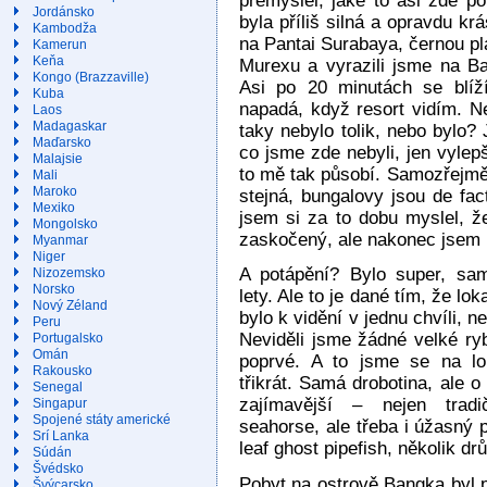
přemýšlel, jaké to asi zde p
Jordánsko
byla příliš silná a opravdu krá
Kambodža
na Pantai Surabaya, černou pl
Kamerun
Keňa
Murexu a vyrazili jsme na Ba
Kongo (Brazzaville)
Asi po 20 minutách se blíž
Kuba
napadá, když resort vidím. N
Laos
Madagaskar
taky nebylo tolik, nebo bylo?
Maďarsko
co jsme zde nebyli, jen vylep
Malajsie
to mě tak působí. Samozřejmě, 
Mali
Maroko
stejná, bungalovy jsou de fact
Mexiko
jsem si za to dobu myslel, že
Mongolsko
zaskočený, ale nakonec jsem 
Myanmar
Niger
A potápění? Bylo super, sam
Nizozemsko
Norsko
lety. Ale to je dané tím, že lo
Nový Zéland
bylo k vidění v jednu chvíli, n
Peru
Neviděli jsme žádné velké ry
Portugalsko
Omán
poprvé. A to jsme se na lok
Rakousko
třikrát. Samá drobotina, ale o 
Senegal
zajímavější – nejen trad
Singapur
Spojené státy americké
seahorse, ale třeba i úžasný
Srí Lanka
leaf ghost pipefish, několik dr
Súdán
Švédsko
Pobyt na ostrově Bangka byl p
Švýcarsko