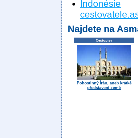
Indonésie
n
cestovatele.a
Najdete na Asm
Cestopisy
Pohostinný Írán, aneb krátké
představení země