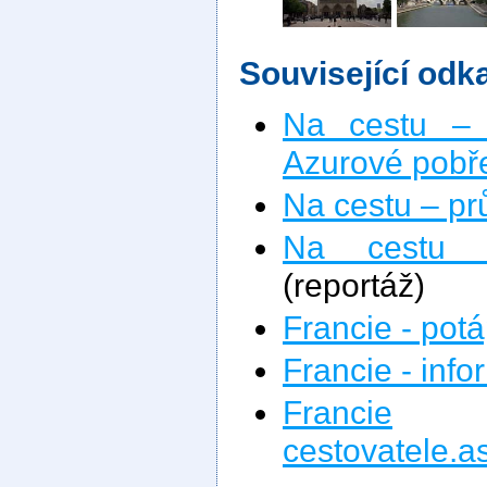
Související odk
Na cestu – 
Azurové pobř
Na cestu – pr
Na cestu 
(reportáž)
Francie - pot
Francie - inf
Francie
na
cestovatele.a