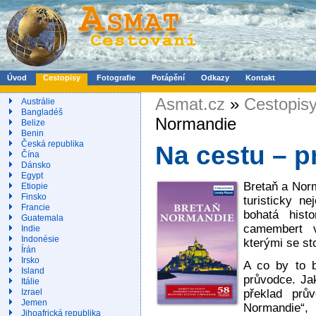
Úvod
Cestopisy
Fotografie
Potápění
Odkazy
Kontakt
Asmat.cz
»
Cestopis
Austrálie
Bangladéš
Normandie
Belize
Benin
Česká republika
Na cestu – 
Čína
Dánsko
Egypt
Bretaň a Norm
Etiopie
Finsko
turisticky ne
Francie
bohatá hist
Guatemala
camembert v
Indie
Indonésie
kterými se sto
Írán
Irsko
A co by to b
Island
průvodce. Jak
Itálie
překlad prů
Izrael
Jemen
Normandie“,
Jihoafrická republika