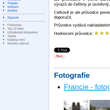
Thajsko
výrazů do češtiny je úsměvný
Vietnam
Zambie
Celkově je ale průvodce poved
doporučit.
Zápisník
Průvodce vydává nakladatelst
Fotobanka
Top 10 fotek
Uživatelská fotogalerie
Hodnocení průvodce:
Tapety
Katalog zemí
Novinky odjinud
Fotografie
Francie - foto