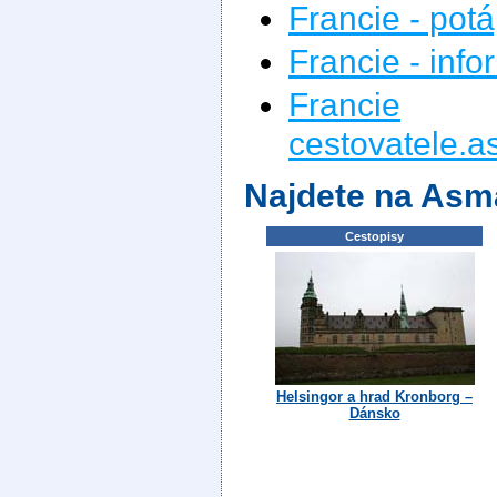
Francie - pot
Francie - inf
Francie
na
cestovatele.a
Najdete na Asm
Cestopisy
Helsingor a hrad Kronborg –
Dánsko