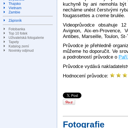
kuchyně by ani nemohla být 
Thajsko
Vietnam
necháme unést čerstvými ryba
Zambie
fougassettes a creme brulée.
Zápisník
Videoprůvodce obsahuje 12 
Fotobanka
Avignon, Aix-en-Provence, 
Top 10 fotek
Antibes, Marseille, Toulon, St-
Uživatelská fotogalerie
Tapety
Průvodce je přehledně organiz
Katalog zemí
Novinky odjinud
můžeme ho doporučit. Ve sro
a podrobností průvodce o
Paří
Průvodce vydává nakladatelst
Hodnocení průvodce:
Fotografie