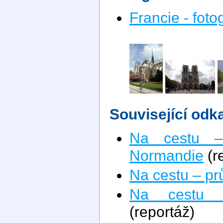
Francie - foto
Související odk
Na cestu –
Normandie
(r
Na cestu – pr
Na cestu 
(reportáž)