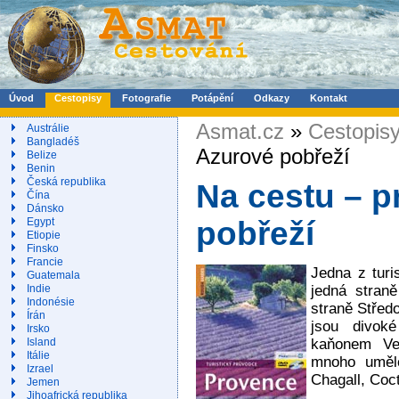
Úvod
Cestopisy
Fotografie
Potápění
Odkazy
Kontakt
Asmat.cz
»
Cestopis
Austrálie
Bangladéš
Azurové pobřeží
Belize
Benin
Česká republika
Na cestu – 
Čína
Dánsko
Egypt
pobřeží
Etiopie
Finsko
Francie
Jedna z turi
Guatemala
jedná stran
Indie
Indonésie
straně Střed
Írán
jsou divoké
Irsko
kaňonem Ver
Island
Itálie
mnoho umělc
Izrael
Chagall, Coc
Jemen
Jihoafrická republika