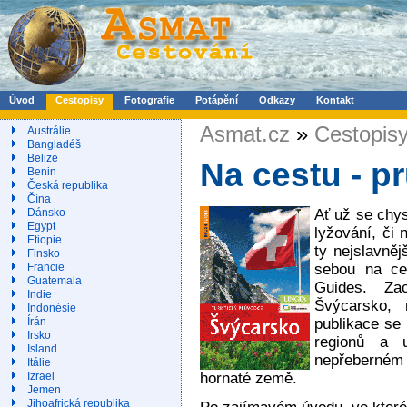
Úvod
Cestopisy
Fotografie
Potápění
Odkazy
Kontakt
Asmat.cz
»
Cestopis
Austrálie
Bangladéš
Belize
Na cestu - 
Benin
Česká republika
Čína
Ať už se chys
Dánsko
Egypt
lyžování, či 
Etiopie
ty nejslavněj
Finsko
sebou na ce
Francie
Guatemala
Guides. Za
Indie
Švýcarsko, 
Indonésie
publikace se 
Írán
Irsko
regionů a u
Island
nepřeberném 
Itálie
hornaté země.
Izrael
Jemen
Jihoafrická republika