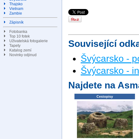
Thajsko
Vietnam
Zambie
Zápisník
Fotobanka
Top 10 fotek
Související odk
Uživatelská fotogalerie
Tapety
Katalog zemí
Novinky odjinud
Švýcarsko - p
Švýcarsko - i
Najdete na Asm
Cestopisy