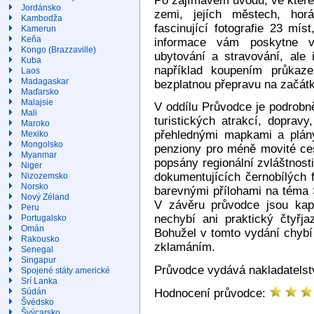
Po zajímavém úvodu, ve kterém
Jordánsko
zemi, jejích městech, hor
Kambodža
fascinující fotografie 23 mís
Kamerun
Keňa
informace vám poskytne v
Kongo (Brazzaville)
ubytování a stravování, ale 
Kuba
například koupením průkaz
Laos
Madagaskar
bezplatnou přepravu na začátk
Maďarsko
Malajsie
V oddílu Průvodce je podrobn
Mali
turistických atrakcí, dopravy
Maroko
přehlednými mapkami a plány
Mexiko
Mongolsko
penziony pro méně movité ces
Myanmar
popsány regionální zvláštnost
Niger
dokumentujících černobílých f
Nizozemsko
Norsko
barevnými přílohami na téma 
Nový Zéland
V závěru průvodce jsou kapit
Peru
nechybí ani praktický čtyřja
Portugalsko
Omán
Bohužel v tomto vydání chybí
Rakousko
zklamáním.
Senegal
Singapur
Průvodce vydává nakladatelst
Spojené státy americké
Srí Lanka
Súdán
Hodnocení průvodce:
Švédsko
Švýcarsko