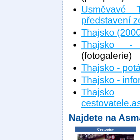
Usměvavé T
představení 
Thajsko (2000
Thajsko - 
(fotogalerie)
Thajsko - pot
Thajsko - inf
Thajsko
na
cestovatele.a
Najdete na Asm
Cestopisy