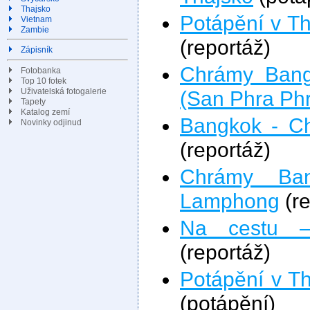
Thajsko
Potápění v Th
Vietnam
Zambie
(reportáž)
Zápisník
Chrámy Bang
Fotobanka
Top 10 fotek
(San Phra Ph
Uživatelská fotogalerie
Tapety
Katalog zemí
Bangkok - C
Novinky odjinud
(reportáž)
Chrámy Ba
Lamphong
(re
Na cestu –
(reportáž)
Potápění v T
(potápění)