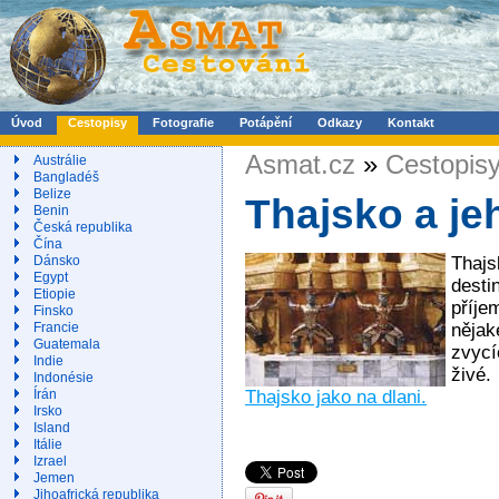
Úvod
Cestopisy
Fotografie
Potápění
Odkazy
Kontakt
Asmat.cz
»
Cestopis
Austrálie
Bangladéš
Belize
Thajsko a jeh
Benin
Česká republika
Čína
Thajs
Dánsko
Egypt
desti
Etiopie
příje
Finsko
nějak
Francie
Guatemala
zvycí
Indie
živé
Indonésie
Thajsko jako na dlani.
Írán
Irsko
Island
Itálie
Izrael
Jemen
Jihoafrická republika