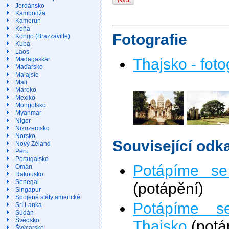
Jordánsko
Kambodža
Kamerun
Keňa
Fotografie
Kongo (Brazzaville)
Kuba
Laos
Thajsko - foto
Madagaskar
Maďarsko
Malajsie
Mali
Maroko
Mexiko
Mongolsko
Myanmar
Niger
Nizozemsko
Norsko
Související odk
Nový Zéland
Peru
Portugalsko
Potápíme se
Omán
Rakousko
Senegal
(potápění)
Singapur
Spojené státy americké
Potápíme s
Srí Lanka
Súdán
Švédsko
Thajsko
(potá
Švýcarsko