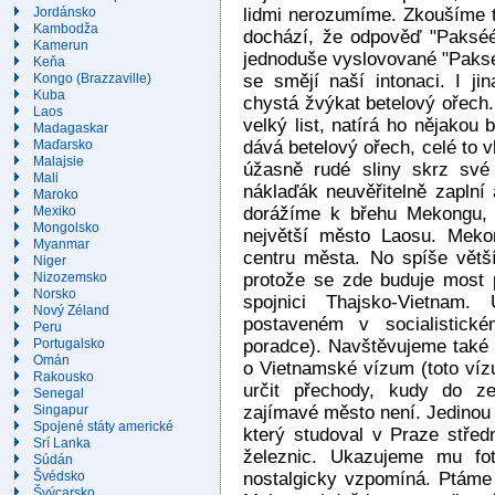
lidmi nerozumíme. Zkoušíme 
Jordánsko
Kambodža
dochází, že odpověď "Paksééé
Kamerun
jednoduše vyslovované "Pakse
Keňa
se smějí naší intonaci. I ji
Kongo (Brazzaville)
Kuba
chystá žvýkat betelový ořech.
Laos
velký list, natírá ho nějakou
Madagaskar
dává betelový ořech, celé to 
Maďarsko
Malajsie
úžasně rudé sliny skrz své
Mali
náklaďák neuvěřitelně zapln
Maroko
dorážíme k břehu Mekongu, 
Mexiko
Mongolsko
největší město Laosu. Meko
Myanmar
centru města. No spíše větš
Niger
protože se zde buduje most
Nizozemsko
Norsko
spojnici Thajsko-Vietnam
Nový Zéland
postaveném v socialistick
Peru
poradce). Navštěvujeme také 
Portugalsko
Omán
o Vietnamské vízum (toto ví
Rakousko
určit přechody, kudy do ze
Senegal
zajímavé město není. Jedinou 
Singapur
Spojené státy americké
který studoval v Praze střed
Srí Lanka
železnic. Ukazujeme mu fo
Súdán
nostalgicky vzpomíná. Ptáme
Švédsko
Švýcarsko