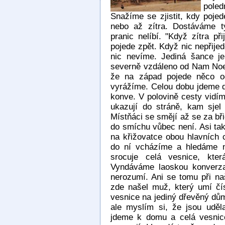
pole
Snažíme se zjistit, kdy poj
nebo až zítra. Dostáváme t
pranic nelíbí. "Když zítra př
pojede zpět. Když nic nepřije
nic nevíme. Jediná šance je
severně vzdáleno od Nam Noen,
že na západ pojede něco o
vyrážíme. Celou dobu jdeme do
konve. V polovině cesty vidím
ukazují do stráně, kam sjel
Místňáci se smějí až se za bři
do smíchu vůbec není. Asi ta
na křižovatce obou hlavních 
do ní vcházíme a hledáme n
srocuje celá vesnice, kter
Vyndáváme laoskou konverza
nerozumí. Ani se tomu při naš
zde našel muž, který umí čí
vesnice na jediný dřevěný dům
ale myslím si, že jsou uděl
jdeme k domu a celá vesnice