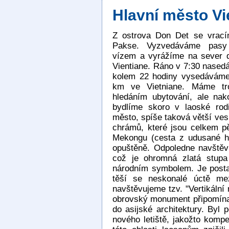
Hlavní město Vi
Z ostrova Don Det se vrac
Pakse. Vyzvedáváme pasy
vízem a vyrážíme na sever 
Vientiane. Ráno v 7:30 nased
kolem 22 hodiny vysedáváme
km ve Vietniane. Máme tr
hledáním ubytování, ale na
bydlíme skoro v laoské rod
město, spíše taková větší ves
chrámů, které jsou celkem p
Mekongu (cesta z udusané hl
opuštěně. Odpoledne navštěv
což je ohromná zlatá stupa 
národním symbolem. Je post
těší se neskonalé úctě me
navštěvujeme tzv. "Vertikální 
obrovský monument připomínaj
do asijské architektury. Byl
nového letiště, jakožto komp