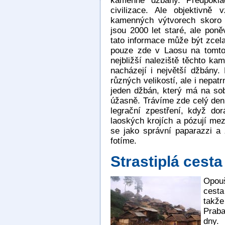
kamenné džbány. Předpoklá
civilizace. Ale objektivně
kamenných výtvorech skoro 
jsou 2000 let staré, ale pon
tato informace může být zcela
pouze zde v Laosu na tomto
nejbližší naleziště těchto ka
nacházejí i největší džbány.
různých velikostí, ale i nepat
jeden džbán, který má na so
úžasně. Trávíme zde celý de
legrační zpestření, když dor
laoských krojích a pózují me
se jako správní paparazzi a 
fotíme.
Strastiplá cest
Opou
cesta
takž
Praba
dny.