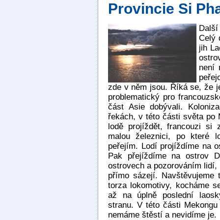
Provincie Si Ph
Další
Celý 
jih L
ostro
není 
peřej
zde v něm jsou. Říká se, že je
problematický pro francouzské
část Asie dobývali. Koloniz
řekách, v této části světa p
lodě projíždět, francouzi si
malou železnici, po které 
peřejím. Lodí projíždíme na o
Pak přejíždíme na ostrov 
ostrovech a pozorováním lidí, k
přímo sázejí. Navštěvujeme 
torza lokomotivy, kocháme 
až na úplně poslední laos
stranu. V této části Mekongu 
nemáme štěstí a nevidíme je.