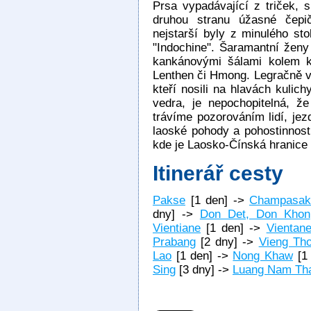
Prsa vypadávající z triček, 
druhou stranu úžasné čep
nejstarší byly z minulého sto
"Indochine". Šaramantní žen
kankánovými šálami kolem k
Lenthen či Hmong. Legračně v
kteří nosili na hlavách kulich
vedra, je nepochopitelná, že
trávíme pozorováním lidí, jez
laoské pohody a pohostinnost
kde je Laosko-Čínská hranice
Itinerář cesty
Pakse
[1 den] ->
Champasak
dny] ->
Don Det, Don Khon
Vientiane
[1 den] ->
Vientan
Prabang
[2 dny] ->
Vieng Th
Lao
[1 den] ->
Nong Khaw
[1
Sing
[3 dny] ->
Luang Nam Th