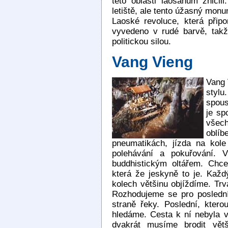
této oblasti laosanům zničil
letiště, ale tento úžasný mon
Laoské revoluce, která při
vyvedeno v rudé barvě, takž
politickou silou.
Vang Vieng
Vang 
stylu
spous
je sp
všec
oblí
pneumatikách, jízda na kol
polehávání a pokuřování. V
buddhistickým oltářem. Chce
která že jeskyně to je. Každ
kolech většinu objíždíme. Tr
Rozhodujeme se pro posledn
straně řeky. Poslední, ktero
hledáme. Cesta k ní nebyla v
dvakrát musíme brodit vět