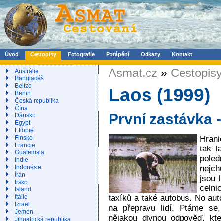
Úvod
Cestopisy
Fotografie
Potápění
Odkazy
Kontakt
Asmat.cz
»
Cestopis
Austrálie
Bangladéš
Belize
Laos (1999)
Benin
Česká republika
Čína
První zastávka 
Dánsko
Egypt
Etiopie
Hrani
Finsko
Francie
tak l
Guatemala
pole
Indie
nejch
Indonésie
Írán
jsou 
Irsko
celni
Island
taxíků a také autobus. No au
Itálie
Izrael
na přepravu lidí. Ptáme s
Jemen
nějakou divnou odpověď, kt
Jihoafrická republika