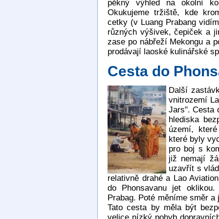
pěkný výhled na okolní ko
Okukujeme tržiště, kde krom
cetky (v Luang Prabang vidíme
různých výšivek, čepiček a j
zase po nábřeží Mekongu a po
prodávají laoské kulinářské spe
Cesta do Phon
Další zastáv
vnitrozemí La
Jars". Cesta 
hlediska bez
území, které
které byly vy
pro boj s ko
již nemají ž
uzavřít s vlád
relativně drahé a Lao Aviati
do Phonsavanu jet oklikou.
Prabag. Poté měníme směr a j
Tato cesta by měla být bez
velice nízký pohyb dopravních