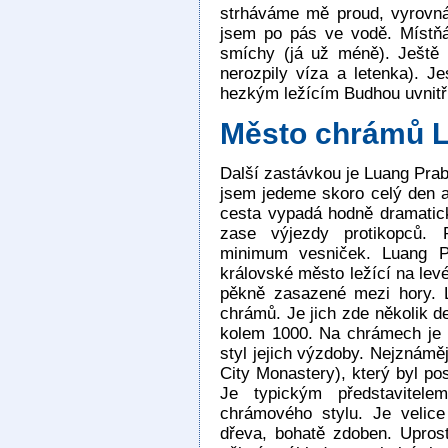
strháváme mě proud, vyrovn
jsem po pás ve vodě. Místňác
smíchy (já už méně). Ještě 
nerozpily víza a letenka). Je
hezkým ležícím Budhou uvnitř
Město chrámů 
Další zastávkou je Luang Pra
jsem jedeme skoro celý den 
cesta vypadá hodně dramatic
zase výjezdy protikopců.
minimum vesniček. Luang P
královské město ležící na le
pěkně zasazené mezi hory. 
chrámů. Je jich zde několik de
kolem 1000. Na chrámech je pě
styl jejich výzdoby. Nejznám
City Monastery), který byl po
Je typickým představitele
chrámového stylu. Je velic
dřeva, bohatě zdoben. Upros