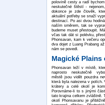
polovině cesty a radí bycho
neskutečné štěstí - nejenom,
dokonce je zde člověk, kte
aktuální potřeby se snaží vy
destinací. Po asi dvou hodinác
naším směrem, tak se vypra
budeme muset přestoupit. M
včas tak dát si polévku, přes
Phonsavan, kam k večeru opr
dva dojet z Luang Prabang až
nám se povedl.
Magické Plains 
Phonsavan leží v místě, kte
naprosto neskutečně vyb
městě jsou vidět pouzdra n
která byla nalezena v polích. 
krátery a celé okolí je kom
Porovnáme-li to s jinými čás
tato krajina celkem zvláštně. 
okolí Phonsavanu je přibližn