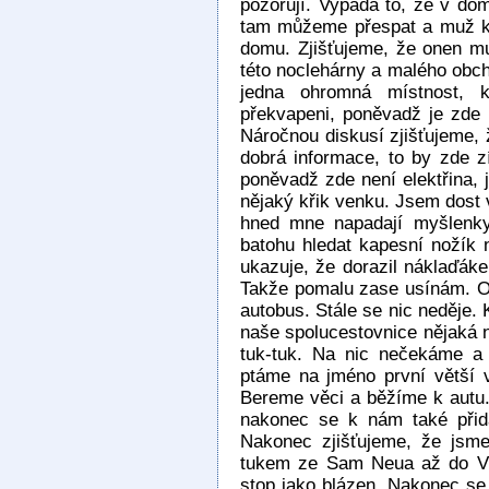
pozorují. Vypadá to, že v do
tam můžeme přespat a muž ký
domu. Zjišťujeme, že onen mu
této noclehárny a malého obch
jedna ohromná místnost, 
překvapeni, poněvadž je zde 
Náročnou diskusí zjišťujeme, 
dobrá informace, to by zde z
poněvadž zde není elektřina, 
nějaký křik venku. Jsem dost 
hned mne napadají myšlenky
batohu hledat kapesní nožík 
ukazuje, že dorazil náklaďáke
Takže pomalu zase usínám. O
autobus. Stále se nic neděje. 
naše spolucestovnice nějaká n
tuk-tuk. Na nic nečekáme a
ptáme na jméno první větší v
Bereme věci a běžíme k autu.
nakonec se k nám také při
Nakonec zjišťujeme, že jsme
tukem ze Sam Neua až do Vie
stop jako blázen. Nakonec s