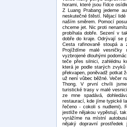
horami, které jsou řídce osíd
Z Luang Prabang jedeme a
neskutečné štěstí. Nějací lidé
naším směrem. Pomocí posun
chceme jet. Nic proti nenamít
probíhala dobře. Sezení v t
dobře do kraje. Odrývají se
Cesta rafinovaně stoupá a 
Projíždíme malé vesničky
vyzbrojené dlouhými podomác
teče přes silnici, zahlédnu k
která je podle starých zvyků
překvapen, poněvadž potkat že
už není vůbec běžné. Večer ná
Thong. V první chvíli jsm
turistické trasy v malé vesnici
ze mne spadává, dohledává
restaurací, kde jíme typické l
řečeno - cokoli s nudlemi). 
jestliže nějakou vypěstují, tak
vyrážíme na místní autobus
nějaký dopravní prostředek