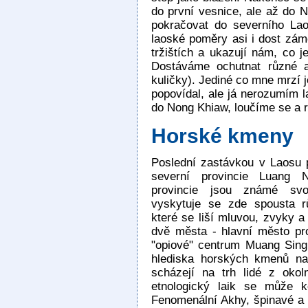
do první vesnice, ale až do
pokračovat do severního La
laoské poměry asi i dost zá
tržištích a ukazují nám, co j
Dostáváme ochutnat různé a
kuličky). Jediné co mne mrzí j
popovídal, ale já nerozumím l
do Nong Khiaw, loučíme se a r
Horské kmeny
Poslední zastávkou v Laosu 
severní provincie Luang 
provincie jsou známé svoj
vyskytuje se zde spousta 
které se liší mluvou, zvyky 
dvě města - hlavní město p
"opiové" centrum Muang Sing
hlediska horských kmenů na
scházejí na trh lidé z okol
etnologický laik se může ko
Fenomenální Akhy, špinavé a