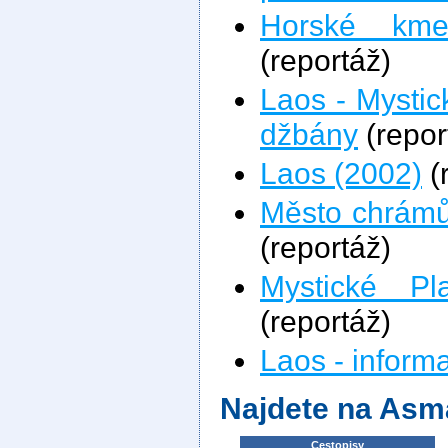
Horské kme
(reportáž)
Laos - Mysti
džbány
(repor
Laos (2002)
(
Město chrámů
(reportáž)
Mystické P
(reportáž)
Laos - inform
Najdete na Asm
Cestopisy