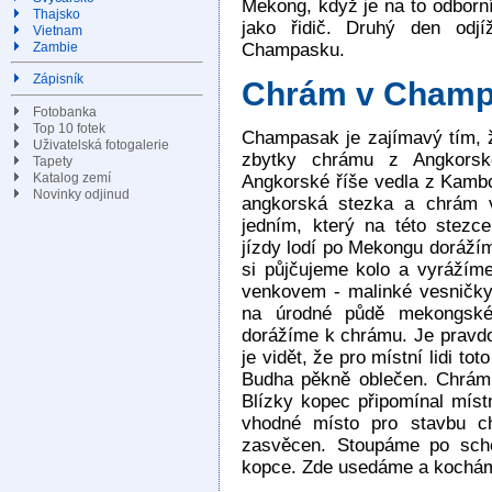
Mekong, když je na to odborní
Thajsko
jako řidič. Druhý den od
Vietnam
Champasku.
Zambie
Zápisník
Chrám v Cham
Fotobanka
Top 10 fotek
Champasak je zajímavý tím, ž
Uživatelská fotogalerie
zbytky chrámu z Angkors
Tapety
Katalog zemí
Angkorské říše vedla z Kambo
Novinky odjinud
angkorská stezka a chrám
jedním, který na této stezce
jízdy lodí po Mekongu doráží
si půjčujeme kolo a vyrážím
venkovem - malinké vesničky, 
na úrodné půdě mekongskéh
dorážíme k chrámu. Je pravdou
je vidět, že pro místní lidi t
Budha pěkně oblečen. Chrám
Blízky kopec připomínal míst
vhodné místo pro stavbu c
zasvěcen. Stoupáme po scho
kopce. Zde usedáme a kochám