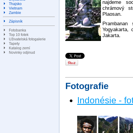
najdeme so
Thajsko
chrámový st
Vietnam
Zambie
Plaosan.
Zápisník
Prambanan 
Yogyakarta,
Fotobanka
Top 10 fotek
Jakarta.
Uživatelská fotogalerie
Tapety
Katalog zemí
Novinky odjinud
Fotografie
Indonésie - fo