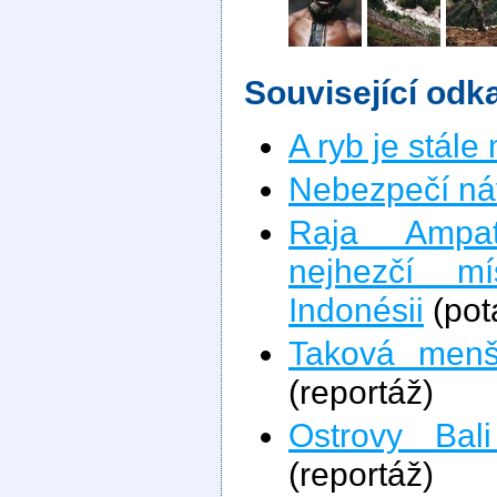
Související odk
A ryb je stále
Nebezpečí ná
Raja Ampa
nejhezčí m
Indonésii
(pot
Taková menš
(reportáž)
Ostrovy Bal
(reportáž)