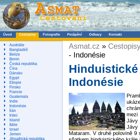
Úvod
Cestopisy
Fotografie
Potápění
Odkazy
Kontakt
Asmat.cz
»
Cestopis
Austrálie
Bangladéš
- Indonésie
Belize
Benin
Česká republika
Hinduistick
Čína
Dánsko
Egypt
Indonésie
Etiopie
Finsko
Francie
Pramb
Guatemala
ukáz
Indie
Indonésie
chrám
Írán
mezi 
Irsko
Jávy 
Island
Itálie
Jávy 
Izrael
Mataram. V druhé polovině 9 st
Jemen
sňatkem hinduistického krále
Jihoafrická republika