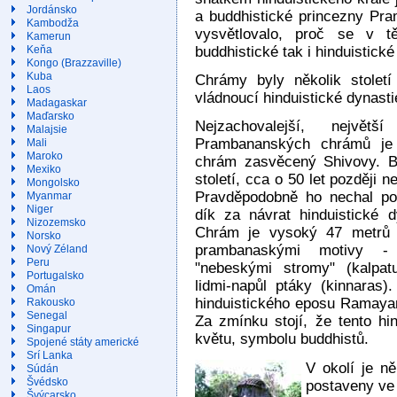
Jordánsko
a buddhistické princezny Pra
Kambodža
vysvětlovalo, proč se v t
Kamerun
buddhistické tak i hinduistické
Keňa
Kongo (Brazzaville)
Kuba
Chrámy byly několik stolet
Laos
vládnoucí hinduistické dynast
Madagaskar
Maďarsko
Nejzachovalejší, největ
Malajsie
Prambananských chrámů je
Mali
Maroko
chrám zasvěcený Shivovy. B
Mexiko
století, cca o 50 let později 
Mongolsko
Pravděpodobně ho nechal pos
Myanmar
Niger
dík za návrat hinduistické 
Nizozemsko
Chrám je vysoký 47 metrů 
Norsko
prambanaskými motivy -
Nový Zéland
Peru
"nebeskými stromy" (kalpat
Portugalsko
lidmi-napůl ptáky (kinnaras
Omán
hinduistického eposu Ramayan
Rakousko
Senegal
Za zmínku stojí, že tento hi
Singapur
květu, symbolu buddhistů.
Spojené státy americké
Srí Lanka
V okolí je n
Súdán
Švédsko
postaveny ve 
Švýcarsko