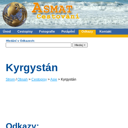
Úvod
Cestopisy
Fotografie
Potápění
Odkazy
Kontakt
Hledání v Odkazech:
Kyrgystán
Strom
/
Obsah
>
Cestopisy
>
Asie
> Kyrgystán
Odkazy: