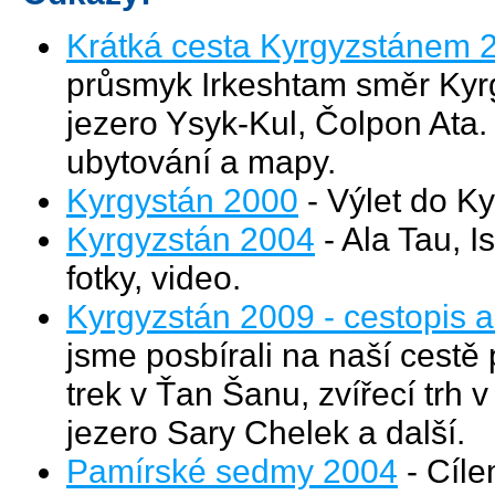
Krátká cesta Kyrgyzstánem 
průsmyk Irkeshtam směr Kyrg
jezero Ysyk-Kul, Čolpon Ata. 
ubytování a mapy.
Kyrgystán 2000
- Výlet do K
Kyrgyzstán 2004
- Ala Tau, I
fotky, video.
Kyrgyzstán 2009 - cestopis a
jsme posbírali na naší cestě
trek v Ťan Šanu, zvířecí trh 
jezero Sary Chelek a další.
Pamírské sedmy 2004
- Cíle