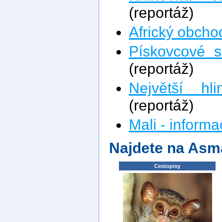
(reportáž)
Africký obcho
Pískovcové s
(reportáž)
Největší hl
(reportáž)
Mali - inform
Najdete na Asm
Cestopisy