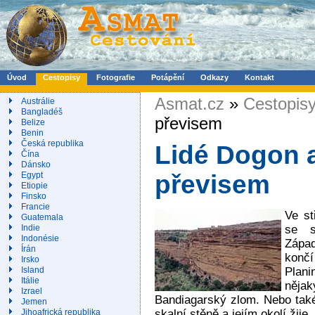
Úvod
Cestopisy
Fotografie
Potápění
Odkazy
Kontakt
Asmat.cz
»
Cestopis
Austrálie
Bangladéš
převisem
Belize
Benin
Česká republika
Lidé Dogon a
Čína
Dánsko
Egypt
převisem
Etiopie
Finsko
Francie
Ve st
Guatemala
se s
Indie
Indonésie
Zápa
Írán
končí
Irsko
Plan
Island
Itálie
nějak
Izrael
Bandiagarský zlom. Nebo také
Jemen
skalní stěně a jejím okolí žije.
Jihoafrická republika