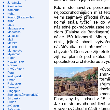
Jordánsko
Kambodža
Kdo místo navštíví, porozumí
Kamerun
nejpozoruhodnějších míst tét
Keňa
velmi zajímavý přírodní útvar
Kongo (Brazzaville)
Kuba
kolmá skála tyčící se do 
Laos
následně pokračovala zase ro
Madagaskar
zlom (Falaise de Bandiagara)
Maďarsko
Malajsie
délce 150 kilometrů. Místo, 
Mali
etnik, jejichž obydlí vytvo
Maroko
návštěvníka nutí přemýšlet 
Mexiko
Mongolsko
obyvatelů. Dnes zde žije etniku
Myanmar
žijí na planině pod skálou
Niger
specifickou architekturou svýc
Nizozemsko
Norsko
Půvo
Nový Zéland
Peru
zmín
Portugalsko
formě
Omán
zřejm
Rakousko
Senegal
dneš
Singapur
kmenů
Spojené státy americké
Faso, aby byli odsud v 15. s
Srí Lanka
Súdán
Jako místo prvního osídlení s
Švédsko
v severovýchodní části zlomu. 
Švýcarsko