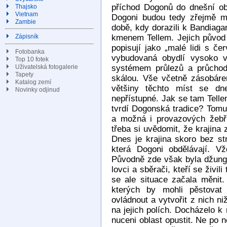
příchod Dogonů do dnešní ob
Thajsko
Vietnam
Dogoni budou tedy zřejmě m
Zambie
době, kdy dorazili k Bandiaga
kmenem Tellem. Jejich původ
Zápisník
popisují jako „malé lidi s če
Fotobanka
vybudovaná obydlí vysoko v
Top 10 fotek
Uživatelská fotogalerie
systémem průlezů a průchod
Tapety
skálou. Vše včetně zásobáre
Katalog zemí
většiny těchto míst se dn
Novinky odjinud
nepřístupné. Jak se tam Telle
tvrdí Dogonská tradice? Tomu 
a možná i provazových žebří
třeba si uvědomit, že krajina
Dnes je krajina skoro bez st
která Dogoni obdělávají. Vž
Původně zde však byla džungl
lovci a sběrači, kteří se živil
se ale situace začala měnit. 
kterých by mohli pěstovat 
ovládnout a vytvořit z nich ni
na jejich polích. Docházelo k
nuceni oblast opustit. Ne po ně