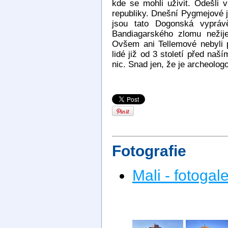
kde se mohli uživit. Odešli v
republiky. Dnešní Pygmejové js
jsou tato Dogonská vypráv
Bandiagarského zlomu nežij
Ovšem ani Tellemové nebyli p
lidé již od 3 století před na
nic. Snad jen, že je archeolog
Fotografie
Mali - fotogale