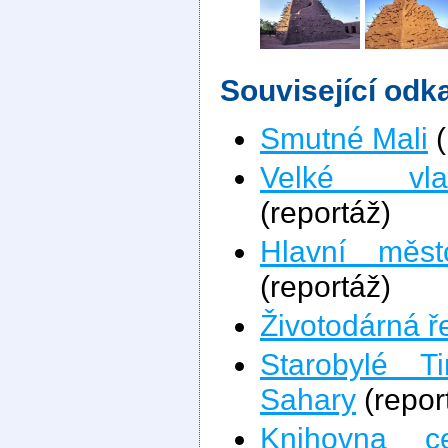
Související odk
Smutné Mali
(
Velké vla
(reportáž)
Hlavní měst
(reportáž)
Životodárná ř
Starobylé 
Sahary
(repor
Knihovna c