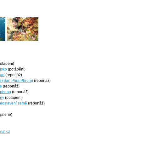
otápění)
jsko
(potápění)
lan
(reportáž)
e (San Phra Phrom)
(reportáž)
e
(reportáž)
mphong
(reportáž)
dny
(potápění)
ředstavení země
(reportáž)
galerie)
mat.cz