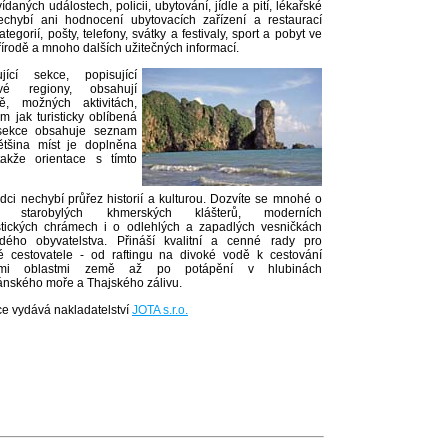
daných událostech, policii, ubytování, jídle a pití, lékařské
echybí ani hodnocení ubytovacích zařízení a restaurací
tegorií, pošty, telefony, svátky a festivaly, sport a pobyt ve
řírodě a mnoho dalších užitečných informací.
ující sekce, popisující
livé regiony, obsahují
ě, možných aktivitách,
m jak turisticky oblíbená
á sekce obsahuje seznam
ětšina míst je doplněna
akže orientace s tímto
dci nechybí průřez historií a kulturou. Dozvíte se mnohé o
ch starobylých khmerských klášterů, moderních
tických chrámech i o odlehlých a zapadlých vesničkách
dého obyvatelstva. Přináší kvalitní a cenné rady pro
 cestovatele - od raftingu na divoké vodě k cestování
ními oblastmi země až po potápění v hlubinách
ského moře a Thajského zálivu.
e vydává nakladatelství
JOTA s.r.o.