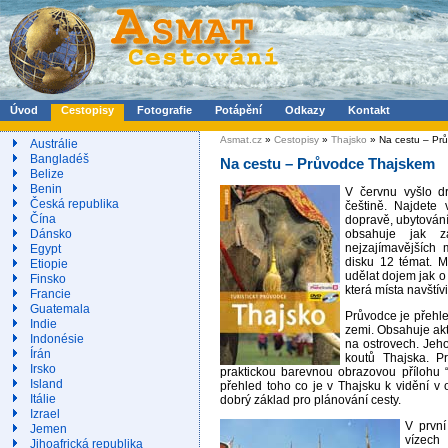
Úvod
Cestopisy
Fotografie
Potápění
Odkazy
Kontakt
Asmat.cz
»
Cestopisy
»
Thajsko
» Na cestu – Pr
Austrálie
Bangladéš
Na cestu – Průvodce Thajskem
Belize
Benin
V červnu vyšlo 
Česká republika
češtině. Najdete 
Čína
dopravě, ubytován
obsahuje jak z
Dánsko
nejzajímavějších
Egypt
disku 12 témat. M
Etiopie
udělat dojem jak o
Finsko
která místa navštívi
Francie
Guatemala
Průvodce je přehl
Indie
zemi. Obsahuje akt
Indonésie
na ostrovech. Jeho
Írán
koutů Thajska. P
Irsko
praktickou barevnou obrazovou přílohu 
Island
přehled toho co je v Thajsku k vidění v o
Itálie
dobrý základ pro plánování cesty.
Izrael
V první
Jemen
vízech
Jihoafrická republika