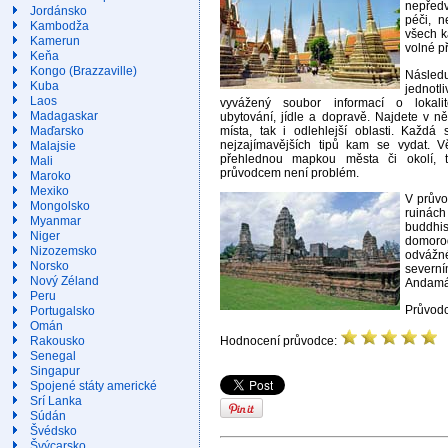
nepředví
Jordánsko
péči, n
Kambodža
všech ka
Kamerun
volné p
Keňa
Kongo (Brazzaville)
Násled
Kuba
jednot
Laos
vyvážený soubor informací o lokalit
Madagaskar
ubytování, jídle a dopravě. Najdete v ně
místa, tak i odlehlejší oblasti. Každ
Maďarsko
nejzajímavějších tipů kam se vydat. V
Malajsie
přehlednou mapkou města či okolí, t
Mali
průvodcem není problém.
Maroko
Mexiko
V průvo
Mongolsko
ruiná
Myanmar
buddhis
Niger
domoro
Nizozemsko
odvážné
Norsko
sever
Nový Zéland
Andamán
Peru
Průvodc
Portugalsko
Omán
Rakousko
Hodnocení průvodce:
Senegal
Singapur
Spojené státy americké
Srí Lanka
Súdán
Švédsko
Švýcarsko