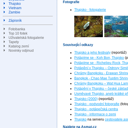
Fotografie
Thajsko
Vietnam
Thajsko - fotogalerie
Zambie
Zápisník
Fotobanka
Top 10 fotek
Uživatelská fotogalerie
Tapety
Související odkazy
Katalog zemí
Novinky odjinud
Thajsko a jeho festivaly
(reportáž)
Potápíme se - Koh Bon, Thajsko
(p
Potápíme se - Richelieu Rock, Tha
Potápění v Thajsku – Ostrovy Simi
Chrámy Bangkoku - Erawan Shrin
Bangkok - Chao Mae Tuptim Shrin
Chrámy Bangkoku – Wat Hua La
Potápění v Thajsku – české zákla
Usměvavé Thajsko, aneb krátké p
Thajsko (2000)
(reportáž)
Thajsko - podvodní fotografie
(foto
Thajsko - potápečská centra
Thajsko - informace o zemi
Thajsko
na serveru
cestovatele.as
Najdete na Asmat.cz