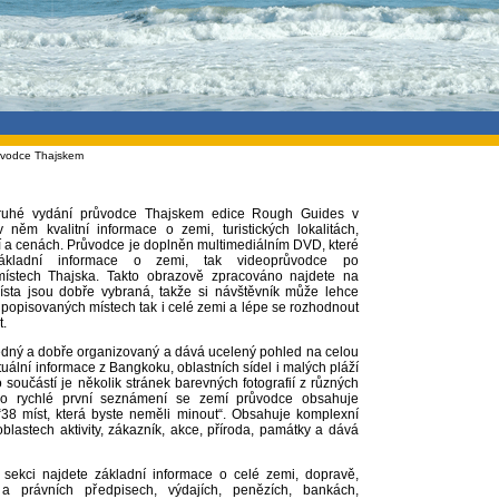
ůvodce Thajskem
druhé vydání průvodce Thajskem edice Rough Guides v
v něm kvalitní informace o zemi, turistických lokalitách,
í a cenách. Průvodce je doplněn multimediálním DVD, které
ákladní informace o zemi, tak videoprůvodce po
 místech Thajska. Takto obrazově zpracováno najdete na
ísta jsou dobře vybraná, takže si návštěvník může lehce
 popisovaných místech tak i celé zemi a lépe se rozhodnout
t.
edný a dobře organizovaný a dává ucelený pohled na celou
uální informace z Bangkoku, oblastních sídel i malých pláží
 součástí je několik stránek barevných fotografií z různých
ro rychlé první seznámení se zemí průvodce obsahuje
“38 míst, která byste neměli minout“. Obsahuje komplexní
blastech aktivity, zákazník, akce, příroda, památky a dává
 sekci najdete základní informace o celé zemi, dopravě,
 a právních předpisech, výdajích, penězích, bankách,