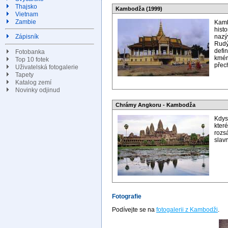
Thajsko
Kambodža (1999)
Vietnam
Zambie
Kamb
hist
nazý
Zápisník
Rud
defi
Fotobanka
kmér
Top 10 fotek
přec
Uživatelská fotogalerie
Tapety
Katalog zemí
Novinky odjinud
Chrámy Angkoru - Kambodža
Kdys
kter
rozs
slavn
Fotografie
Podívejte se na
fotogalerii z Kambodži
.