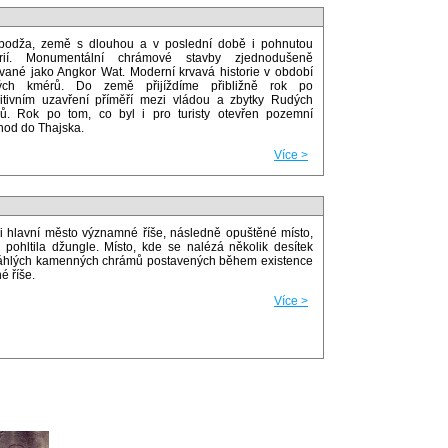
odža, země s dlouhou a v poslední době i pohnutou
orií. Monumentální chrámové stavby zjednodušeně
vané jako Angkor Wat. Moderní krvavá historie v období
ých kmérů. Do země přijíždíme přibližně rok po
nitivním uzavření příměří mezi vládou a zbytky Rudých
ů. Rok po tom, co byl i pro turisty otevřen pozemní
hod do Thajska.
Více >
i hlavní město významné říše, následně opuštěné místo,
é pohltila džungle. Místo, kde se nalézá několik desítek
áhlých kamenných chrámů postavených během existence
é říše.
Více >