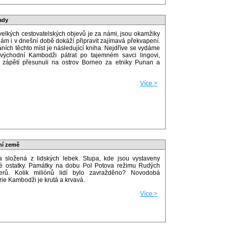
ady
elkých cestovatelských objevů je za námi, jsou okamžiky
nám i v dnešní době dokáží připravit zajímavá překvapení.
ních těchto míst je následující kniha. Nejdříve se vydáme
východní Kambodži pátrat po tajemném savci lingovi,
zápětí přesunuli na ostrov Borneo za etniky Punan a
Více >
ní země
 složená z lidských lebek. Stupa, kde jsou vystaveny
ké ostatky. Památky na dobu Pol Potova režimu Rudých
rů. Kolik miliónů lidí bylo zavražděno? Novodobá
rie Kambodži je krutá a krvavá.
Více >