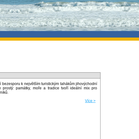
 bezesporu k největším turistickým tahákům jihovýchodní
 prostý: památky, moře a tradice tvoří ideální mix pro
níků.
Více >