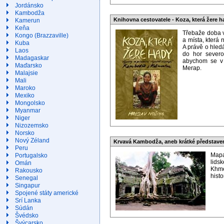
Jordánsko
Kambodža
Knihovna cestovatele - Koza, která žere h
Kamerun
Keňa
Třebaže doba v
Kongo (Brazzaville)
a místa, která 
Kuba
A právě o hledá
Laos
do hor severo
Madagaskar
abychom se v 
Maďarsko
Merap.
Malajsie
Mali
Maroko
Mexiko
Mongolsko
Myanmar
Niger
Nizozemsko
Norsko
Nový Zéland
Krvavá Kambodža, aneb krátké představe
Peru
Mapa
Portugalsko
lids
Omán
Khme
Rakousko
histo
Senegal
Singapur
Spojené státy americké
Srí Lanka
Súdán
Švédsko
Švýcarsko