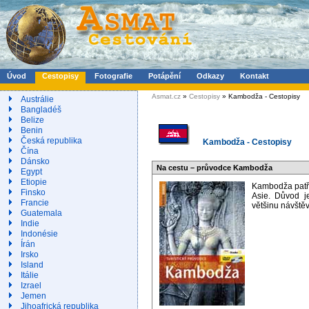
Úvod
Cestopisy
Fotografie
Potápění
Odkazy
Kontakt
Asmat.cz
»
Cestopisy
» Kambodža - Cestopisy
Austrálie
Bangladéš
Belize
Benin
Česká republika
Kambodža - Cestopisy
Čína
Dánsko
Na cestu – průvodce Kambodža
Egypt
Etiopie
Kambodža patří
Finsko
Asie. Důvod je
Francie
většinu návštěv
Guatemala
Indie
Indonésie
Írán
Irsko
Island
Itálie
Izrael
Jemen
Jihoafrická republika