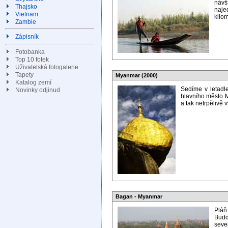
návš
Thajsko
naje
Vietnam
kilom
Zambie
Zápisník
Fotobanka
Top 10 fotek
Uživatelská fotogalerie
Tapety
Myanmar (2000)
Katalog zemí
Sedíme v letadl
Novinky odjinud
hlavního město M
a tak netrpělivě 
Bagan - Myanmar
Pláň
Budd
seve