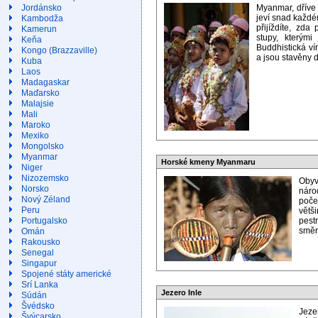
Myanmar, dříve
Jordánsko
jeví snad každé
Kambodža
přijíždíte, zda
Kamerun
stupy, kterým
Keňa
Buddhistická vír
Kongo (Brazzaville)
a jsou stavěny 
Kuba
Laos
Madagaskar
Maďarsko
Malajsie
Mali
Maroko
Mexiko
Mongolsko
Myanmar
Horské kmeny Myanmaru
Niger
Nizozemsko
Obyv
Norsko
náro
Nový Zéland
poče
Peru
větš
pest
Portugalsko
směre
Omán
Rakousko
Senegal
Singapur
Spojené státy americké
Srí Lanka
Jezero Inle
Súdán
Švédsko
Jeze
Švýcarsko