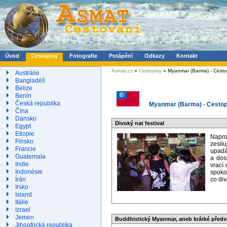
Úvod
Cestopisy
Fotografie
Potápění
Odkazy
Kontakt
Asmat.cz
»
Cestopisy
» Myanmar (Barma) - Cesto
Austrálie
Bangladéš
Belize
Benin
Česká republika
Myanmar (Barma) - Cestop
Čína
Dánsko
Divoký nat festival
Egypt
Etiopie
Napro
Finsko
zesil
Francie
upadá 
Guatemala
a dos
Indie
vrací 
Indonésie
spoko
Írán
co div
Irsko
Island
Itálie
Izrael
Jemen
Buddhistický Myanmar, aneb krátké předs
Jihoafrická republika