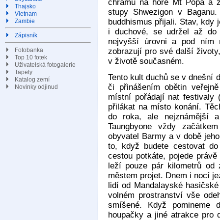
chrámu na hoře Mt Popa a zob
Thajsko
stupy Shwezigon v Baganu. 
Vietnam
buddhismus přijali. Stav, kdy
Zambie
i duchové, se udržel až do
Zápisník
nejvyšší úrovni a pod ním 
Fotobanka
zobrazují pro své další život
Top 10 fotek
v životě současném.
Uživatelská fotogalerie
Tapety
Tento kult duchů se v dnešní 
Katalog zemí
či přinášením obětin veřejně
Novinky odjinud
místní pořádají nat festivaly
přilákat na místo konání. Těc
do roka, ale nejznámější a
Taungbyone vždy začátkem 
obyvatel Barmy a v době jeh
to, když budete cestovat d
cestou potkáte, pojede právě 
leží pouze pár kilometrů o
městem projet. Dnem i nocí j
lidí od Mandalayské hasičské
volném prostranství vše odeh
smíšené. Když pomineme dav
houpačky a jiné atrakce pro d