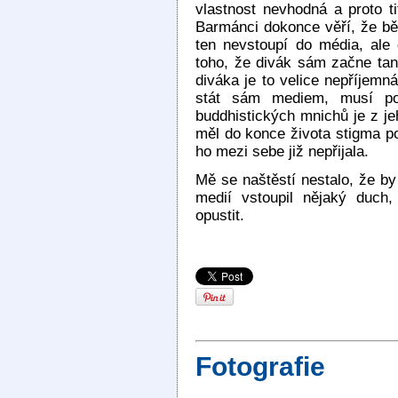
vlastnost nevhodná a proto tit
Barmánci dokonce věří, že bě
ten nevstoupí do média, ale
toho, že divák sám začne tan
diváka je to velice nepříjemn
stát sám mediem, musí pod
buddhistických mnichů je z je
měl do konce života stigma p
ho mezi sebe již nepřijala.
Mě se naštěstí nestalo, že b
medií vstoupil nějaký duch
opustit.
Fotografie