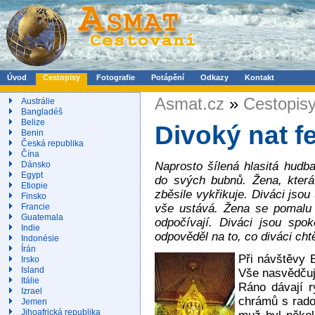
Úvod
Cestopisy
Fotografie
Potápění
Odkazy
Kontakt
Asmat.cz
»
Cestopis
Austrálie
Bangladéš
Belize
Divoký nat fe
Benin
Česká republika
Čína
Naprosto šílená hlasitá hudba
Dánsko
Egypt
do svých bubnů. Žena, která
Etiopie
zběsile vykřikuje. Diváci jsou 
Finsko
vše ustává. Žena se pomalu vr
Francie
Guatemala
odpočívají. Diváci jsou spo
Indie
odpověděl na to, co diváci chtě
Indonésie
Írán
Při návštěvy 
Irsko
Island
Vše nasvědčuje
Itálie
Ráno dávají r
Izrael
chrámů s rados
Jemen
Jihoafrická republika