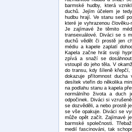
barmské hudby, která vznikl
duchů. Jejím účelem je tedy
hudbu hrají. Ve stanu sedí po
které je vyhrazenou člověku
Je zajímavé že těmito méd
transexuálové. Diváci se s 
duchů vědět či prostě jen cht
médiu a kapele zaplatí doho
Kapela začne hrát svoji hyp
zpívá a snaží se dosáhnout
vstoupil do jeho těla. V okam
do transu, kdy šíleně křepčí,
dokazuje přítomnost ducha 
desítek vteřin do několika m
na podlahu stanu a kapela přes
normálního života a duch j
odpočinek. Diváci si vzrušeně 
se dozvěděli, a nebo prostě j
se vše opakuje. Diváci se vy
může opět začít. Zajímavé je 
barmské společnosti. Třeba
medií fascinováni, tak scho