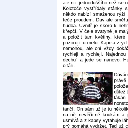
ale nic jednoduššího než se n
Kolotoče vystřídaly stánky 
někdo nabízí smaženou rýží a
teče proudem. Dav ale směřuj
hudba. Uvnitř je skoro k nehn
křepčí. V čele svatyně je mal
a položit tam květiny, kter
pozoruji tu melu. Kapela zrychl
nemohou, ale oni vždy dokáží
rychleji a rychleji. Najednou
dechu“ a jede se nanovo. Hu
oltáři.
Dávám
právě
polož
důleži
lákán
nonsto
tančí. On sám už je tu několik
na něj nevěřícně koukám a p
usmívá a z kapsy vytahuje láh
prý pomáhá vydržet. Teď už ch