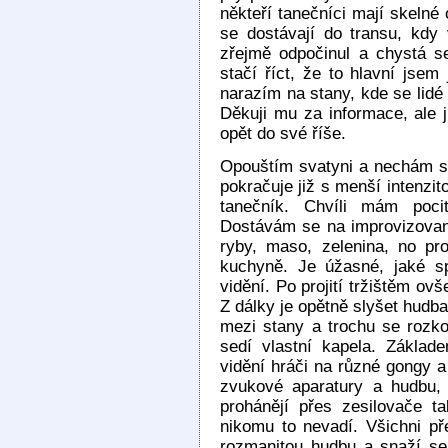
někteří tanečníci mají skelné
se dostávají do transu, kdy 
zřejmě odpočinul a chystá se
stačí říct, že to hlavní jsem
narazím na stany, kde se lidé 
Děkuji mu za informace, ale 
opět do své říše.
Opouštím svatyni a nechám se
pokračuje již s menší intenzi
tanečník. Chvíli mám poci
Dostávám se na improvizované
ryby, maso, zelenina, no pr
kuchyně. Je úžasné, jaké s
vidění. Po projití tržištěm ovš
Z dálky je opětně slyšet hudba
mezi stany a trochu se roz
sedí vlastní kapela. Základ
vidění hráči na různé gongy a
zvukové aparatury a hudbu, 
prohánějí přes zesilovače ta
nikomu to nevadí. Všichni př
rozmanitou hudbu a snaží se