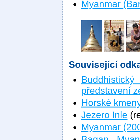
Myanmar (Barm
Související odk
Buddhistický
představení 
Horské kmen
Jezero Inle
(r
Myanmar (20
Bagan - Mya