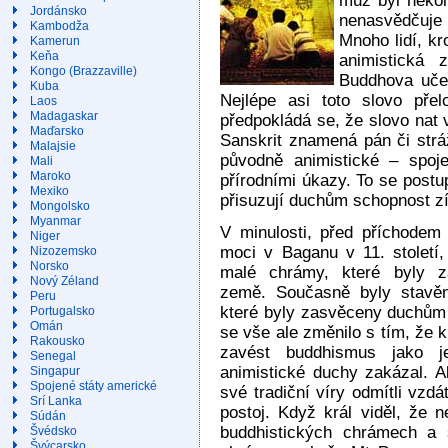
muž byl několi
Jordánsko
nenasvědčuje t
Kambodža
Mnoho lidí, kr
Kamerun
Keňa
animistická 
Kongo (Brazzaville)
Buddhova učení
Kuba
Nejlépe asi toto slovo pře
Laos
Madagaskar
předpokládá se, že slovo nat v
Maďarsko
Sanskrit znamená pán či stráž
Malajsie
původně animistické – spoj
Mali
Maroko
přírodními úkazy. To se post
Mexiko
přisuzují duchům schopnost z
Mongolsko
Myanmar
V minulosti, před příchodem
Niger
moci v Baganu v 11. století,
Nizozemsko
Norsko
malé chrámy, které byly 
Nový Zéland
země. Současně byly stavěn
Peru
které byly zasvěceny duchům
Portugalsko
Omán
se vše ale změnilo s tím, že k
Rakousko
zavést buddhismus jako je
Senegal
animistické duchy zakázal. Al
Singapur
Spojené státy americké
své tradiční víry odmítli vzd
Srí Lanka
postoj. Když král viděl, že 
Súdán
buddhistických chrámech a
Švédsko
Švýcarsko