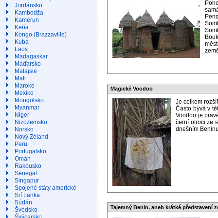
Poho
Jordánsko
samá
Kambodža
Pend
Kamerun
Somb
Keňa
Somb
Kongo (Brazzaville)
Bouk
Kuba
měst
Laos
zeměd
Madagaskar
Maďarsko
Malajsie
Mali
Maroko
Magické Voodoo
Mexiko
Mongolsko
Je celkem rozší
Myanmar
Často bývá v tét
Niger
Voodoo je pravé
černí otroci ze
Nizozemsko
dnešním Beninu 
Norsko
Nový Zéland
Peru
Portugalsko
Omán
Rakousko
Senegal
Singapur
Spojené státy americké
Srí Lanka
Súdán
Tajemný Benin, aneb krátké představení 
Švédsko
Švýcarsko