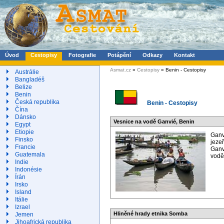
Úvod
Cestopisy
Fotografie
Potápění
Odkazy
Kontakt
Asmat.cz
»
Cestopisy
» Benin - Cestopisy
Austrálie
Bangladéš
Belize
Benin
Česká republika
Benin - Cestopisy
Čína
Dánsko
Vesnice na vodě Ganvié, Benin
Egypt
Etiopie
Ganv
Finsko
jeze
Francie
Ganv
Guatemala
vodě
Indie
Indonésie
Írán
Irsko
Island
Itálie
Izrael
Hliněné hrady etnika Somba
Jemen
Jihoafrická republika