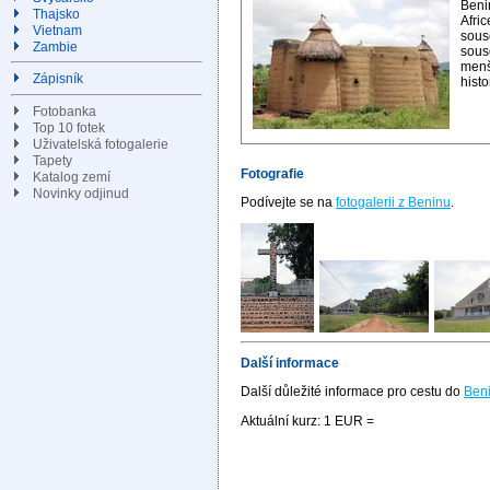
Beni
Thajsko
Afri
Vietnam
sou
Zambie
sous
menš
Zápisník
histor
Fotobanka
Top 10 fotek
Uživatelská fotogalerie
Tapety
Fotografie
Katalog zemí
Novinky odjinud
Podívejte se na
fotogalerii z Beninu
.
Další informace
Další důležité informace pro cestu do
Ben
Aktuální kurz: 1 EUR =