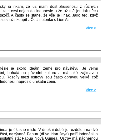
cky si říkám, že už mám dost zkušeností z různých
nizací cest nejen do Indonésie a že už mě jen tak něco
skočí. A často se stane, že vše je jinak. Jako teď, když
se snažil koupit z Čech letenku s Lion Air.
Více >
nésie je skoro ideální země pro návštěvu. Je velmi
iční, bohatá na původní kulturu a má také zajímavou
odu. Rozdíly mezi ostrovy jsou často opravdu velké, což
 Indonésii naprosto unikátní zemí.
Více >
inea je úžasné místo. V dnešní době je rozdělen na dvě
část, nazývaná Papua (dříve Irian Jaya) patří Indonésii a
mostatný stát Papua Nová Guinea. Ostrov má nádhernou