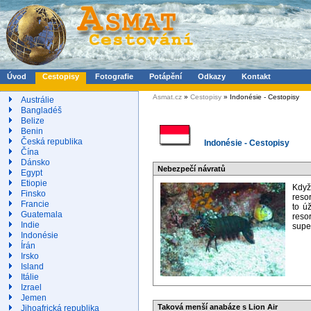
Úvod
Cestopisy
Fotografie
Potápění
Odkazy
Kontakt
Asmat.cz
»
Cestopisy
» Indonésie - Cestopisy
Austrálie
Bangladéš
Belize
Benin
Česká republika
Indonésie - Cestopisy
Čína
Dánsko
Nebezpečí návratů
Egypt
Etiopie
Když
Finsko
reso
Francie
to ú
Guatemala
resor
Indie
super
Indonésie
Írán
Irsko
Island
Itálie
Izrael
Jemen
Taková menší anabáze s Lion Air
Jihoafrická republika