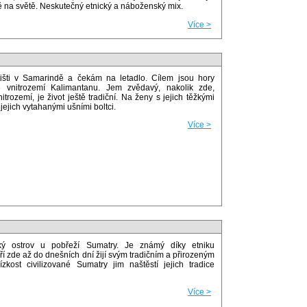
 na světě. Neskutečný etnický a náboženský mix.
Více >
išti v Samarindě a čekám na letadlo. Cílem jsou hory
 vnitrozemí Kalimantanu. Jem zvědavý, nakolik zde,
itrozemí, je život ještě tradiční. Na ženy s jejich těžkými
jejich vytahanými ušními boltci.
Více >
cký ostrov u pobřeží Sumatry. Je známý díky etniku
í zde až do dnešních dní žijí svým tradičním a přirozeným
ízkost civilizované Sumatry jim naštěstí jejich tradice
Více >