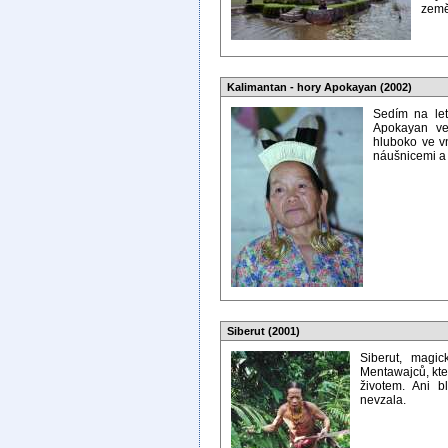
země
Kalimantan - hory Apokayan (2002)
Sedím na let
Apokayan ve
hluboko ve vn
náušnicemi a 
Siberut (2001)
Siberut, magi
Mentawajců, kteř
životem. Ani bl
nevzala.