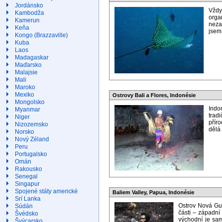
Jordánsko
Vždy
Kambodža
orga
Kamerun
neza
Keňa
jsem 
Kongo (Brazzaville)
Kuba
Laos
Madagaskar
Maďarsko
Malajsie
Mali
Maroko
Mexiko
Ostrovy Bali a Flores, Indonésie
Mongolsko
Indo
Myanmar
trad
Niger
přír
Nizozemsko
dělá
Norsko
Nový Zéland
Peru
Portugalsko
Omán
Rakousko
Senegal
Singapur
Spojené státy americké
Baliem Valley, Papua, Indonésie
Srí Lanka
Ostrov Nová Gu
Súdán
části – západní 
Švédsko
východní je sa
Švýcarsko