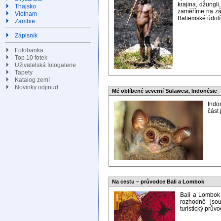
krajina, džungli
Thajsko
zaměříme na záp
Vietnam
Baliemské údolí
Zambie
Zápisník
Fotobanka
Top 10 fotek
Uživatelská fotogalerie
Tapety
Katalog zemí
Novinky odjinud
Mé oblíbené severní Sulawesi, Indonésie
Indo
část 
Na cestu – průvodce Bali a Lombok
Bali a Lombok
rozhodně jsou
turistický prův