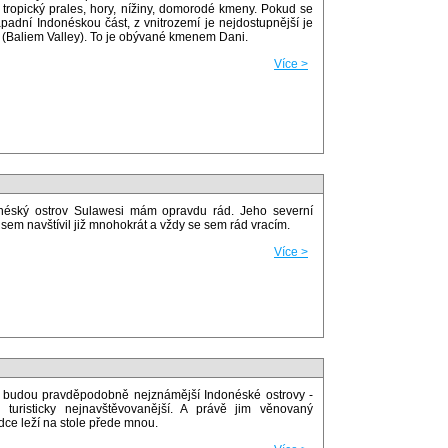
, tropický prales, hory, nížiny, domorodé kmeny. Pokud se
adní Indonéskou část, z vnitrozemí je nejdostupnější je
 (Baliem Valley). To je obývané kmenem Dani.
Více >
néský ostrov Sulawesi mám opravdu rád. Jeho severní
jsem navštívil již mnohokrát a vždy se sem rád vracím.
Více >
 budou pravděpodobně nejznámější Indonéské ostrovy -
 turisticky nejnavštěvovanější. A právě jim věnovaný
odce leží na stole přede mnou.