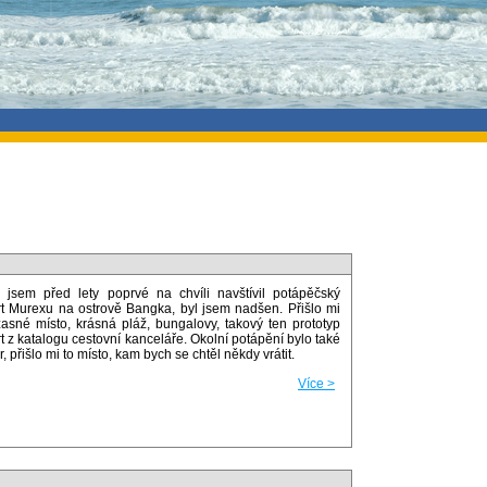
 jsem před lety poprvé na chvíli navštívil potápěčský
rt Murexu na ostrově Bangka, byl jsem nadšen. Přišlo mi
žasné místo, krásná pláž, bungalovy, takový ten prototyp
t z katalogu cestovní kanceláře. Okolní potápění bylo také
, přišlo mi to místo, kam bych se chtěl někdy vrátit.
Více >