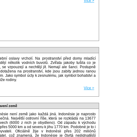
Více >
ební oslavy vrcholí. Na prostranství před domy mladící
ádějí několik vodních buvolů. Zvířata jakoby tušila co je
, se vzpouzejí a nechtějí jít. Nemají ale šanci. Postupně
 dotažena na prostranství, kde jsou zabity jednou ranou
m. Jako symbol úcty k zesnulému, jak symbol bohatství a
iže rodiny.
Více >
avení země
nésie není země jako každá jiná. Indonésie je naprosto
mečná. Největší ostrovní říše, která se rozkládá na 13677
ovech (6000 z nich je obydleno). Od západu k východu
 přes 5000 km a od severu k jihu 1770 km. Podobné je to i
yvateli. Oficiálně žije v Indonésii přes 202 miliónů
atel, což znamená, že Indonésie je čtvrtá nejlidnatější