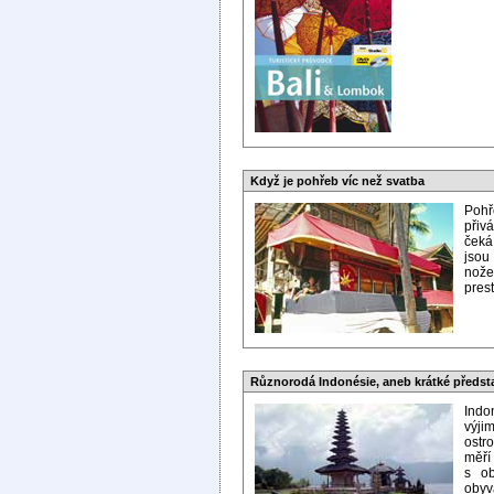
Když je pohřeb víc než svatba
Pohř
přiv
čeká
jsou
nože
prest
Různorodá Indonésie, aneb krátké předst
Indo
výji
ostr
měří
s ob
obyv