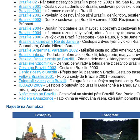
Brazílie 02
- Pár fotek z cesty po Brazílii v prosinci 2002 (Rio, Sao P., ju
Brazilie 2001
- Cesta dvou studentu po Brazilii, cestovani po cesku, denik
Brazílie 2001
- Informace o cestě po Brazílii.
Brazílie 2001
- Povídání o cestování po jižní Brazílii, deník, fotky, postřeh
Brazílie 2003
- Deník z cestování po Brazílii v červnu 2003. Rozjímání o 
Brůnová.
Brazílie 2004
- Digitální fotogalerie, zajímavosti a postřehy z cestování
Brazilie 2004
- Informace o zemi, ubytování, orientační ceny, doprava, za
Brazílie 2006
- Velký okruh Brazílií (cestopis) - Sao Paulo, Rio de Jane
Brazílie a karneval v Rio de Janeiro
- Cestopis z dvou týdnů v okolí Ri
Guanabara, Gloria, Niteroi, Barra.
Brazílie, Argentina, Paraguay 2002
- Měsíční cesta do Jižní Ameriky. Sa
Brazilie-info.cz
- Podrobné informace o Brazílii, fotogalerie, mapy a prův
Brazilie. Denik z cesty po Brazilii.
- Zde najdete denik, ktery jsem napsal 
Brazilske vzpominky
- Dennik, ceny, rady a fotogalerie z cesty po Brazilii
Cesta po Brazílii 2003
- Cesta do Brazílie 2003.
Deník z cesty o Brazílii
- Přepis deníku psaného v Brazíli. Cesta po trase
Fotky z Brazilie 2001
- Fotky z cesty do Brazilie 2001 - prosinec.
Fotografie z cesty po Brazílii
- Fotografie se stručným popisem cesty. Sa
IGUAZU 2009
- Cestopis o putování po Brazílii (Argentině a Paraguayi),
místa, rady a zkušenosti.
Naše cesta po Brazílii
- Cestování na vlastní pěst Brazílií. Sao Paolo - 
Pádlem k Amazonce
- Tato kniha je věnována všem, kteří nám pomohli n
Najdete na Asmat.cz
Cestopisy
Fotografie