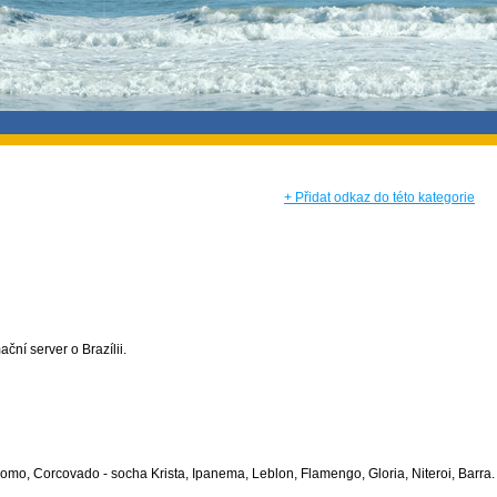
+ Přidat odkaz do této kategorie
ční server o Brazílii.
mo, Corcovado - socha Krista, Ipanema, Leblon, Flamengo, Gloria, Niteroi, Barra.