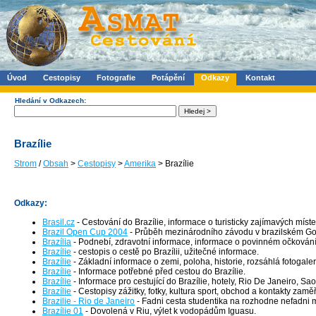
Úvod
Cestopisy
Fotografie
Potápění
Odkazy
Kontakt
Hledání v Odkazech:
Brazílie
Strom
/
Obsah
>
Cestopisy
>
Amerika
> Brazílie
Odkazy:
Brasil.cz
- Cestování do Brazílie, informace o turisticky zajímavých míste
Brazil Open Cup 2004
- Průběh mezinárodního závodu v brazilském Gov
Brazília
- Podnebí, zdravotní informace, informace o povinném očkování
Brazílie
- cestopis o cestě po Brazílii, užitečné informace.
Brazílie
- Základní informace o zemi, poloha, historie, rozsáhlá fotogaler
Brazílie
- Informace potřebné před cestou do Brazílie.
Brazílie
- Informace pro cestující do Brazílie, hotely, Rio De Janeiro, Sa
Brazílie
- Cestopisy zážitky, fotky, kultura sport, obchod a kontakty zaměř
Brazilie - Rio de Janeiro
- Fadni cesta studentika na rozhodne nefadni 
Brazílie 01
- Dovolená v Riu, výlet k vodopádům Iguasu.