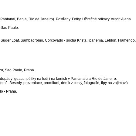
 Pantanal, Bahia, Rio de Janeiro). Postřehy. Fotky. Užitečné odkazy. Autor: Alena
, Sao Paulo.
na, Suger Loaf, Sambadromo, Corcovado - socha Krista, Ipanema, Leblon, Flamengo,
acu, Sao Paolo, Praha.
dopády Iguacu, pěšky na lodi i na koních v Pantanalu a Rio de Janeiro.
emě. Besedy, prezentace, promítání, deník z cesty, fotografie, tipy na zajímavá
lo - Praha.