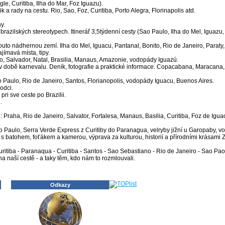
ngle, Curitiba, Ilha do Mar, Foz Iguazu).
 a rady na cestu. Rio, Sao, Foz, Curitiba, Porto Alegra, Florinapolis atd.
y.
brazilských stereotypech. Itinerář 3,5týdenní cesty (Sao Paulo, Ilha do Mel, Iguazu,
 touto nádhernou zemí. Ilha do Mel, Iguacu, Pantanal, Bonito, Rio de Janeiro, Paraty
jímavá místa, tipy.
iro, Salvador, Natal, Brasilia, Manaus, Amazonie, vodopády Iguazú.
a v době karnevalu. Deník, fotografie a praktické informace. Copacabana, Maraca
o Paulo, Rio de Janeiro, Santos, Florianopolis, vodopády Iguacu, Buenos Aires.
odci.
pri sve ceste po Brazilii.
.
: Praha, Rio de Janeiro, Salvator, Fortalesa, Manaus, Basilia, Curitiba, Foz de Igu
o Paulo, Serra Verde Express z Curitiby do Paranagua, velryby jižní u Garopaby, vo
 s batohem, foťákem a kamerou, výprava za kulturou, historií a přírodními krásami Z
Curitiba - Paranaqua - Curitiba - Santos - Sao Sebastiano - Rio de Janeiro - Sao Pao
a naší cestě - a taky těm, kdo nám to rozmlouvali.
Odkazy