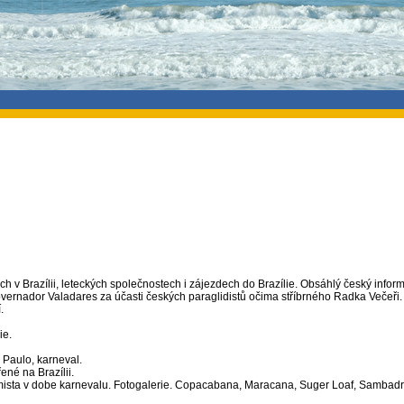
ch v Brazílii, leteckých společnostech i zájezdech do Brazílie. Obsáhlý český informa
ernador Valadares za účasti českých paraglidistů očima stříbrného Radka Večeři.
.
ie.
o Paulo, karneval.
ené na Brazílii.
mista v dobe karnevalu. Fotogalerie. Copacabana, Maracana, Suger Loaf, Sambadro