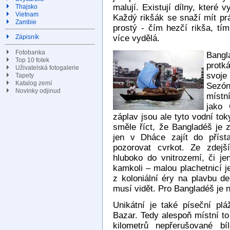
malují. Existují dílny, které v
Thajsko
Vietnam
Každý rikšák se snaží mít prá
Zambie
prostý - čím hezčí rikša, tím
více vydělá.
Zápisník
Fotobanka
Bangl
Top 10 fotek
protká
Uživatelská fotogalerie
svoje
Tapety
Katalog zemí
Sezón
Novinky odjinud
místn
jako
záplav jsou ale tyto vodní t
směle říct, že Bangladéš je z
jen v Dháce zajít do příst
pozorovat cvrkot. Ze zdejší
hluboko do vnitrozemí, či 
kamkoli – malou plachetnicí j
z koloniální éry na plavbu de
musí vidět. Pro Bangladéš je n
Unikátní je také píseční pl
Bazar. Tedy alespoň místní to
kilometrů nepřerušované bí