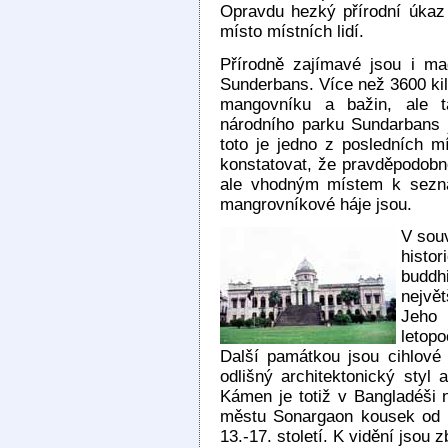
Opravdu hezký přírodní úkaz 
místo místních lidí.
Přírodně zajímavé jsou i ma
Sunderbans. Více než 3600 ki
mangovníku a bažin, ale t
národního parku Sundarbans j
toto je jedno z posledních mí
konstatovat, že pravděpodobno
ale vhodným místem k sezn
mangrovníkové háje jsou.
V souv
histo
buddh
největ
Jeho 
letop
Další památkou jsou cihlové 
odlišný architektonický styl 
Kámen je totiž v Bangladéši 
městu Sonargaon kousek od 
13.-17. století. K vidění jsou 