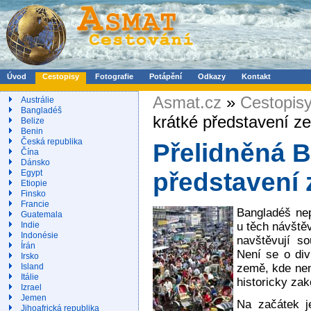
Úvod
Cestopisy
Fotografie
Potápění
Odkazy
Kontakt
Asmat.cz
»
Cestopis
Austrálie
Bangladéš
krátké představení z
Belize
Benin
Česká republika
Přelidněná B
Čína
Dánsko
Egypt
představení
Etiopie
Finsko
Francie
Bangladéš nep
Guatemala
u těch návštěv
Indie
Indonésie
navštěvují s
Írán
Není se o div
Irsko
země, kde nen
Island
Itálie
historicky za
Izrael
Jemen
Na začátek j
Jihoafrická republika