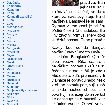
pravdivá. Ba
Jordánsko
Kambodža
její části jso
Kamerun
zajímavého k vidění, se dá ú
Keňa
které za návštěvy stojí. Na d
Kongo (Brazzaville)
Kuba
návštěva Bangladéše je sám 
Laos
Rytmus v této zemi je odlišný
Madagaskar
přelidněností či chudobou, Be
Maďarsko
Malajsie
jiný životní rytmus, který dok
Mali
je těžké popsat. Ta se prostě 
Maroko
Mexiko
Každý kdo se do Bangladé
Mongolsko
navštíví hlavní město Dháku.
Myanmar
Niger
s jedním Bangladéšským f
Nizozemsko
jsou rikšové. Říká se, že
Norsko
největším počtem rikšů na sv
Nový Zéland
Peru
řečeno hustota rikšů je zde 
Portugalsko
Může se to zdát přehnané, v Ind
Omán
v Dháce je opravdu něco nesku
Rakousko
Senegal
kteří se pomalu pohybují kupř
Singapur
a nikdo nechce uhnout z m
Spojené státy americké
pokřikují, narážejí do sebe k
Srí Lanka
Súdán
se odhaduje na 8 miliónů. Z to
Švédsko
je úplně všude. O své vozy s
Švýcarsko