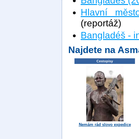
Hlavní měst
(reportáž)
Bangladéš - i
Najdete na Asm
Cestopisy
Nemám rád slovo expedice