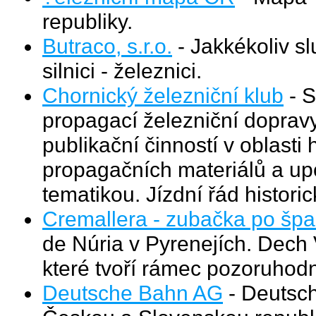
republiky.
Butraco, s.r.o.
- Jakkékoliv sl
silnici - železnici.
Chornický železniční klub
- S
propagací železniční dopravy
publikační činností v oblasti
propagačních materiálů a up
tematikou. Jízdní řád histori
Cremallera - zubačka po šp
de Núria v Pyrenejích. Dech
které tvoří rámec pozoruhodn
Deutsche Bahn AG
- Deutsch