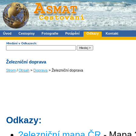
Úvod
Cestopisy
Fotografie
Potápění
Odkazy
Kontakt
Hledání v Odkazech:
Železniční doprava
Strom
/
Obsah
>
Doprava
> Železniční doprava
Odkazy:
?elezniční mapa ČR
- Mapa 