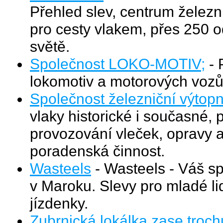
Přehled slev, centrum železnič
pro cesty vlakem, přes 250 o
světě.
Společnost LOKO-MOTIV;
- 
lokomotiv a motorových vozů
Společnost železniční výtop
vlaky historické i současné,
provozování vleček, opravy a
poradenská činnost.
Wasteels
- Wasteels - Váš s
v Maroku. Slevy pro mladé l
jízdenky.
Zubrnická lokálka zase troch