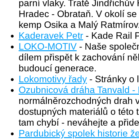
parní vlaky. Tratě Jindřichův
Hradec - Obrataň. V okolí s
kemp Osika a Malý Ratmírov
Kaderavek Petr
- Kade Rail P
LOKO-MOTIV
- Naše společ
dílem přispět k zachování něk
budoucí generace.
Lokomotivy řady
- Stránky o 
Ozubnicová dráha Tanvald -
normálněrozchodných drah v
dostupných materiálů o této 
tam chybí - neváhejte a přide
Pardubický spolek historie 