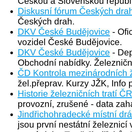
Českou a Slovenskou republ
Diskusní fórum Českých dra
Českých drah.
DKV České Budějovice
- Ofi
vozidel České Budějovice.
DKV České Budějovice
- Dep
Obchodní nabídky. Železničn
ČD Kontrola mezinárodních ž
žel.přeprav. Kurzy JŽK, Info
Historie železničních tratí Č
provozní, zrušené - data zah
Jindřichohradecké místní dr
jsou první nestátní železnicí 