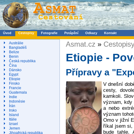
Úvod
Cestopisy
Fotografie
Potápění
Odkazy
Kontakt
Asmat.cz
»
Cestopis
Austrálie
Bangladéš
Belize
Etiopie - Po
Benin
Česká republika
Čína
Přípravy a "Ex
Dánsko
Egypt
Etiopie
V dnešní době
Finsko
Francie
cesty, dovol
Guatemala
kamkoli. Slov
Indie
význam, kdy 
Indonésie
Írán
a nebo extr
Irsko
význam tohoto
Island
Omo v jižní E
Itálie
Izrael
říkal jsem si,
Jemen
bude tahle.
Jihoafrická republika