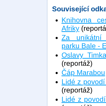
Související odk
Knihovna ce
Afriky
(reportá
Za unikátní
parku Bale - E
Oslavy Timka
(reportáž)
Čáp Marabou
Lidé z povod
(reportáž)
Lidé z povod