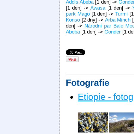
Addis Abeba
[1 den] ->
Gonde
[1 den] ->
Awasa
[1 den] ->
park Mago
[1 den] ->
Turmi
[1
Konso
[2 dny] ->
Arba Minch
[
den] ->
Národní par Bale Mou
Abeba
[1 den] ->
Gonder
[1 de
Fotografie
Etiopie - fotog