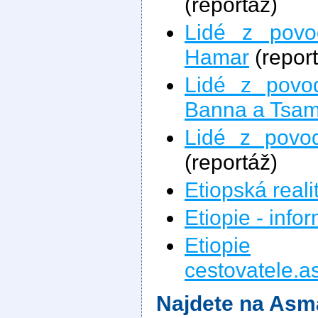
(reportáž)
Lidé z pov
Hamar
(repor
Lidé z povo
Banna a Tsam
Lidé z povo
(reportáž)
Etiopská reali
Etiopie - info
Etiopie
na
cestovatele.a
Najdete na Asm