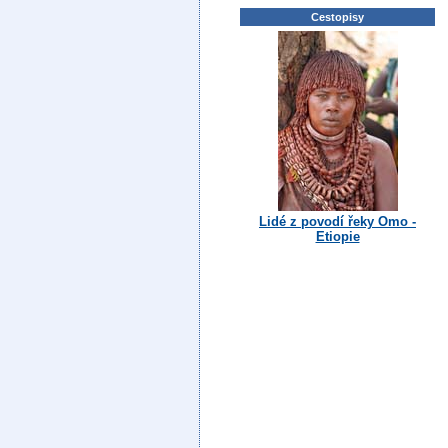
Cestopisy
Lidé z povodí řeky Omo -
Etiopie