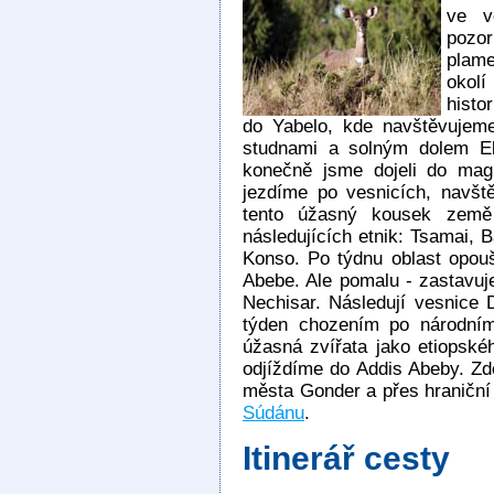
ve v
pozor
plame
okol
histo
do Yabelo, kde navštěvujeme 
studnami a solným dolem El
konečně jsme dojeli do mag
jezdíme po vesnicích, navš
tento úžasný kousek země
následujících etnik: Tsamai, 
Konso. Po týdnu oblast opou
Abebe. Ale pomalu - zastavu
Nechisar. Následují vesnice
týden chozením po národním
úžasná zvířata jako etiopské
odjíždíme do Addis Abeby. Z
města Gonder a přes hraničn
Súdánu
.
Itinerář cesty