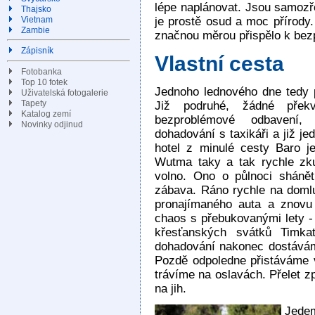
lépe naplánovat. Jsou samozře
Thajsko
je prostě osud a moc přírody.
Vietnam
Zambie
značnou měrou přispělo k bez
Zápisník
Vlastní cesta
Fotobanka
Top 10 fotek
Jednoho lednového dne tedy 
Uživatelská fotogalerie
Tapety
Již podruhé, žádné překva
Katalog zemí
bezproblémové odbavení,
Novinky odjinud
dohadování s taxikáři a již j
hotel z minulé cesty Baro je
Wutma taky a tak rychle zkus
volno. Ono o půlnoci shánět
zábava. Ráno rychle na domlu
pronajímaného auta a znovu 
chaos s přebukovanými lety -
křesťanských svátků Timka
dohadování nakonec dostávám
Pozdě odpoledne přistáváme v
trávíme na oslavách. Přelet 
na jih.
Jedem