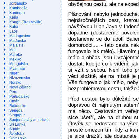
obyčejnou cestu, ale na exped
Jordánsko
Kambodža
Kamerun
Plánování nebylo jednoduché. 
Keňa
nejnáročnějších cest, kter
Kongo (Brazzaville)
návštěvou Irian Jaya v Indoné
Kuba
Laos
dopadne (dostaneme povolení
Madagaskar
dostaneme se do údolí Bali
Maďarsko
domorodci,... - tato cesta n
Malajsie
Mali
fungovalo jak mělo). Hlavním 
Maroko
málo a občas jsou i vzájemně 
Mexiko
dostat, kde je co k vidění, j
Mongolsko
Myanmar
si vzít s sebou. Není toho 
Niger
věcí složitě, ale na místě je 
Nizozemsko
Vše fungovalo jak mělo, neby
Norsko
Nový Zéland
bezproblémovou cestu, takže 
Peru
Portugalsko
Před cestou bylo důležité s
Omán
dopravou či najmutým autem
Rakousko
má něco. Cestováním veřejn
Senegal
Singapur
sice ušetří, ale na druhou s
Spojené státy americké
člověk se nedostane na všech
Srí Lanka
prostě omezen tím kdy a kam 
Súdán
Švédsko
je sice dražší, ale dostanet
Švýcarsko