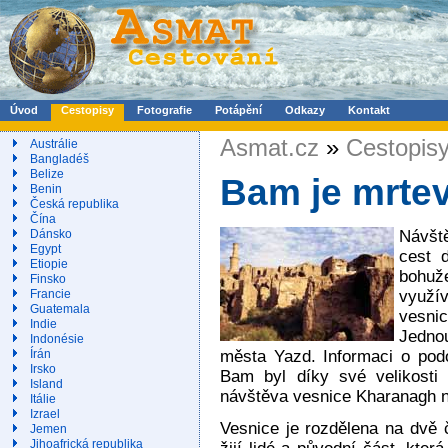
Úvod
Cestopisy
Fotografie
Potápění
Odkazy
Kontakt
Asmat.cz
»
Cestopis
Austrálie
Bangladéš
Belize
Bam je mrtev,
Benin
Česká republika
Čína
Návšt
Dánsko
Egypt
cest 
Etiopie
bohuž
Finsko
využí
Francie
Guatemala
vesnic
Indie
Jedno
Indonésie
města Yazd. Informaci o podo
Írán
Irsko
Bam byl díky své velikosti 
Island
návštěva vesnice Kharanagh 
Itálie
Izrael
Vesnice je rozdělena na dvě 
Jemen
Jihoafrická republika