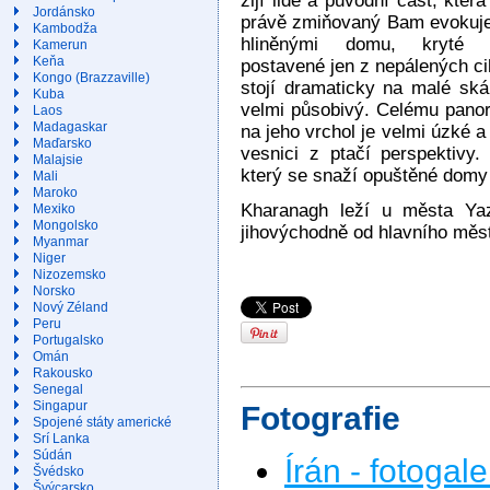
žijí lidé a původní část, která
Jordánsko
právě zmiňovaný Bam evokuje
Kambodža
hliněnými domu, kryté 
Kamerun
Keňa
postavené jen z nepálených ci
Kongo (Brazzaville)
stojí dramaticky na malé ská
Kuba
velmi působivý. Celému panor
Laos
Madagaskar
na jeho vrchol je velmi úzké 
Maďarsko
vesnici z ptačí perspektivy.
Malajsie
který se snaží opuštěné domy 
Mali
Maroko
Kharanagh leží u města Yaz
Mexiko
Mongolsko
jihovýchodně od hlavního měs
Myanmar
Niger
Nizozemsko
Norsko
Nový Zéland
Peru
Portugalsko
Omán
Rakousko
Senegal
Singapur
Fotografie
Spojené státy americké
Srí Lanka
Súdán
Írán - fotogale
Švédsko
Švýcarsko