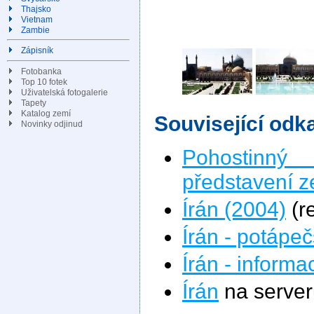
Thajsko
Vietnam
Zambie
Zápisník
Fotobanka
Top 10 fotek
Uživatelská fotogalerie
Tapety
Katalog zemí
Související odk
Novinky odjinud
Pohostinný
představení 
Írán (2004)
(r
Írán - potápe
Írán - informa
Írán
na serve