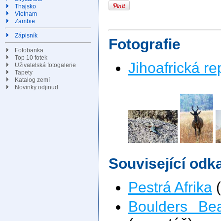
Thajsko
Vietnam
Zambie
Zápisník
Fotografie
Fotobanka
Top 10 fotek
Jihoafrická re
Uživatelská fotogalerie
Tapety
Katalog zemí
Novinky odjinud
Související odk
Pestrá Afrika
(
Boulders Be