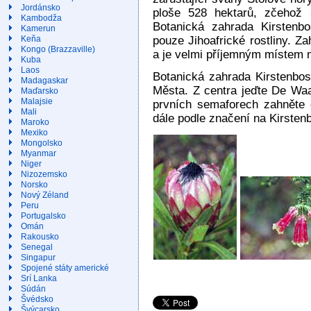
Jordánsko
ploše 528 hektarů, zčehož 3
Kambodža
Botanická zahrada Kirstenbo
Kamerun
pouze Jihoafrické rostliny. Z
Keňa
Kongo (Brazzaville)
a je velmi příjemným místem 
Kuba
Laos
Botanická zahrada Kirstenbo
Madagaskar
Města. Z centra jeďte De Wa
Maďarsko
Malajsie
prvních semaforech zahněte 
Mali
dále podle značení na Kirsten
Maroko
Mexiko
Mongolsko
Myanmar
Niger
Nizozemsko
Norsko
Nový Zéland
Peru
Portugalsko
Omán
Rakousko
Senegal
Singapur
Spojené státy americké
Srí Lanka
Súdán
Švédsko
Švýcarsko