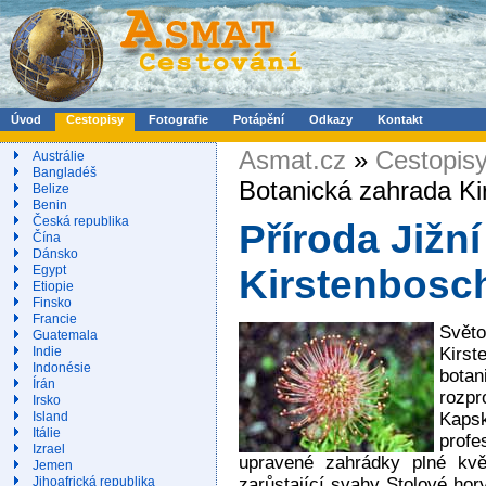
Úvod
Cestopisy
Fotografie
Potápění
Odkazy
Kontakt
Asmat.cz
»
Cestopis
Austrálie
Bangladéš
Botanická zahrada Ki
Belize
Benin
Česká republika
Příroda Jižn
Čína
Dánsko
Egypt
Kirstenbosc
Etiopie
Finsko
Francie
Svět
Guatemala
Kirst
Indie
Indonésie
bota
Írán
rozpr
Irsko
Kaps
Island
Itálie
prof
Izrael
upravené zahrádky plné květ
Jemen
zarůstající svahy Stolové hor
Jihoafrická republika