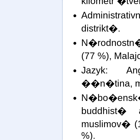
kilometr �tv
Administr
distrikt�.
N�rodnost
(77 %), Malaj
Jazyk: Angl
��n�tina, m
N�bo�en
buddhist�
muslimov� (
%).