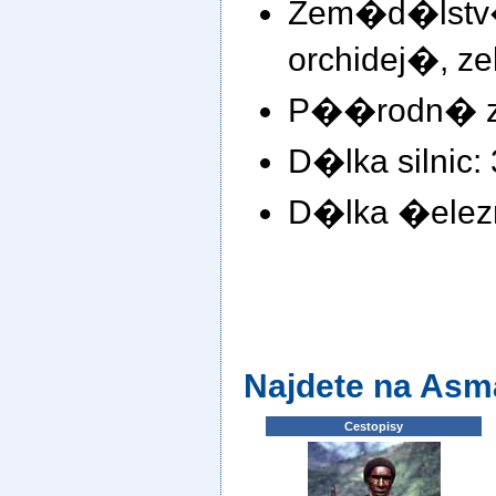
Zem�d�ls
orchidej�, zel
P��rodn� zd
D�lka silnic:
D�lka �elezn
Najdete na Asm
Cestopisy