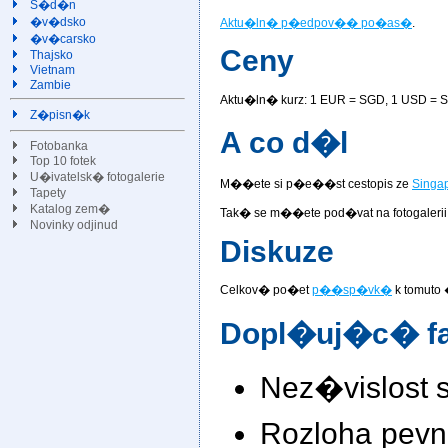
S�d�n
�v�dsko
Aktu�ln� p�edpov�� po�as�
.
�v�carsko
Ceny
Thajsko
Vietnam
Zambie
Aktu�ln� kurz: 1 EUR =
SGD, 1 USD =
S
Z�pisn�k
A co d�l
Fotobanka
Top 10 fotek
U�ivatelsk� fotogalerie
M��ete si p�e��st cestopis ze
Singa
Tapety
Katalog zem�
Tak� se m��ete pod�vat na fotogalerii
Novinky odjinud
Diskuze
Celkov� po�et
p��sp�vk�
k tomuto
Dopl�uj�c� fa
Nez�vislost s
Rozloha pev