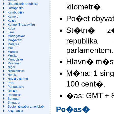
Jihoafrick� republika
kilometr�.
Jord�nsko
Kambod�a
Po�et obyvate
Kamerun
Ke�a
Kongo (Brazzaville)
St�tn� z�
Kuba
Laos
Madagaskar
republika
Ma�arsko
Malajsie
parlamentem.
Mali
Maroko
Mexiko
Hlavn� m�sto
Mongolsko
Myanmar
Niger
M�na: 1 sing
Nizozemsko
Norsko
Nov� Z�land
100 cent�.
Peru
Portugalsko
Om�n
�as: GMT + 8
Rakousko
Senegal
Singapur
Spojen� st�ty americk�
Po�as�
Sr� Lanka