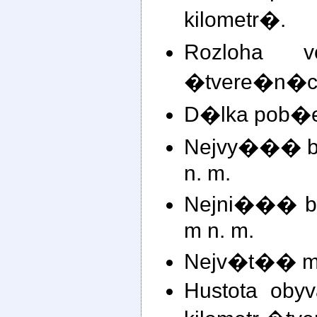
kilometr�.
Rozloha 
�tvere�n�ch
D�lka pob�e
Nejvy��� bod
n. m.
Nejni��� bod
m n. m.
Nejv�t�� m�
Hustota obyv