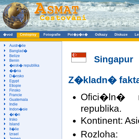
�vod
Cestopisy
Fotografie
Pot�p�n�
Odkazy
Diskuze
Le
Austr�lie
Banglad�
Belize
Singapur
Benin
�esk� republika
��na
D�nsko
Z�kladn� fakt
Egypt
Etiopie
Finsko
Ofici�ln� 
Francie
Guatemala
Indie
republika.
Indon�sie
�r�n
Kontinent: Asi
Irsko
Island
It�lie
Rozloha:
Izrael
Jemen