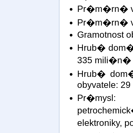
Pr�m�rn� v�
Pr�m�rn� v�
Gramotnost o
Hrub� dom�c
335 mili�n�
Hrub� dom�
obyvatele: 2
Pr�mysl
petrochem
elektroniky,