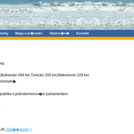
tenky
Mapy a pr�vodci
Ubytov�n�
Kontakt
ka.
m,Bulharsko 494 km,Turecko 206 km,Makedonie 228 km.
ilometr�.
publika s jednokomorov�m parlamentem.
.
UR.
Dal�� kurzy >