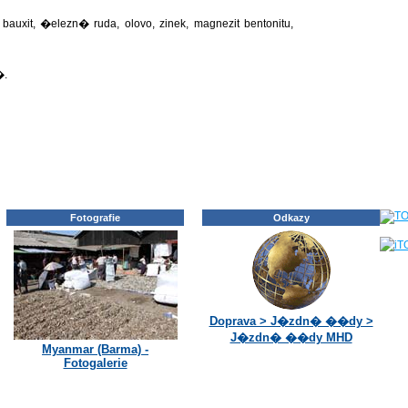
bauxit, �elezn� ruda, olovo, zinek, magnezit bentonitu,
�.
Fotografie
Odkazy
Doprava > J�zdn� ��dy >
J�zdn� ��dy MHD
Myanmar (Barma) -
Fotogalerie