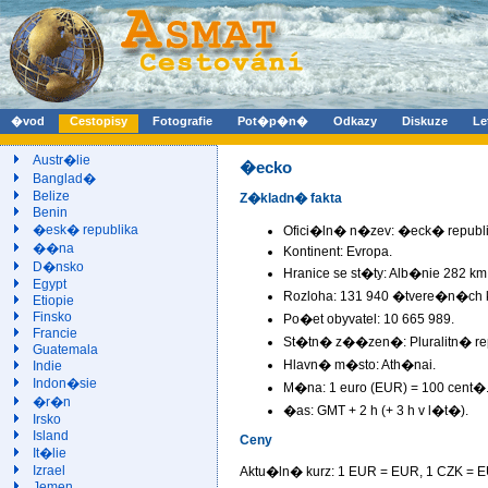
�vod
Cestopisy
Fotografie
Pot�p�n�
Odkazy
Diskuze
Le
Austr�lie
�ecko
Banglad�
Belize
Z�kladn� fakta
Benin
�esk� republika
Ofici�ln� n�zev: �eck� republi
��na
Kontinent: Evropa.
D�nsko
Hranice se st�ty: Alb�nie 282 k
Egypt
Rozloha: 131 940 �tvere�n�ch k
Etiopie
Finsko
Po�et obyvatel: 10 665 989.
Francie
St�tn� z��zen�: Pluralitn� re
Guatemala
Hlavn� m�sto: Ath�nai.
Indie
Indon�sie
M�na: 1 euro (EUR) = 100 cent�
�r�n
�as: GMT + 2 h (+ 3 h v l�t�).
Irsko
Island
Ceny
It�lie
Izrael
Aktu�ln� kurz: 1 EUR =
EUR, 1 CZK =
E
Jemen