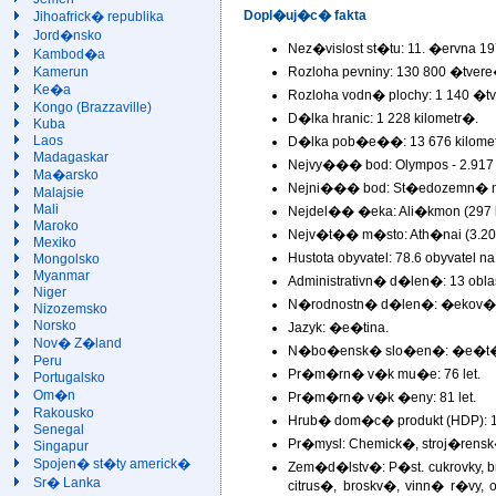
Dopl�uj�c� fakta
Jihoafrick� republika
Jord�nsko
Nez�vislost st�tu: 11. �ervna 19
Kambod�a
Rozloha pevniny: 130 800 �tver
Kamerun
Ke�a
Rozloha vodn� plochy: 1 140 �t
Kongo (Brazzaville)
D�lka hranic: 1 228 kilometr�.
Kuba
Laos
D�lka pob�e��: 13 676 kilome
Madagaskar
Nejvy��� bod: Olympos - 2.917 
Ma�arsko
Nejni��� bod: St�edozemn� mo
Malajsie
Mali
Nejdel�� �eka: Ali�kmon (297 
Maroko
Nejv�t�� m�sto: Ath�nai (3.200
Mexiko
Hustota obyvatel: 78.6 obyvatel 
Mongolsko
Myanmar
Administrativn� d�len�: 13 obl
Niger
N�rodnostn� d�len�: �ekov� (9
Nizozemsko
Norsko
Jazyk: �e�tina.
Nov� Z�land
N�bo�ensk� slo�en�: �e�t� p
Peru
Pr�m�rn� v�k mu�e: 76 let.
Portugalsko
Om�n
Pr�m�rn� v�k �eny: 81 let.
Rakousko
Hrub� dom�c� produkt (HDP): 
Senegal
Pr�mysl: Chemick�, stroj�rensk
Singapur
Spojen� st�ty americk�
Zem�d�lstv�: P�st. cukrovky, b
Sr� Lanka
citrus�, broskv�, vinn� r�vy,