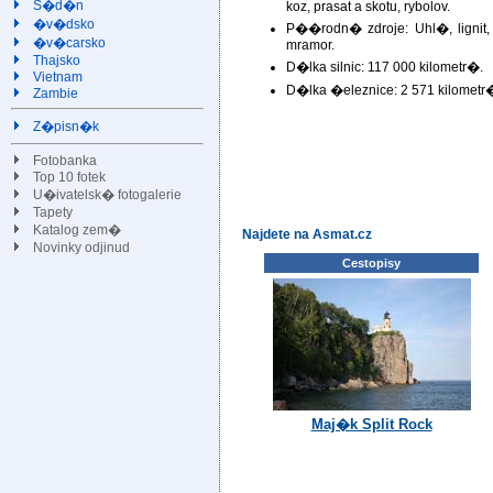
S�d�n
koz, prasat a skotu, rybolov.
�v�dsko
P��rodn� zdroje: Uhl�, lignit, 
�v�carsko
mramor.
Thajsko
D�lka silnic: 117 000 kilometr�.
Vietnam
D�lka �eleznice: 2 571 kilometr
Zambie
Z�pisn�k
Fotobanka
Top 10 fotek
U�ivatelsk� fotogalerie
Tapety
Katalog zem�
Najdete na Asmat.cz
Novinky odjinud
Cestopisy
Maj�k Split Rock