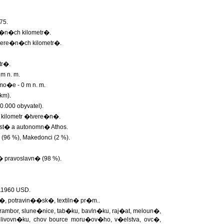
75.
e�n�ch kilometr�.
vere�n�ch kilometr�.
tr�.
m n. m.
�e - 0 m n. m.
km).
.000 obyvatel).
na kilometr �tvere�n�.
ast� a autonomn� Athos.
6 %), Makedonci (2 %).
ravoslavn� (98 %).
11960 USD.
�, potravin��sk�, textiln� pr�m..
rambor, slune�nice, tab�ku, bavln�ku, raj�at, meloun�,
 olivovn�ku, chov bource moru�ov�ho, v�elstva, ovc�,