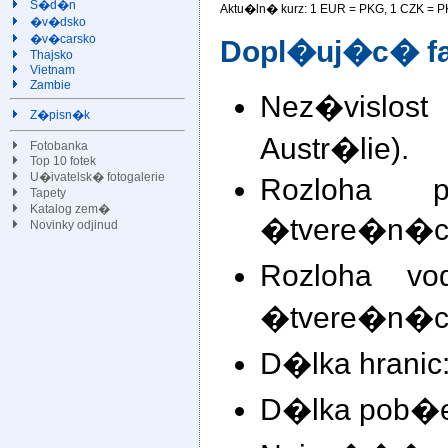
S�d�n
Aktu�ln� kurz: 1 EUR =
PKG, 1 CZK =
P
�v�dsko
�v�carsko
Dopl�uj�c� fa
Thajsko
Vietnam
Zambie
Nez�vislost
Z�pisn�k
Austr�lie).
Fotobanka
Top 10 fotek
U�ivatelsk� fotogalerie
Rozloha 
Tapety
Katalog zem�
�tvere�n�ch
Novinky odjinud
Rozloha v
�tvere�n�ch
D�lka hranic:
D�lka pob�e