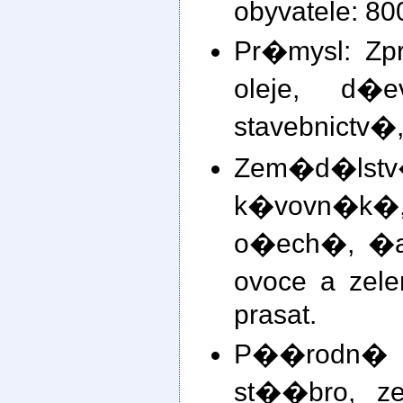
obyvatele: 8
Pr�mysl: Z
oleje, d�
stavebnictv�
Zem�d�ls
k�vovn�
o�ech�, �aj
ovoce a zel
prasat.
P��rodn� z
st��bro, z