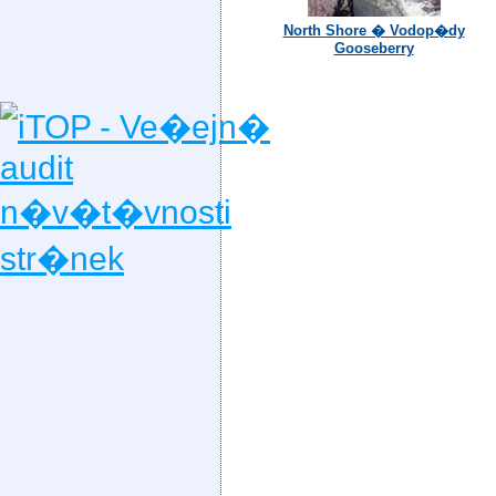
North Shore � Vodop�dy
Gooseberry