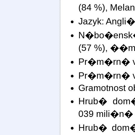
(84 %), Mela
Jazyk: Angli�
N�bo�ensk� 
(57 %), ��m.
Pr�m�rn� v�
Pr�m�rn� v�
Gramotnost o
Hrub� dom�
039 mili�n�
Hrub� dom�