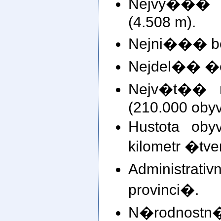
Nejvy��� 
(4.508 m).
Nejni��� bo
Nejdel�� �ek
Nejv�t�� m
(210.000 obyv
Hustota obyv
kilometr �tv
Administr
provinci�.
N�rodnostn