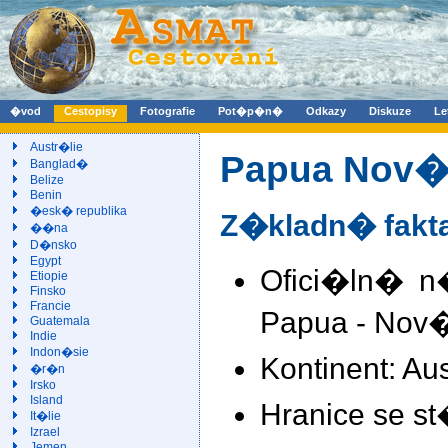
�vod
Cestopisy
Fotografie
Pot�p�n�
Odkazy
Diskuze
Le
Austr�lie
Papua Nov�
Banglad�
Belize
Benin
�esk� republika
Z�kladn� fakt
��na
D�nsko
Egypt
Ofici�ln� n
Etiopie
Finsko
Francie
Papua - Nov�
Guatemala
Indie
Indon�sie
Kontinent: Au
�r�n
Irsko
Island
Hranice se st
It�lie
Izrael
Jemen