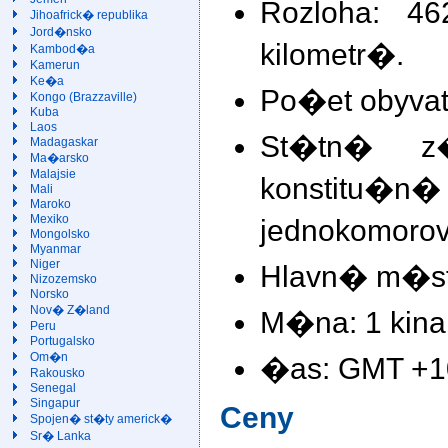
Rozloha: 4
Jihoafrick� republika
Jord�nsko
kilometr�.
Kambod�a
Kamerun
Ke�a
Po�et obyvate
Kongo (Brazzaville)
Kuba
Laos
St�tn� z�
Madagaskar
Ma�arsko
Malajsie
konstitu
Mali
Maroko
Mexiko
jednokomoro
Mongolsko
Myanmar
Niger
Hlavn� m�sto
Nizozemsko
Norsko
Nov� Z�land
M�na: 1 kina
Peru
Portugalsko
Om�n
�as: GMT +1
Rakousko
Senegal
Singapur
Ceny
Spojen� st�ty americk�
Sr� Lanka