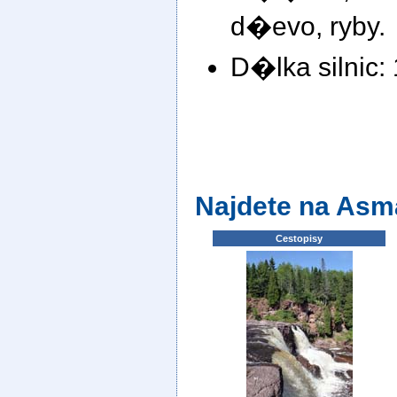
d�evo, ryby.
D�lka silnic:
Najdete na Asm
Cestopisy