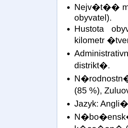
Nejv�t�� m�
obyvatel).
Hustota oby
kilometr �tv
Administr
distrikt�.
N�rodnostn
(85 %), Zuluo
Jazyk: Angli�
N�bo�en