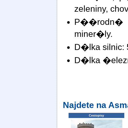
zeleniny, cho
P��rodn� 
miner�ly.
D�lka silnic:
D�lka �elezn
Najdete na Asm
Cestopisy