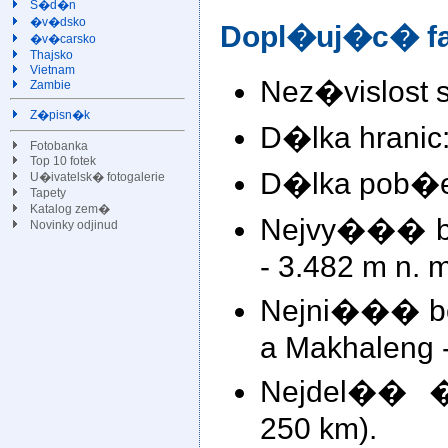
S�d�n
�v�dsko
Dopl�uj�c� fa
�v�carsko
Thajsko
Vietnam
Nez�vislost 
Zambie
Z�pisn�k
D�lka hranic:
Fotobanka
Top 10 fotek
D�lka pob�e
U�ivatelsk� fotogalerie
Tapety
Katalog zem�
Nejvy��� bo
Novinky odjinud
- 3.482 m n. m
Nejni��� bo
a Makhaleng -
Nejdel�� �
250 km).