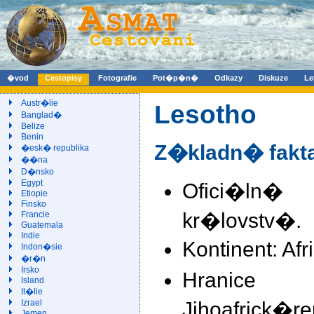
�vod
Cestopisy
Fotografie
Pot�p�n�
Odkazy
Diskuze
Le
Austr�lie
Lesotho
Banglad�
Belize
Benin
Z�kladn� fakt
�esk� republika
��na
D�nsko
Egypt
Ofici�ln�
Etiopie
Finsko
kr�lovstv�.
Francie
Guatemala
Indie
Kontinent: Afr
Indon�sie
�r�n
Irsko
Hranic
Island
It�lie
Jihoafrick�re
Izrael
Jemen