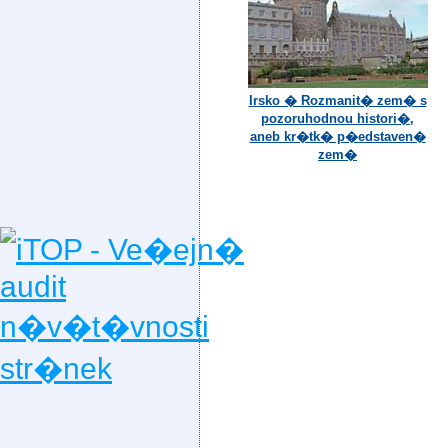
Irsko � Rozmanit� zem� s
pozoruhodnou histori�,
aneb kr�tk� p�edstaven�
zem�