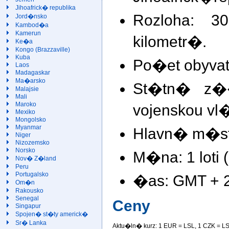
Jihoafrick� republika
Rozloha: 
Jord�nsko
Kambod�a
Kamerun
kilometr�.
Ke�a
Kongo (Brazzaville)
Kuba
Po�et obyvate
Laos
Madagaskar
Ma�arsko
St�tn� z�
Malajsie
Mali
Maroko
vojenskou vl
Mexiko
Mongolsko
Myanmar
Hlavn� m�st
Niger
Nizozemsko
Norsko
M�na: 1 loti (
Nov� Z�land
Peru
Portugalsko
�as: GMT + 2
Om�n
Rakousko
Senegal
Ceny
Singapur
Spojen� st�ty americk�
Sr� Lanka
Aktu�ln� kurz: 1 EUR =
LSL, 1 CZK =
LS