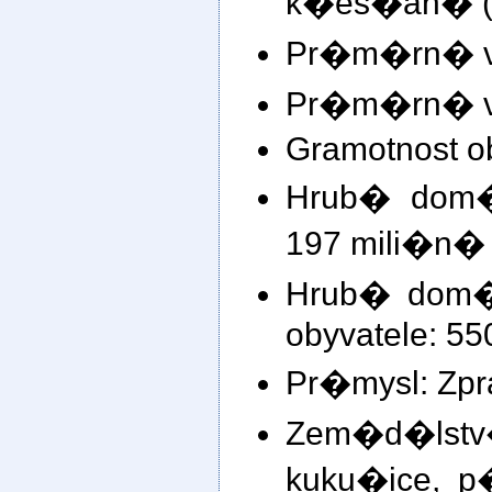
k�es�an� (
Pr�m�rn� v�
Pr�m�rn� v�
Gramotnost o
Hrub� dom�
197 mili�n�
Hrub� dom�
obyvatele: 5
Pr�mysl: Zpr
Zem�d�ls
kuku�ice, p�