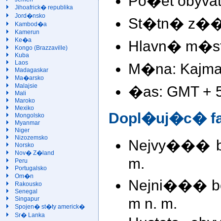
Po�et obyvate
Jihoafrick� republika
Jord�nsko
St�tn� z��z
Kambod�a
Kamerun
Ke�a
Hlavn� m�st
Kongo (Brazzaville)
Kuba
Laos
M�na: Kajma
Madagaskar
Ma�arsko
Malajsie
�as: GMT + 5
Mali
Maroko
Mexiko
Dopl�uj�c� fa
Mongolsko
Myanmar
Niger
Nizozemsko
Nejvy��� bod
Norsko
Nov� Z�land
m.
Peru
Portugalsko
Om�n
Nejni��� bo
Rakousko
Senegal
m n. m.
Singapur
Spojen� st�ty americk�
Sr� Lanka