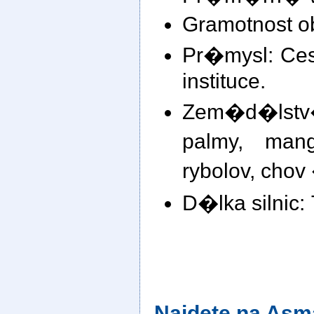
Gramotnost o
Pr�mysl: Ce
instituce.
Zem�d�lstv
palmy, mang
rybolov, chov
D�lka silnic:
Najdete na Asm