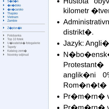
Hustota obyv
S�d�n
�v�dsko
kilometr �tv
�v�carsko
Thajsko
Vietnam
Administr
Zambie
Z�pisn�k
distrikt�.
Fotobanka
Top 10 fotek
Jazyk: Angli�
U�ivatelsk� fotogalerie
Tapety
Katalog zem�
N�bo�en
Novinky odjinud
Protestan
anglik�ni 0
Rom�n�t� k
Pr�m�rn� v�
Pr�m�rn� v�