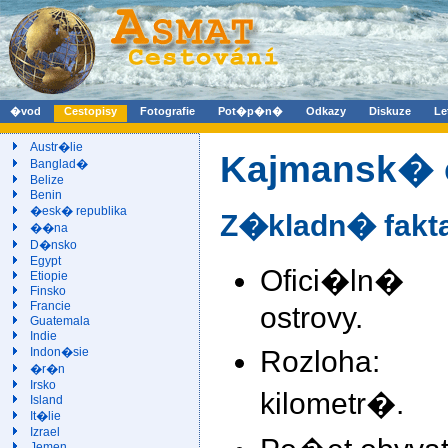
�vod
Cestopisy
Fotografie
Pot�p�n�
Odkazy
Diskuze
Le
Austr�lie
Kajmansk� 
Banglad�
Belize
Benin
�esk� republika
Z�kladn� fakt
��na
D�nsko
Egypt
Ofici�ln�
Etiopie
Finsko
Francie
ostrovy.
Guatemala
Indie
Rozloha:
Indon�sie
�r�n
Irsko
kilometr�.
Island
It�lie
Izrael
Jemen