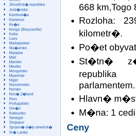
668 km,Togo 
Jihoafrick� republika
Jord�nsko
Kambod�a
Rozloha: 2
Kamerun
Ke�a
Kongo (Brazzaville)
kilometr�.
Kuba
Laos
Madagaskar
Po�et obyvate
Ma�arsko
Malajsie
Mali
St�tn� z�
Maroko
Mexiko
republika
Mongolsko
Myanmar
Niger
parlamentem.
Nizozemsko
Norsko
Nov� Z�land
Hlavn� m�sto
Peru
Portugalsko
Om�n
M�na: 1 cedi
Rakousko
Senegal
Singapur
Ceny
Spojen� st�ty americk�
Sr� Lanka