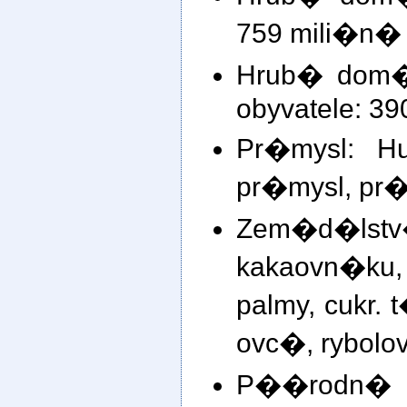
759 mili�n�
Hrub� dom�
obyvatele: 3
Pr�mysl: Hu
pr�mysl, pr�
Zem�d�ls
kakaovn�ku
palmy, cukr. t
ovc�, rybolov
P��rodn�