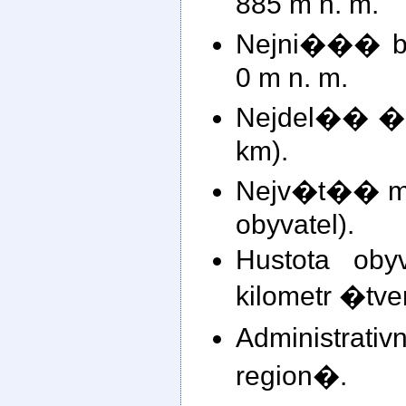
885 m n. m.
Nejni��� bo
0 m n. m.
Nejdel�� �e
km).
Nejv�t�� m�
obyvatel).
Hustota oby
kilometr �tv
Administr
region�.