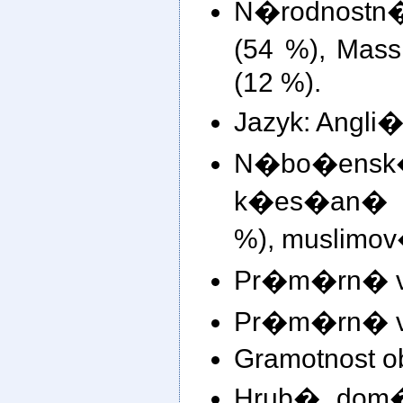
N�rodnost
(54 %), Mas
(12 %).
Jazyk: Angli�
N�bo�en
k�es�an� (
%), muslimov
Pr�m�rn� v�
Pr�m�rn� v�
Gramotnost o
Hrub� dom�