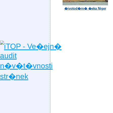
�ivotod�rn� �eka Niger