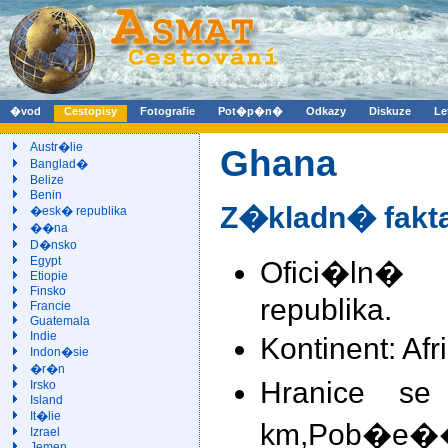
�vod
Cestopisy
Fotografie
Pot�p�n�
Odkazy
Diskuze
Le
Austr�lie
Ghana
Banglad�
Belize
Benin
Z�kladn� fakt
�esk� republika
��na
D�nsko
Egypt
Ofici�ln
Etiopie
Finsko
republika.
Francie
Guatemala
Indie
Kontinent: Afr
Indon�sie
�r�n
Hranice se
Irsko
Island
It�lie
km,Pob�e��
Izrael
Jemen