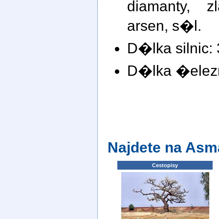
diamanty, z
arsen, s�l.
D�lka silnic:
D�lka �elezn
Najdete na Asm
Cestopisy