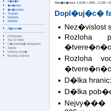
S�d�n
Aktu�ln� kurz: 1 EUR =
GHC, 1 CZK =
G
�v�dsko
�v�carsko
Dopl�uj�c� fa
Thajsko
Vietnam
Zambie
Nez�vislost 
Z�pisn�k
Rozloha 
Fotobanka
Top 10 fotek
U�ivatelsk� fotogalerie
�tvere�n�ch
Tapety
Katalog zem�
Rozloha v
Novinky odjinud
�tvere�n�ch
D�lka hranic:
D�lka pob�e
Nejvy��� bo