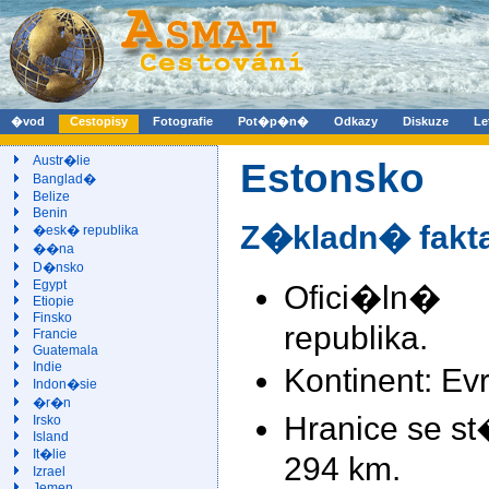
�vod
Cestopisy
Fotografie
Pot�p�n�
Odkazy
Diskuze
Le
Austr�lie
Estonsko
Banglad�
Belize
Benin
Z�kladn� fakt
�esk� republika
��na
D�nsko
Egypt
Ofici�ln�
Etiopie
Finsko
republika.
Francie
Guatemala
Indie
Kontinent: Ev
Indon�sie
�r�n
Hranice se st
Irsko
Island
It�lie
294 km.
Izrael
Jemen