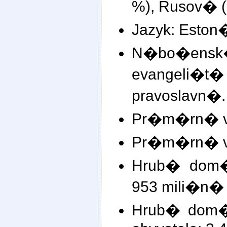
%), Rusov� (
Jazyk: Eston�
N�bo�en
evangeli�t
pravoslavn�.
Pr�m�rn� v�
Pr�m�rn� v�
Hrub� dom�
953 mili�n�
Hrub� dom�