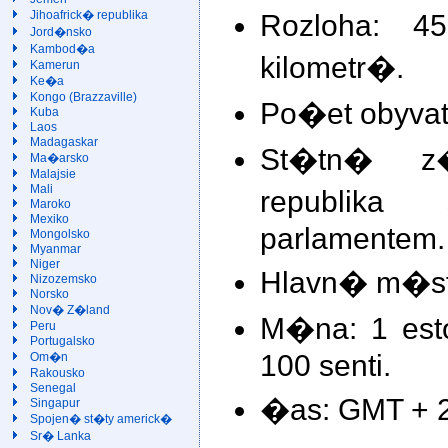
Rozloha: 
Jihoafrick� republika
Jord�nsko
Kambod�a
kilometr�.
Kamerun
Ke�a
Kongo (Brazzaville)
Po�et obyvate
Kuba
Laos
Madagaskar
St�tn� z�
Ma�arsko
Malajsie
Mali
republika
Maroko
Mexiko
parlamentem.
Mongolsko
Myanmar
Niger
Hlavn� m�sto
Nizozemsko
Norsko
Nov� Z�land
M�na: 1 est
Peru
Portugalsko
100 senti.
Om�n
Rakousko
Senegal
�as: GMT + 2 
Singapur
Spojen� st�ty americk�
Sr� Lanka