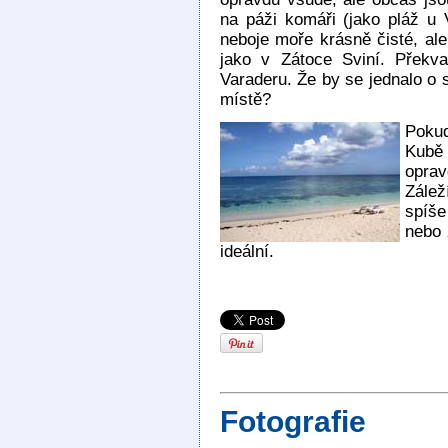
na páži komáři (jako pláž u 
neboje moře krásně čisté, ale 
jako v Zátoce Sviní. Překv
Varaderu. Že by se jednalo o s
místě?
Pokud
Kubě 
opra
Zálež
spíše
nebo 
ideální.
Fotografie