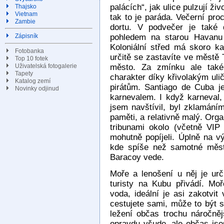
palácích“, jak ulice pulzují ži
Thajsko
Vietnam
tak to je paráda. Večerní pro
Zambie
dortu. V podvečer je také 
pohledem na starou Havanu
Zápisník
Koloniální střed má skoro k
Fotobanka
určitě se zastavíte ve městě 
Top 10 fotek
Uživatelská fotogalerie
město. Za zmínku ale také
Tapety
charakter díky křivolakým uli
Katalog zemí
pirátům. Santiago de Cuba 
Novinky odjinud
karnevalem. I když karneval,
jsem navštívil, byl zklamáním
paměti, a relativně malý. Org
tribunami okolo (včetně VIP
mohutně popíjeli. Úplně na v
kde spíše než samotné měst
Baracoy vede.
Moře a lenošení u něj je urči
turisty na Kubu přivádí. Mo
voda, ideální je asi zakotvi
cestujete sami, může to být 
ležení občas trochu náročněj
opravdu všude, ale občas js