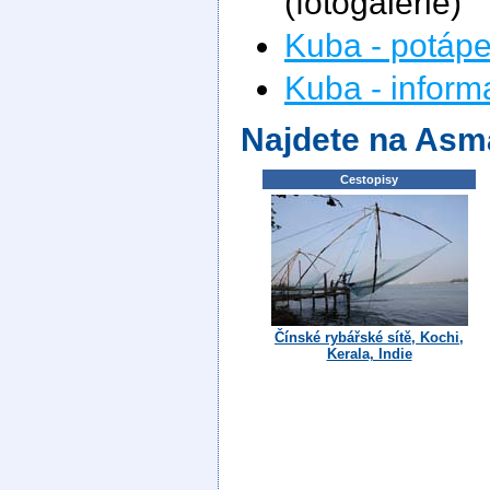
(fotogalerie)
Kuba - potápe
Kuba - inform
Najdete na Asm
Cestopisy
Čínské rybářské sítě, Kochi,
Kerala, Indie