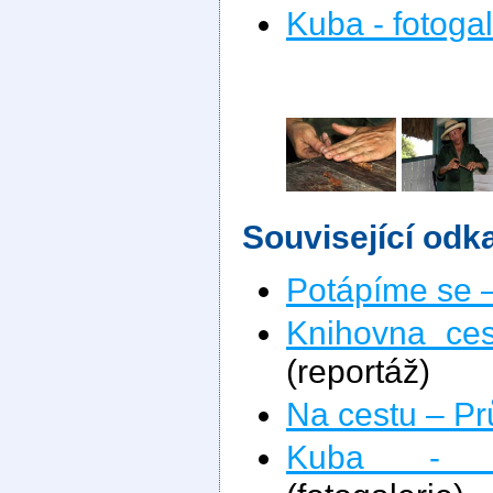
Kuba - fotogal
Související odk
Potápíme se 
Knihovna ces
(reportáž)
Na cestu – P
Kuba - po