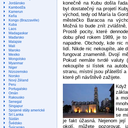
konečně na Kubu došla řada.
Jordánsko
Kambodža
byl dostatečný na projetí Ku
Kamerun
východ, tedy od María la Gor
Keňa
městečko Baracoa na výcho
Kongo (Brazzaville)
Kuba
Možná to bude znít zvláštně, 
Laos
Prostě pocity, které dennod
Madagaskar
dobu před rokem 1989, je to
Maďarsko
Malajsie
napadne. Obchody, kde nic ne
Mali
lidí. Nikde nic nekoupíte, ale
Maroko
fungovat znamenitě. Dvojí mě
Mexiko
Mongolsko
Pokud nemáte tvrdé valuty (
Myanmar
nekoupíte si lístek na autob
Niger
stranu, místní jsou přátelští
Nizozemsko
Norsko
které při návštěvě zažijete.
Nový Zéland
Peru
Když
Portugalsko
zákla
Omán
a moř
Rakousko
Senegal
mnoho
Singapur
Havan
Spojené státy americké
se mů
Srí Lanka
Súdán
je fakt úžasná. Nejenom její 
Švédsko
okolí, můžete pozorovat, j
Švýcarsko