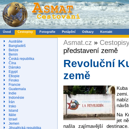
Úvod
Cestopisy
Fotografie
Potápění
Odkazy
Kontakt
Asmat.cz
»
Cestopis
Austrálie
Bangladéš
představení země
Belize
Benin
Česká republika
Revoluční Ku
Čína
Dánsko
Egypt
země
Etiopie
Finsko
Francie
Kuba 
Guatemala
zemi
Indie
Indonésie
nabí
Írán
návšt
Irsko
Island
Na Ku
Itálie
Izrael
jet n
Jemen
našla zajímavější destinace
Jihoafrická republika