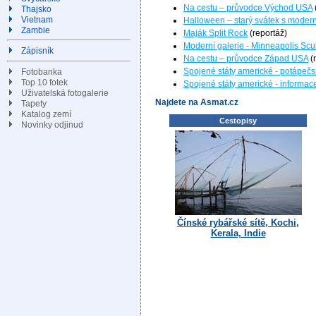
Na cestu – průvodce Východ USA
Thajsko
Vietnam
Halloween – starý svátek s moderní
Zambie
Maják Split Rock
(reportáž)
Moderní galerie - Minneapolis Scu
Zápisník
Na cestu – průvodce Západ USA
(
Spojené státy americké - potápečs
Fotobanka
Top 10 fotek
Spojené státy americké - informac
Uživatelská fotogalerie
Najdete na Asmat.cz
Tapety
Katalog zemí
Cestopisy
Novinky odjinud
Čínské rybářské sítě, Kochi,
Kerala, Indie