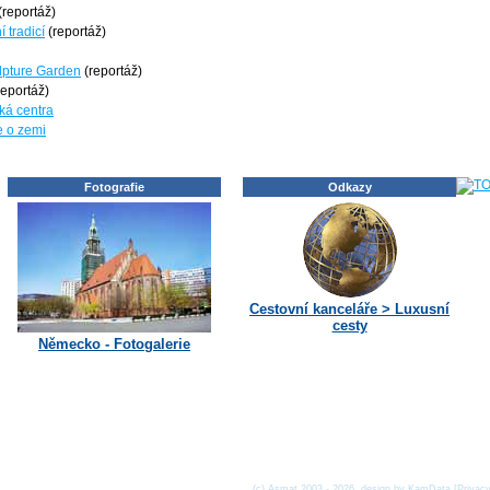
(reportáž)
 tradicí
(reportáž)
lpture Garden
(reportáž)
reportáž)
ká centra
e o zemi
Fotografie
Odkazy
Cestovní kanceláře > Luxusní
cesty
Německo - Fotogalerie
(c) Asmat 2003 - 2026, design by
KamData
[
Privac