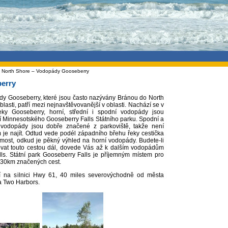
 North Shore – Vodopády Gooseberry
erry
y Gooseberry, které jsou často nazývány Bránou do North
lasti, patří mezi nejnavštěvovanější v oblasti. Nachází se v
eky Gooseberry, horní, střední i spodní vodopády jsou
í Minnesotského Gooseberry Falls Státního parku. Spodní a
 vodopády jsou dobře značené z parkoviště, takže není
 je najít. Odtud vede podél západního břehu řeky cestička
most, odkud je pěkný výhled na horní vodopády. Budete-li
vat touto cestou dál, dovede Vás až k dalším vodopádům
alls. Státní park Gooseberry Falls je příjemným místem pro
es 30km značených cest.
í na silnici Hwy 61, 40 miles severovýchodně od města
a Two Harbors.