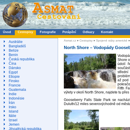
Úvod
Cestopisy
Fotografie
Potápění
Odkazy
Kontakt
Asmat.cz
»
Cestopisy
»
Spojené státy americké
»
Austrálie
Bangladéš
North Shore – Vodopády Gooseb
Belize
Benin
Vodopád
Česká republika
Shore ob
Čína
údolí ř
součást
Dánsko
střední
Egypt
problém
Etiopie
až pod 
Finsko
pokračo
Francie
Fifth F
Guatemala
výlety v okolí North Shore, najdete tu př
Indie
Indonésie
Gooseberry Falls State Park se nacház
Írán
Duluth/12 miles severovýchodně od měst
Irsko
Island
Itálie
Izrael
Jemen
Jihoafrická republika