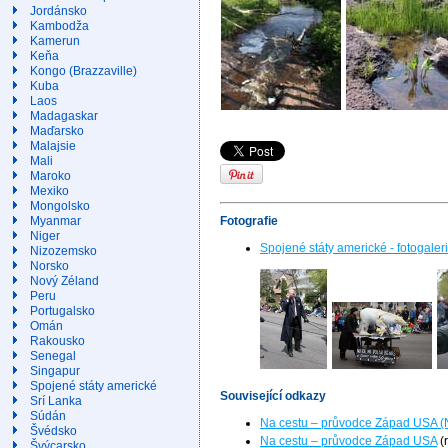
Jordánsko
Kambodža
Kamerun
Keňa
Kongo (Brazzaville)
Kuba
Laos
Madagaskar
Maďarsko
Malajsie
Mali
Maroko
Mexiko
Mongolsko
Myanmar
Fotografie
Niger
Spojené státy americké - fotogaler
Nizozemsko
Norsko
Nový Zéland
Peru
Portugalsko
Omán
Rakousko
Senegal
Singapur
Spojené státy americké
Související odkazy
Srí Lanka
Súdán
Na cestu – průvodce Západ USA (
Švédsko
Na cestu – průvodce Západ USA
(
Švýcarsko