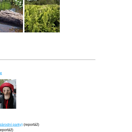
ie
Národní parky)
(reportáž)
reportáž)