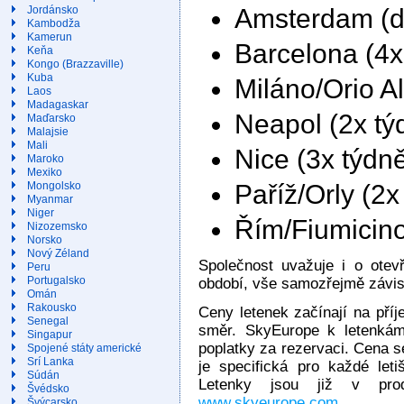
Amsterdam (
Jordánsko
Kambodža
Kamerun
Barcelona (4x
Keňa
Kongo (Brazzaville)
Kuba
Miláno/Orio A
Laos
Madagaskar
Neapol (2x tý
Maďarsko
Malajsie
Mali
Nice (3x týdn
Maroko
Mexiko
Paříž/Orly (2
Mongolsko
Myanmar
Niger
Řím/Fiumicin
Nizozemsko
Norsko
Nový Zéland
Společnost uvažuje i o otevř
Peru
Portugalsko
období, vše samozřejmě závisí
Omán
Rakousko
Ceny letenek začínají na příj
Senegal
směr. SkyEurope k letenkám 
Singapur
poplatky za rezervaci. Cena se
Spojené státy americké
Srí Lanka
je specifická pro každé let
Súdán
Letenky jsou již v prod
Švédsko
www.skyeurope.com
.
Švýcarsko