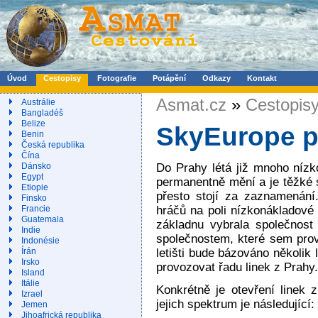
Úvod
Cestopisy
Fotografie
Potápění
Odkazy
Kontakt
Asmat.cz
»
Cestopis
Austrálie
Bangladéš
Belize
SkyEurope p
Benin
Česká republika
Čína
Do Prahy létá již mnoho nízk
Dánsko
Egypt
permanentně mění a je těžké s
Etiopie
přesto stojí za zaznamenání
Finsko
hráčů na poli nízkonákladové 
Francie
Guatemala
základnu vybrala společnost 
Indie
společnostem, které sem prov
Indonésie
letišti bude bázováno několik
Írán
Irsko
provozovat řadu linek z Prahy.
Island
Itálie
Konkrétně je otevření linek
Izrael
jejich spektrum je následující:
Jemen
Jihoafrická republika