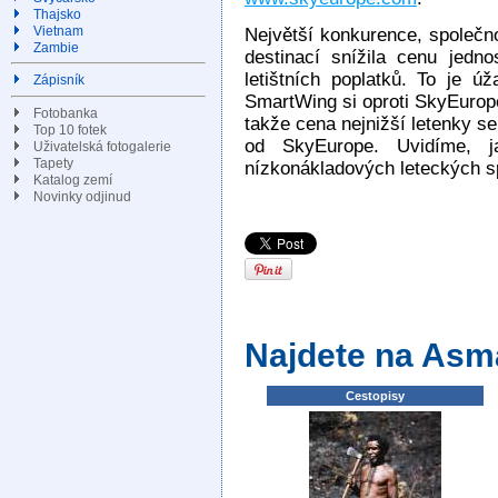
Thajsko
Vietnam
Největší konkurence, společ
Zambie
destinací snížila cenu jed
letištních poplatků. To je ú
Zápisník
SmartWing si oproti SkyEurope 
Fotobanka
takže cena nejnižší letenky se
Top 10 fotek
od SkyEurope. Uvidíme, j
Uživatelská fotogalerie
Tapety
nízkonákladových leteckých sp
Katalog zemí
Novinky odjinud
Najdete na Asm
Cestopisy