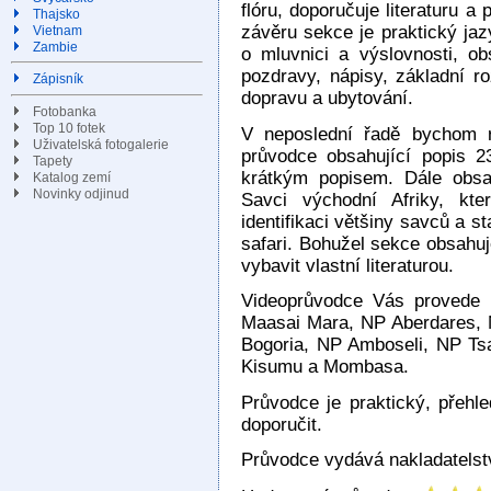
flóru, doporučuje literaturu a 
Thajsko
závěru sekce je praktický ja
Vietnam
Zambie
o mluvnici a výslovnosti, ob
pozdravy, nápisy, základní ro
Zápisník
dopravu a ubytování.
Fotobanka
Top 10 fotek
V neposlední řadě bychom r
Uživatelská fotogalerie
průvodce obsahující popis 
Tapety
krátkým popisem. Dále obsa
Katalog zemí
Novinky odjinud
Savci východní Afriky, kte
identifikaci většiny savců a 
safari. Bohužel sekce obsahuj
vybavit vlastní literaturou.
Videoprůvodce Vás provede 
Maasai Mara, NP Aberdares, 
Bogoria, NP Amboseli, NP Ts
Kisumu a Mombasa.
Průvodce je praktický, přeh
doporučit.
Průvodce vydává nakladatelst