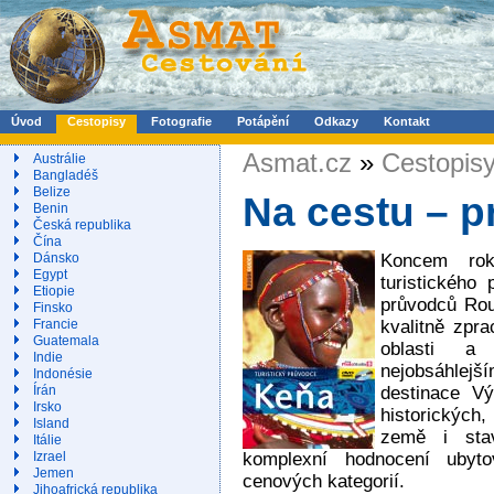
Úvod
Cestopisy
Fotografie
Potápění
Odkazy
Kontakt
Asmat.cz
»
Cestopis
Austrálie
Bangladéš
Belize
Na cestu – 
Benin
Česká republika
Čína
Koncem rok
Dánsko
Egypt
turistického
Etiopie
průvodců Rou
Finsko
kvalitně zpr
Francie
Guatemala
oblasti a
Indie
nejobsáhlejší
Indonésie
destinace Vý
Írán
Irsko
historických,
Island
země i stav
Itálie
komplexní hodnocení ubyto
Izrael
Jemen
cenových kategorií.
Jihoafrická republika