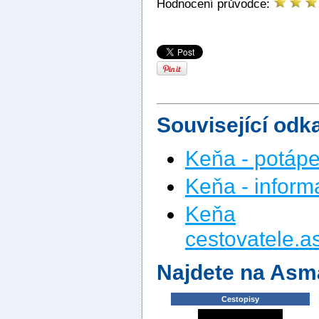
Hodnocení průvodce:
Související odk
Keňa - potápe
Keňa - inform
Keňa
na
cestovatele.a
Najdete na Asm
Cestopisy