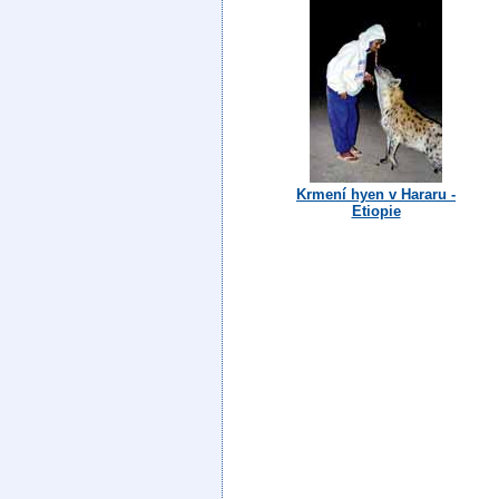
Krmení hyen v Hararu -
Etiopie