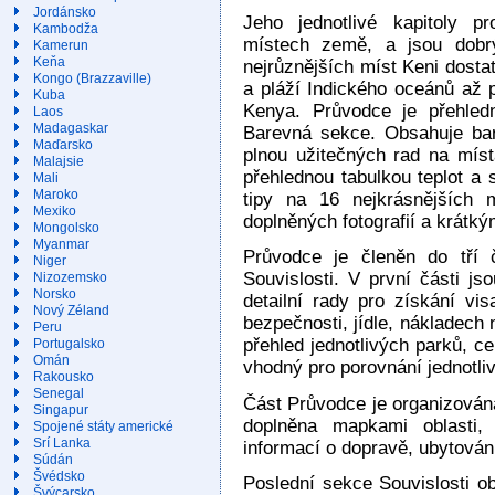
Jordánsko
Jeho jednotlivé kapitoly p
Kambodža
místech země, a jsou dobr
Kamerun
Keňa
nejrůznějších míst Keni dosta
Kongo (Brazzaville)
a pláží Indického oceánů až 
Kuba
Kenya. Průvodce je přehledn
Laos
Madagaskar
Barevná sekce. Obsahuje ba
Maďarsko
plnou užitečných rad na míst
Malajsie
přehlednou tabulkou teplot a 
Mali
Maroko
tipy na 16 nejkrásnějších m
Mexiko
doplněných fotografií a krátk
Mongolsko
Myanmar
Průvodce je členěn do tří 
Niger
Souvislosti. V první části j
Nizozemsko
Norsko
detailní rady pro získání vis
Nový Zéland
bezpečnosti, jídle, nákladech 
Peru
přehled jednotlivých parků, c
Portugalsko
Omán
vhodný pro porovnání jednotli
Rakousko
Senegal
Část Průvodce je organizována 
Singapur
doplněna mapkami oblasti,
Spojené státy americké
Srí Lanka
informací o dopravě, ubytování,
Súdán
Švédsko
Poslední sekce Souvislosti ob
Švýcarsko