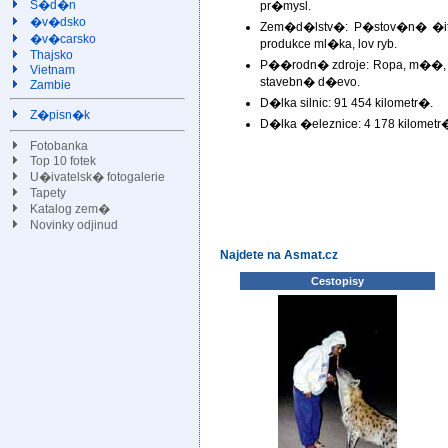
S�d�n
pr�mysl.
�v�dsko
Zem�d�lstv�: P�stov�n� �ita,
�v�carsko
produkce ml�ka, lov ryb.
Thajsko
P��rodn� zdroje: Ropa, m��, zemn
Vietnam
stavebn� d�evo.
Zambie
D�lka silnic: 91 454 kilometr�.
Z�pisn�k
D�lka �eleznice: 4 178 kilometr
Fotobanka
Top 10 fotek
U�ivatelsk� fotogalerie
Tapety
Katalog zem�
Novinky odjinud
Najdete na Asmat.cz
Cestopisy