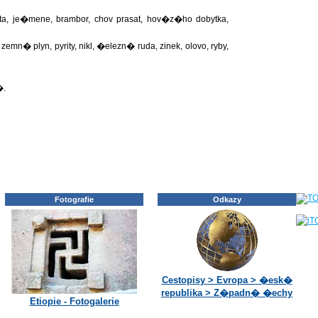
 je�mene, brambor, chov prasat, hov�z�ho dobytka,
� plyn, pyrity, nikl, �elezn� ruda, zinek, olovo, ryby,
�.
Fotografie
Odkazy
Cestopisy > Evropa > �esk�
republika > Z�padn� �echy
Etiopie - Fotogalerie