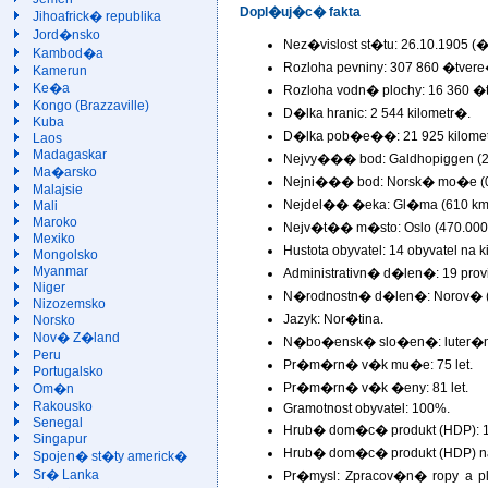
Dopl�uj�c� fakta
Jihoafrick� republika
Jord�nsko
Nez�vislost st�tu: 26.10.1905 (
Kambod�a
Rozloha pevniny: 307 860 �tver
Kamerun
Ke�a
Rozloha vodn� plochy: 16 360 �
Kongo (Brazzaville)
D�lka hranic: 2 544 kilometr�.
Kuba
D�lka pob�e��: 21 925 kilome
Laos
Madagaskar
Nejvy��� bod: Galdhopiggen (2
Ma�arsko
Nejni��� bod: Norsk� mo�e (0
Malajsie
Nejdel�� �eka: Gl�ma (610 km
Mali
Maroko
Nejv�t�� m�sto: Oslo (470.000 
Mexiko
Hustota obyvatel: 14 obyvatel na
Mongolsko
Myanmar
Administrativn� d�len�: 19 pro
Niger
N�rodnostn� d�len�: Norov� (
Nizozemsko
Jazyk: Nor�tina.
Norsko
Nov� Z�land
N�bo�ensk� slo�en�: luter�ni
Peru
Pr�m�rn� v�k mu�e: 75 let.
Portugalsko
Pr�m�rn� v�k �eny: 81 let.
Om�n
Rakousko
Gramotnost obyvatel: 100%.
Senegal
Hrub� dom�c� produkt (HDP): 
Singapur
Hrub� dom�c� produkt (HDP) na
Spojen� st�ty americk�
Sr� Lanka
Pr�mysl: Zpracov�n� ropy a pl