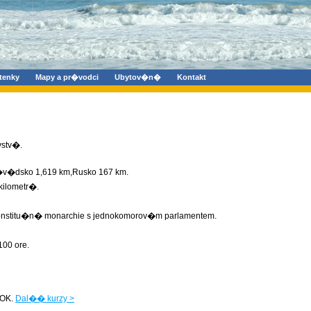
tenky
Mapy a pr�vodci
Ubytov�n�
Kontakt
vstv�.
,�v�dsko 1,619 km,Rusko 167 km.
ilometr�.
nstitu�n� monarchie s jednokomorov�m parlamentem.
00 ore.
OK.
Dal�� kurzy >