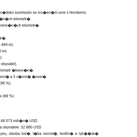
�v�dsko souhlasilo se zru�en�m unie s Norskem).
e�n�ch kilometr�.
tvere�n�ch kilometr�.
tr�.
.469 m).
 m).
).
obyvatel).
 kilometr �tvere�n�.
vinci� a 3 z�visl� �zem�.
96 %).
 (88 %).
148 073 mili�n� USD.
 obyvatele: 32 880 USD.
ynu, stavba lod�, t�ba nerost�, textiln� a ryb��sk�