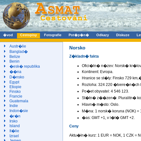
�vod
Cestopisy
Fotografie
Pot�p�n�
Odkazy
Diskuze
Le
Austr�lie
Norsko
Banglad�
Z�kladn� fakta
Belize
Benin
Ofici�ln� n�zev: Norsk� kr�lo
�esk� republika
Kontinent: Evropa.
��na
D�nsko
Hranice se st�ty: Finsko 729 km
Egypt
Rozloha: 324 220 �tvere�n�ch k
Etiopie
Po�et obyvatel: 4 546 123.
Finsko
Francie
St�tn� z��zen�: Pluralitn� ko
Guatemala
Hlavn� m�sto: Oslo.
Indie
Indon�sie
M�na: 1 norsk� koruna (NOK) = 1
�r�n
�as: GMT +1, v l�t� GMT +2.
Irsko
Island
Ceny
It�lie
Aktu�ln� kurz: 1 EUR =
NOK, 1 CZK =
N
Izrael
Jemen