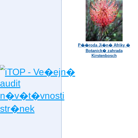
P��roda Ji�n� Afriky �
Botanick� zahrada
Kirstenbosch