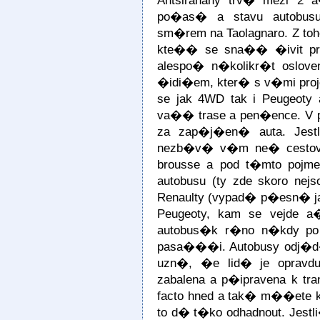
Antsiranany trv� mezi 2 
po�as� a stavu autobusu
sm�rem na Taolagnaro. Z to
kte�� se sna�� �ivit pro
alespo� n�kolikr�t osloven
�idi�em, kter� s v�mi pro
se jak 4WD tak i Peugeoty
va�� trase a pen�ence. V 
za zap�j�en� auta. Jest
nezb�v� v�m ne� cestovat
brousse a pod t�mto po
autobusu (ty zde skoro nej
Renaulty (vypad� p�esn� j
Peugeoty, kam se vejde a
autobus�k r�no n�kdy po
pasa���i. Autobusy odj�d�
uzn�, �e lid� je opravd
zabalena a p�ipravena k t
facto hned a tak� m��ete k
to d� t�ko odhadnout. Jestl