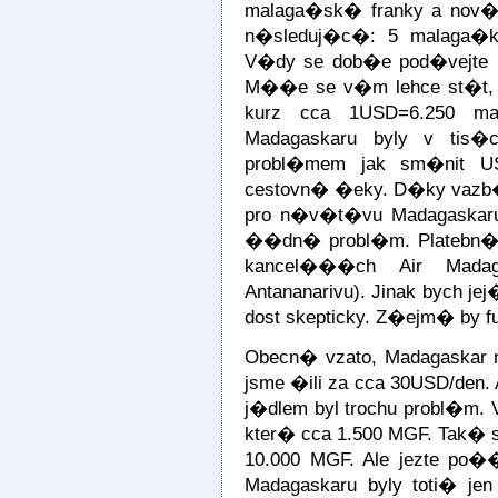
malaga�sk� franky a nov�
n�sleduj�c�: 5 malaga�k
V�dy se dob�e pod�vejte 
M��e se v�m lehce st�t, �
kurz cca 1USD=6.250 m
Madagaskaru byly v tis�
probl�mem jak sm�nit USD
cestovn� �eky. D�ky vazb�
pro n�v�t�vu Madagaskar
��dn� probl�m. Platebn� 
kancel���ch Air Madag
Antananarivu). Jinak bych 
dost skepticky. Z�ejm� by f
Obecn� vzato, Madagaskar
jsme �ili za cca 30USD/den. 
j�dlem byl trochu probl�m. 
kter� cca 1.500 MGF. Tak� s
10.000 MGF. Ale jezte po�
Madagaskaru byly toti� jen