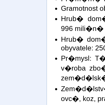
Gramotnost o
Hrub� dom�
996 mili�n�
Hrub� dom�
obyvatele: 2
Pr�mysl: T
v�roba zbo
zem�d�lsk�
Zem�d�lstv�:
ovc�, koz, pr