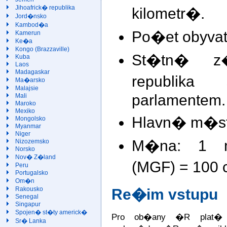
Jihoafrick� republika
kilometr�.
Jord�nsko
Kambod�a
Po�et obyvate
Kamerun
Ke�a
Kongo (Brazzaville)
St�tn� z�
Kuba
Laos
Madagaskar
republika
Ma�arsko
Malajsie
parlamentem.
Mali
Maroko
Mexiko
Hlavn� m�sto
Mongolsko
Myanmar
Niger
M�na: 1 m
Nizozemsko
Norsko
Nov� Z�land
(MGF) = 100 
Peru
Portugalsko
Om�n
Rakousko
Re�im vstupu
Senegal
Singapur
Spojen� st�ty americk�
Pro ob�any �R plat� v
Sr� Lanka