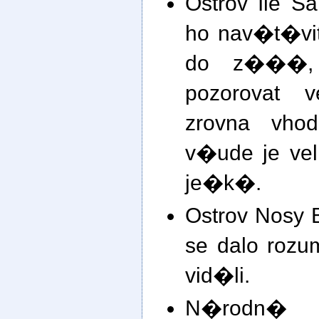
Ostrov Ile S
ho nav�t�vi
do z���,
pozorovat v
zrovna vh
v�ude je v
je�k�.
Ostrov Nosy 
se dalo rozu
vid�li.
N�rodn� 