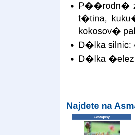
P��rodn� z
t�tina, kuku
kokosov� pa
D�lka silnic:
D�lka �elezn
Najdete na Asm
Cestopisy