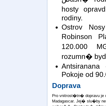
hosty oprav
rodiny.
Ostrov Nos
Robinson Pl
120.000 M
rozumn� byd
Antsiranana 
Pokoje od 90
Doprava
Pro vnitrost�tn� dopravu j
Madagascar. Jej� slu�by n