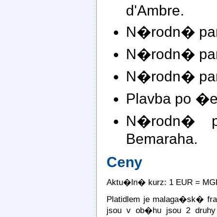
d'Ambre.
N�rodn� park
N�rodn� park 
N�rodn� par
Plavba po �ec
N�rodn� p
Bemaraha.
Ceny
Aktu�ln� kurz: 1 EUR =
MGF
Platidlem je malaga�sk� f
jsou v ob�hu jsou 2 druhy