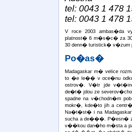
tel: 0043 1 478 
tel: 0043 1 478 
V roce 2003 ambas�da vy
platnost� 6 m�s�c� za 30
30 denn� turistick� v�zum 
Po�as�
Madagaskar m� velice rozma
to �e le�� v oce�nu odkud
ostrov�. V�tr jde v�t�i
de�t� jdou ze severov�ch
spadne na v�chodn�m pob�
mokr�, kde�to jih a centr
Na�t�st� i na Madagaskar
sucha a de���. P�esn� za
v��kou dan�ho m�sta a p