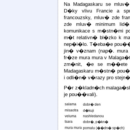
Na Madagaskaru se mluv� 
D�ky vlivu Francie a s
francouzsky, mluv� zde fra
zde mluv� minimum lid�. 
komunikace s m�stn�mi p
m�t relativn� bl�zko k ma
nep�i�lo. T�eba�e pou��va
jin� v�znam (nap�. mura 
fr�ze mura mura v Malaga�
zm�nit, �e se m��ete 
Madagaskaru m�stn� pou��v
i odli�n� v�razy pro stejn�
P�r z�kladn�ch malaga�sk�
je pou��vali).
salama
dobr� den
misaotra
d�kuji
veluma
nashledanou
tsara
dobr�, p�kn�
mura mura
pomalu (��dn� sp�ch)