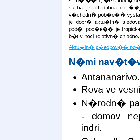
se d� ��ct, �e obdob� de
sucha je od dubna do ��j
v�chodn� pob�e�� vystav
je dobr� aktu�ln� sled
pod�l pob�e�� je tropick
b�t v noci relativn� chladno.
Aktu�ln� p�edpov�� po
N�mi nav�t�v
Antananarivo.
Rova ve vesn
N�rodn� par
- domov nej
indri.