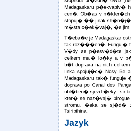
stopnout pr�zdn� 4WD (ne
Madagaskaru p�ekvapiv� 
cen�. Ob�as v n�kter�ch 
stopuj� �� jinak sh�n�j�
m�sta o�ek�vaj�, �e jim za
T�eba�e je Madagaskar ostr
tak roz���en�. Funguj� fery
V�dy se p�esv�d�te jak�
celkem mal� lo�ky a v
b�t doprava na nich celke
linka spojuj�c� Nosy Be 
Madagaskaru tak� funguje
doprava po Canal des Panga
obl�ben� sjezd �eky Tsirib
kter� se naz�vaj� pirogue
stromu. �eka se sj�d� z
Tsiribihina.
Jazyk