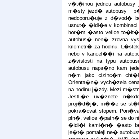
v�t�inou jednou autobusy
m�sty jezd� autobusy i b
nedoporu�uje z d�vod� b
usnut� �idi�e v kombinaci 
hor�m �asto velice to�it
autobus� nen� zrovna vys
kilometr� za hodinu. L�st
nebo v kancel��i na autob
z�vislosti na typu autob
autobusu naps�no kam jede
n�m jako cizinc�m cht�
Orienta�n� vych�zela cena
na hodinu j�zdy. Mezi m�s
Jestli�e uv�znete n�k
proj�d�j�, m��e se st�t,
pokra�ovat stopem. Pon�v
pln�, velice �patn� se do ni
�idi�i kami�n� �asto be
je�t� pomaleji ne� autobus