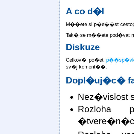
A co d�l
M��ete si p�e��st cestop
Tak� se m��ete pod�vat na 
Diskuze
Celkov� po�et
p��sp�v
sv�j koment��.
Dopl�uj�c� fa
Nez�vislost 
Rozloha 
�tvere�n�ch