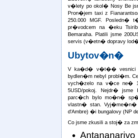
v�lety po okol� Nosy Be js
Pron�jem taxi z Fianarant
250.000 MGF. Posledn� t
pr�vodcem na �eku Tsiri
Bemaraha. Platili jsme 200
servis (v�etn� dopravy lod�
Ubytov�n�
V ka�d� v�t�� vesnici s
bydlen�m nebyl probl�m. 
vych�zelo na v�ce ne� 10U
5USD/pokoj. Nejdr� jsme 
parc�ch bylo mo�n� sp�t
vlastn� stan. Vyj�me�n� 
d'Ambre) �i bungalovy (NP de
Co jsme zkusili a stoj� za 
Antananarivo