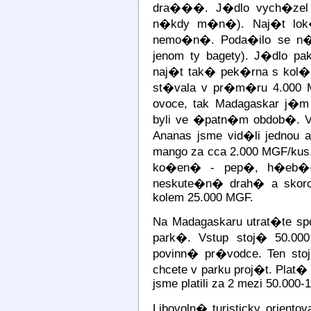
dra���. J�dlo vych�zel 
n�kdy m�n�). Naj�t lok�
nemo�n�. Poda�ilo se n�m
jenom ty bagety). J�dlo pa
naj�t tak� pek�rna s kol�
st�vala v pr�m�ru 4.000 M
ovoce, tak Madagaskar j�
byli ve �patn�m obdob�. 
Ananas jsme vid�li jednou 
mango za cca 2.000 MGF/kus.
ko�en� - pep�, h�eb��e
neskute�n� drah� a skor
kolem 25.000 MGF.
Na Madagaskaru utrat�te 
park�. Vstup stoj� 50.00
povinn� pr�vodce. Ten stoj
chcete v parku proj�t. Plat� 
jsme platili za 2 mezi 50.000
Libovoln� turisticky orien