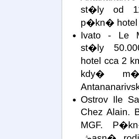
st�ly od 1
p�kn� hotel 
Ivato - Le 
st�ly 50.
hotel cca 2 
kdy� m�
Antananarivs
Ostrov Ile S
Chez Alain. 
MGF. P�kn
ڞasn� rodina, kter� se o sv�