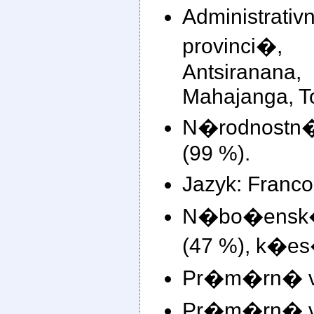
Administr
provinci�
Antsirana
Mahajanga, To
N�rodnost
(99 %).
Jazyk: Franc
N�bo�ensk�
(47 %), k�e
Pr�m�rn� v�
Pr�m�rn� v�