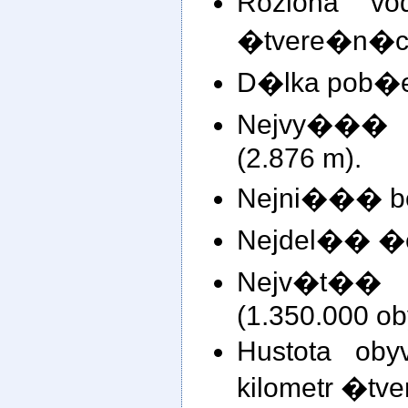
Rozloha v
�tvere�n�ch
D�lka pob�e
Nejvy��� 
(2.876 m).
Nejni��� bo
Nejdel�� �e
Nejv�t�� m
(1.350.000 ob
Hustota oby
kilometr �tv