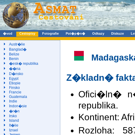
�vod
Cestopisy
Fotografie
Pot�p�n�
Odkazy
Diskuze
Le
Austr�lie
Banglad�
Belize
Madagask
Benin
�esk� republika
��na
D�nsko
Z�kladn� fakt
Egypt
Etiopie
Finsko
Ofici�ln� n
Francie
Guatemala
Indie
republika.
Indon�sie
�r�n
Kontinent: Afr
Irsko
Island
It�lie
Rozloha: 5
Izrael
Jemen