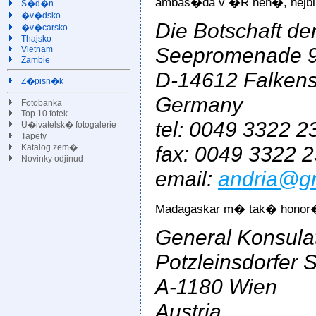
ambas�da v �R nen�, nejb
S�d�n
�v�dsko
Die Botschaft d
�v�carsko
Thajsko
Seepromenade 
Vietnam
Zambie
D-14612 Falken
Z�pisn�k
Germany
Fotobanka
Top 10 fotek
tel: 0049 3322 2
U�ivatelsk� fotogalerie
Tapety
fax: 0049 3322 
Katalog zem�
Novinky odjinud
email:
andria@g
Madagaskar m� tak� honor�
General Konsula
Potzleinsdorfer S
A-1180 Wien
Austria