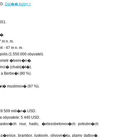
YD.
Dal�� kurzy >
651.
r�.
 m n. m.
 - 47 m n. m.
lis (1.550.000 obyvatel).
kilometr �tvere�n�.
inci� (chabij�t�).
 Berbe�i (80 %).
t� muslimov� (97 %).
28 509 mili�n� USD.
obyvatele: 5 440 USD.
lastov�ch rour, hadic, �elezobetonov�ch potrubn�ch
enice, brambor, luskovin, olivovn�ku, plamy datlov�,