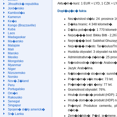
Aktu�ln� kurz: 1 EUR =
LYD, 1 CZK =
L
Jihoafrick� republika
Jord�nsko
Dopl�uj�c� fakta
Kambod�a
Kamerun
Nez�vislost st�tu: 24. prosince 1
Ke�a
D�lka hranic: 4 348 kilometr�.
Kongo (Brazzaville)
Kuba
D�lka pob�e��: 1 770 kilomet
Laos
Nejvy��� bod: Bikku Bitti - 2,267
Madagaskar
Nejni��� bod: Sabkhat Ghuzayyil
Ma�arsko
Malajsie
Nejv�t�� m�sto: Tar�bulus/Tripo
Mali
Hustota obyvatel: 3 obyvatel na 
Maroko
Administrativn� d�len�: 25 prov
Mexiko
Mongolsko
N�rodnostn� d�len�: Arabov� a
Myanmar
Jazyk: Arab�tina.
Niger
Nizozemsko
N�bo�ensk� slo�en�: sunnit�
Norsko
Pr�m�rn� v�k mu�e: 73 let.
Nov� Z�land
Pr�m�rn� v�k �eny: 77 let.
Peru
Portugalsko
Gramotnost obyvatel: 76%.
Om�n
Hrub� dom�c� produkt (HDP): 
Rakousko
Hrub� dom�c� produkt (HDP) na 
Senegal
Singapur
Pr�mysl: Produkce cementu, p
Spojen� st�ty americk�
d�lc�.
Sr� Lanka
Zem�d�lstv�: P�st. je�mene, p�