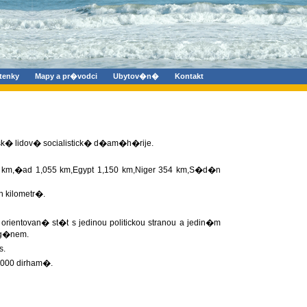
tenky
Mapy a pr�vodci
Ubytov�n�
Kontakt
sk� lidov� socialistick� d�am�h�rije.
2 km,�ad 1,055 km,Egypt 1,150 km,Niger 354 km,S�d�n
 kilometr�.
rientovan� st�t s jedinou politickou stranou a jedin�m
rg�nem.
s.
1000 dirham�.