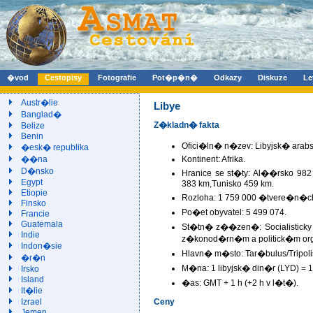
�vod
Cestopisy
Fotografie
Pot�p�n�
Odkazy
Diskuze
Le
Austr�lie
Libye
Banglad�
Z�kladn� fakta
Belize
Benin
Ofici�ln� n�zev: Libyjsk� arab
�esk� republika
Kontinent: Afrika.
��na
D�nsko
Hranice se st�ty: Al��rsko 98
Egypt
383 km,Tunisko 459 km.
Etiopie
Rozloha: 1 759 000 �tvere�n�ch
Finsko
Po�et obyvatel: 5 499 074.
Francie
Guatemala
St�tn� z��zen�: Socialisticky o
Indie
z�konod�rn�m a politick�m o
Indon�sie
Hlavn� m�sto: Tar�bulus/Tripoli
�r�n
M�na: 1 libyjsk� din�r (LYD) = 
Irsko
Island
�as: GMT + 1 h (+2 h v l�t�).
It�lie
Izrael
Ceny
Jemen