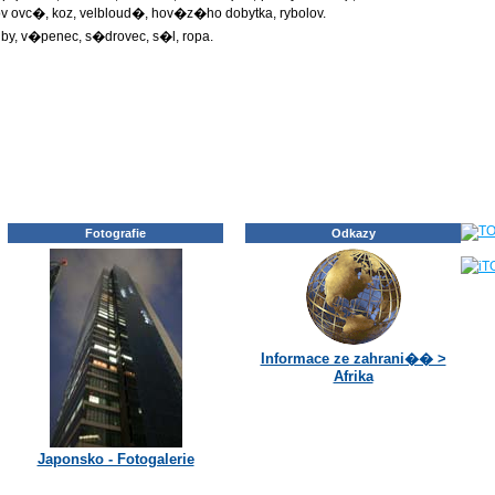
ov ovc�, koz, velbloud�, hov�z�ho dobytka, rybolov.
, v�penec, s�drovec, s�l, ropa.
Fotografie
Odkazy
Informace ze zahrani�� >
Afrika
Japonsko - Fotogalerie