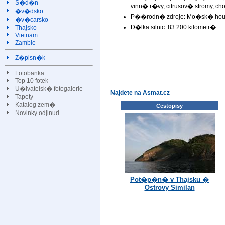
S�d�n
vinn� r�vy, citrusov� stromy, ch
�v�dsko
P��rodn� zdroje: Mo�sk� houby
�v�carsko
D�lka silnic: 83 200 kilometr�.
Thajsko
Vietnam
Zambie
Z�pisn�k
Fotobanka
Top 10 fotek
U�ivatelsk� fotogalerie
Najdete na Asmat.cz
Tapety
Katalog zem�
Cestopisy
Novinky odjinud
Pot�p�n� v Thajsku �
Ostrovy Similan