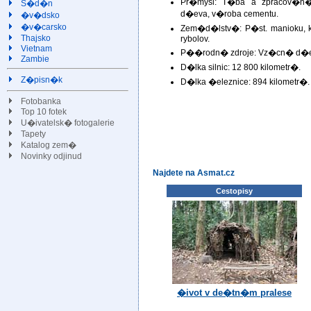
Pr�mysl: T�ba a zpracov�n� 
S�d�n
d�eva, v�roba cementu.
�v�dsko
�v�carsko
Zem�d�lstv�: P�st. manioku, ku
Thajsko
rybolov.
Vietnam
P��rodn� zdroje: Vz�cn� d�eva,
Zambie
D�lka silnic: 12 800 kilometr�.
Z�pisn�k
D�lka �eleznice: 894 kilometr�.
Fotobanka
Top 10 fotek
U�ivatelsk� fotogalerie
Tapety
Katalog zem�
Novinky odjinud
Najdete na Asmat.cz
Cestopisy
�ivot v de�tn�m pralese