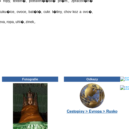
ropy, textiln�, potravin��sk� pr�m., zpracov�n�
ku�ice, ovoce, bat�t�, cukr. t�tiny, chov koz a ovc�,
 ropa, uhl�, zinek,.
Fotografie
Odkazy
Cestopisy > Evropa > Rusko