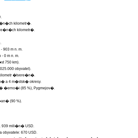
.
e�n�ch kilometr�.
ere�n�ch kilometr�.
.
 903 m n. m.
- 0 m n. m.
st 750 km).
025.000 obyvatel).
a kilometr �tvere�n�.
on� a 4 m�stsk� okresy.
 �erno�i (85 %), Pygmejov�.
n� (90 %).
1 939 mili�n� USD.
 obyvatele: 670 USD.