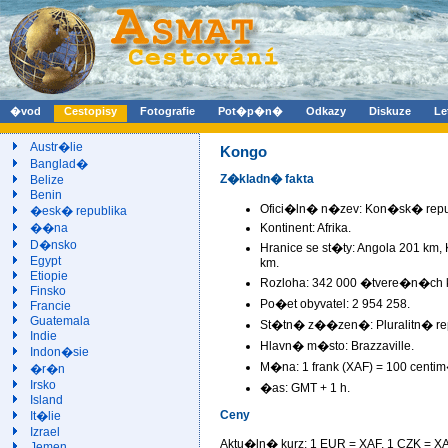
�vod
Cestopisy
Fotografie
Pot�p�n�
Odkazy
Diskuze
Le
Austr�lie
Kongo
Banglad�
Z�kladn� fakta
Belize
Benin
Ofici�ln� n�zev: Kon�sk� repu
�esk� republika
Kontinent: Afrika.
��na
D�nsko
Hranice se st�ty: Angola 201 km,
Egypt
km.
Etiopie
Rozloha: 342 000 �tvere�n�ch k
Finsko
Po�et obyvatel: 2 954 258.
Francie
Guatemala
St�tn� z��zen�: Pluralitn� re
Indie
Hlavn� m�sto: Brazzaville.
Indon�sie
M�na: 1 frank (XAF) = 100 centi
�r�n
Irsko
�as: GMT + 1 h.
Island
Ceny
It�lie
Izrael
Aktu�ln� kurz: 1 EUR =
XAF, 1 CZK =
XA
Jemen