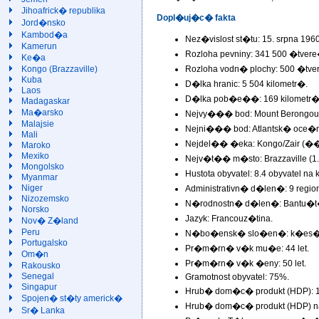
Jihoafrick� republika
Dopl�uj�c� fakta
Jord�nsko
Kambod�a
Nez�vislost st�tu: 15. srpna 1960
Kamerun
Rozloha pevniny: 341 500 �tver
Ke�a
Rozloha vodn� plochy: 500 �tv
Kongo (Brazzaville)
Kuba
D�lka hranic: 5 504 kilometr�.
Laos
D�lka pob�e��: 169 kilometr�
Madagaskar
Ma�arsko
Nejvy��� bod: Mount Berongou -
Malajsie
Nejni��� bod: Atlantsk� oce�n 
Mali
Nejdel�� �eka: Kongo/Zair (��
Maroko
Mexiko
Nejv�t�� m�sto: Brazzaville (1.
Mongolsko
Hustota obyvatel: 8.4 obyvatel n
Myanmar
Niger
Administrativn� d�len�: 9 regi
Nizozemsko
N�rodnostn� d�len�: Bantu�t�
Norsko
Jazyk: Francouz�tina.
Nov� Z�land
Peru
N�bo�ensk� slo�en�: k�es�a
Portugalsko
Pr�m�rn� v�k mu�e: 44 let.
Om�n
Pr�m�rn� v�k �eny: 50 let.
Rakousko
Senegal
Gramotnost obyvatel: 75%.
Singapur
Hrub� dom�c� produkt (HDP): 
Spojen� st�ty americk�
Hrub� dom�c� produkt (HDP) na
Sr� Lanka