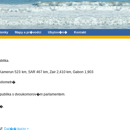
tenky
Mapy a pr�vodci
Ubytov�n�
Kontakt
blika.
 Kamerun 523 km, SAR 467 km, Zair 2,410 km, Gabon 1,903
ilometr�.
publika s dvoukomorov�m parlamentem.
m�.
F.
Dal�� kurzy >