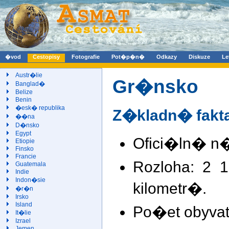
�vod
Cestopisy
Fotografie
Pot�p�n�
Odkazy
Diskuze
Le
Austr�lie
Gr�nsko
Banglad�
Belize
Benin
�esk� republika
Z�kladn� fakt
��na
D�nsko
Egypt
Ofici�ln� n
Etiopie
Finsko
Francie
Rozloha: 2 
Guatemala
Indie
Indon�sie
kilometr�.
�r�n
Irsko
Island
Po�et obyvate
It�lie
Izrael
Jemen