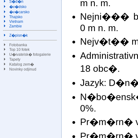
m n. m.
S�d�n
�v�dsko
�v�carsko
Nejni��� bo
Thajsko
Vietnam
0 m n. m.
Zambie
Z�pisn�k
Nejv�t�� m�
Fotobanka
Top 10 fotek
Administrati
U�ivatelsk� fotogalerie
Tapety
Katalog zem�
18 obc�.
Novinky odjinud
Jazyk: D�n�t
N�bo�ensk�
0%.
Pr�m�rn� v�
Pr�m�rn� v�