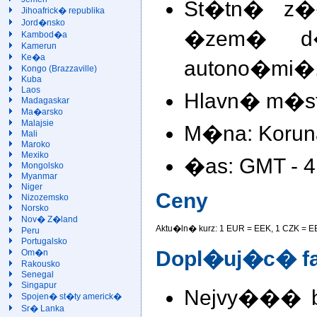
St�tn� z
Jihoafrick� republika
Jord�nsko
�zem� d�
Kambod�a
Kamerun
Ke�a
autono�mi�
Kongo (Brazzaville)
Kuba
Laos
Hlavn� m�sto
Madagaskar
Ma�arsko
Malajsie
M�na: Koruna
Mali
Maroko
Mexiko
�as: GMT - 4
Mongolsko
Myanmar
Niger
Ceny
Nizozemsko
Norsko
Nov� Z�land
Aktu�ln� kurz: 1 EUR =
EEK, 1 CZK =
E
Peru
Portugalsko
Dopl�uj�c� fa
Om�n
Rakousko
Senegal
Singapur
Nejvy��� bo
Spojen� st�ty americk�
Sr� Lanka