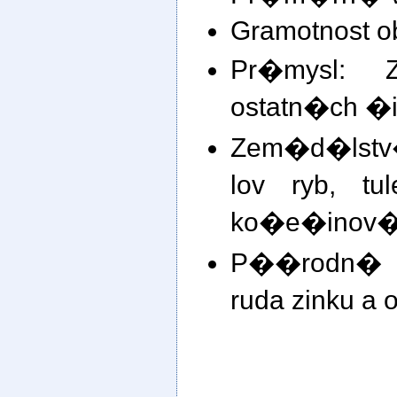
Gramotnost o
Pr�mysl: 
ostatn�ch �
Zem�d�lstv�
lov ryb, t
ko�e�inov�
P��rodn� zdr
ruda zinku a o