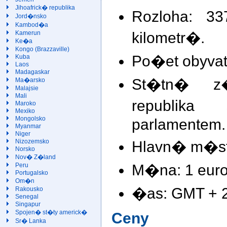
Jihoafrick� republika
Rozloha: 3
Jord�nsko
Kambod�a
kilometr�.
Kamerun
Ke�a
Kongo (Brazzaville)
Po�et obyvate
Kuba
Laos
Madagaskar
St�tn� z�
Ma�arsko
Malajsie
Mali
republika
Maroko
Mexiko
Mongolsko
parlamentem.
Myanmar
Niger
Hlavn� m�sto
Nizozemsko
Norsko
Nov� Z�land
M�na: 1 euro
Peru
Portugalsko
Om�n
�as: GMT + 2 
Rakousko
Senegal
Singapur
Spojen� st�ty americk�
Ceny
Sr� Lanka