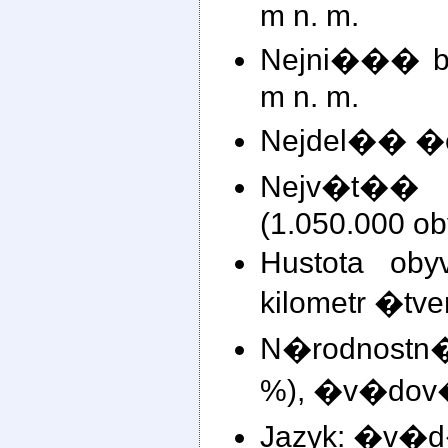
m n. m.
Nejni��� bo
m n. m.
Nejdel�� �ek
Nejv�t��
(1.050.000 ob
Hustota oby
kilometr �tv
N�rodnostn�
%), �v�dov� 
Jazyk: �v�d�