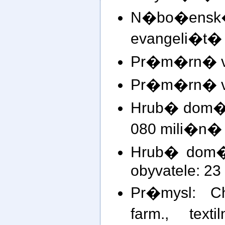
N�bo�en
evangeli�t� 
Pr�m�rn� v�
Pr�m�rn� v�
Hrub� dom�c
080 mili�n�
Hrub� dom�
obyvatele: 2
Pr�mysl: Ch
farm., text