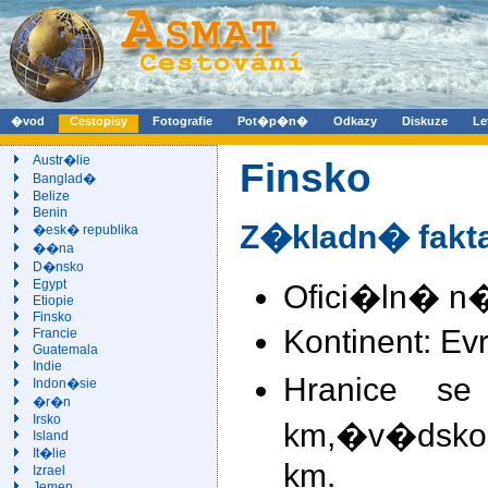
�vod
Cestopisy
Fotografie
Pot�p�n�
Odkazy
Diskuze
Le
Austr�lie
Finsko
Banglad�
Belize
Benin
Z�kladn� fakt
�esk� republika
��na
D�nsko
Egypt
Ofici�ln� n�
Etiopie
Finsko
Kontinent: Ev
Francie
Guatemala
Indie
Hranice se
Indon�sie
�r�n
Irsko
km,�v�dsko
Island
It�lie
km.
Izrael
Jemen