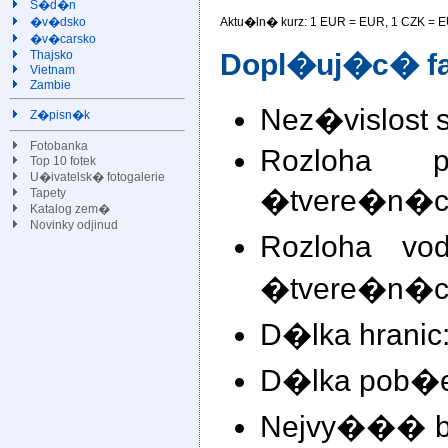
S�d�n
Aktu�ln� kurz: 1 EUR =
EUR, 1 CZK =
E
�v�dsko
�v�carsko
Dopl�uj�c� fa
Thajsko
Vietnam
Zambie
Nez�vislost s
Z�pisn�k
Fotobanka
Rozloha 
Top 10 fotek
U�ivatelsk� fotogalerie
�tvere�n�ch
Tapety
Katalog zem�
Novinky odjinud
Rozloha vo
�tvere�n�ch
D�lka hranic:
D�lka pob�e
Nejvy��� bod