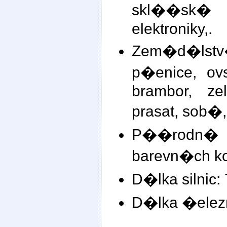
skl��sk�
elektroniky,.
Zem�d�ls
p�enice, ov
brambor, ze
prasat, sob�
P��rodn� z
barevn�ch ko
D�lka silnic:
D�lka �elezn