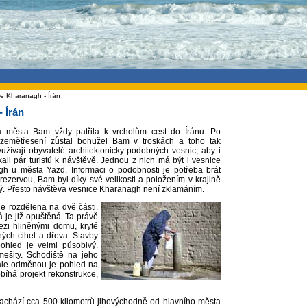
je Kharanagh - Írán
- Írán
a města Bam vždy patřila k vrcholům cest do Íránu. Po
 zemětřesení zůstal bohužel Bam v troskách a toho tak
yužívají obyvatelé architektonicky podobných vesnic, aby i
ákali pár turistů k návštěvě. Jednou z nich má být i vesnice
h u města Yazd. Informaci o podobnosti je potřeba brát
 rezervou, Bam byl díky své velikosti a položením v krajině
ý. Přesto návštěva vesnice Kharanagh není zklamáním.
je rozdělena na dvě části.
á je již opuštěná. Ta právě
zi hliněnými domu, kryté
ých cihel a dřeva. Stavby
pohled je velmi působivý.
ešity. Schodiště na jeho
 ale odměnou je pohled na
obíhá projekt rekonstrukce,
nachází cca 500 kilometrů jihovýchodně od hlavního města