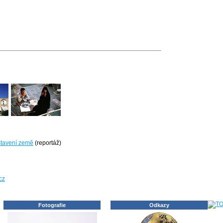
stavení země
(reportáž)
cz
Fotografie
Odkazy