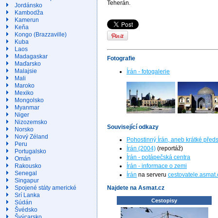
Teherán.
Jordánsko
Kambodža
Kamerun
Keňa
Kongo (Brazzaville)
Kuba
Laos
Madagaskar
Fotografie
Maďarsko
Malajsie
Írán - fotogalerie
Mali
Maroko
Mexiko
Mongolsko
Myanmar
Niger
Nizozemsko
Související odkazy
Norsko
Nový Zéland
Pohostinný Írán, aneb krátké před
Peru
Írán (2004)
(reportáž)
Portugalsko
Írán - potápečská centra
Omán
Rakousko
Írán - informace o zemi
Senegal
Írán
na serveru
cestovatele.asmat.
Singapur
Najdete na Asmat.cz
Spojené státy americké
Srí Lanka
Cestopisy
Súdán
Švédsko
Švýcarsko