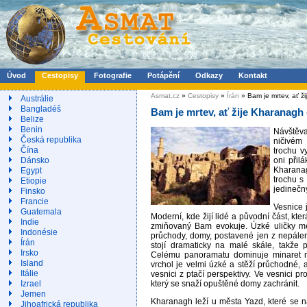
Úvod
Cestopisy
Fotografie
Potápění
Odkazy
Kontakt
Asmat.cz
»
Cestopisy
»
Írán
» Bam je mrtev, ať ži
Austrálie
Bangladéš
Bam je mrtev, ať žije Kharanagh 
Belize
Benin
Návštěv
Česká republika
ničivém
Čína
trochu v
oni přil
Dánsko
Kharanag
Egypt
trochu s
Etiopie
jedinečn
Finsko
Francie
Vesnice 
Guatemala
Moderní, kde žijí lidé a původní část, kter
Indie
zmiňovaný Bam evokuje. Úzké uličky me
Indonésie
průchody, domy, postavené jen z nepálen
Írán
stojí dramaticky na malé skále, takže 
Irsko
Celému panoramatu dominuje minaret m
Island
vrchol je velmi úzké a stěží průchodné,
Itálie
vesnici z ptačí perspektivy. Ve vesnici pr
který se snaží opuštěné domy zachránit.
Izrael
Jemen
Kharanagh leží u města Yazd, které se 
Jihoafrická republika