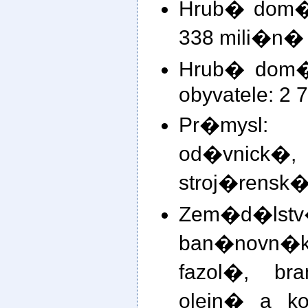
Hrub� dom�c
338 mili�n�
Hrub� dom�
obyvatele: 2 
Pr�mysl:
od�vnic
stroj�rensk�
Zem�d�lst
ban�novn
fazol�, bra
olejn� a ko