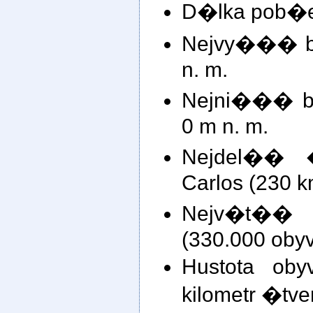
D�lka pob�e
Nejvy��� bo
n. m.
Nejni��� bo
0 m n. m.
Nejdel�� 
Carlos (230 k
Nejv�t��
(330.000 obyv
Hustota oby
kilometr �tv