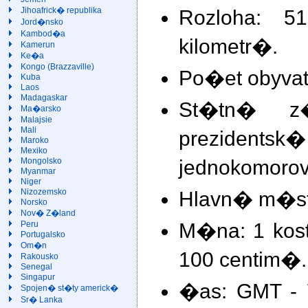
Rozloha: 
Jihoafrick� republika
Jord�nsko
Kambod�a
kilometr�.
Kamerun
Ke�a
Kongo (Brazzaville)
Po�et obyvate
Kuba
Laos
Madagaskar
St�tn� z�
Ma�arsko
Malajsie
Mali
preziden
Maroko
Mexiko
jednokomoro
Mongolsko
Myanmar
Niger
Hlavn� m�st
Nizozemsko
Norsko
Nov� Z�land
M�na: 1 kos
Peru
Portugalsko
Om�n
100 centim�.
Rakousko
Senegal
Singapur
�as: GMT - 
Spojen� st�ty americk�
Sr� Lanka