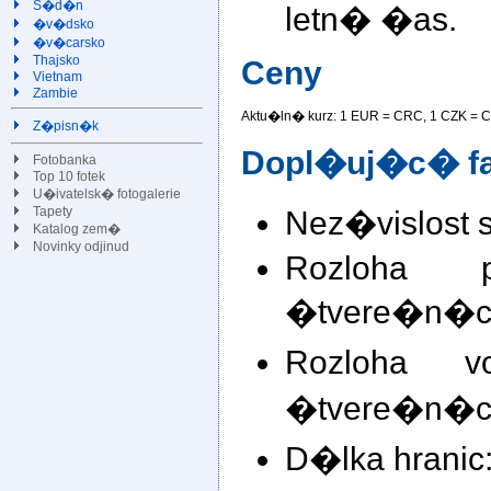
S�d�n
letn� �as.
�v�dsko
�v�carsko
Thajsko
Ceny
Vietnam
Zambie
Aktu�ln� kurz: 1 EUR =
CRC, 1 CZK =
C
Z�pisn�k
Dopl�uj�c� fa
Fotobanka
Top 10 fotek
U�ivatelsk� fotogalerie
Nez�vislost 
Tapety
Katalog zem�
Novinky odjinud
Rozloha 
�tvere�n�ch
Rozloha v
�tvere�n�ch
D�lka hranic: