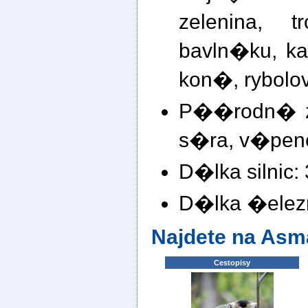
zelenina, t
bavln�ku, ka
kon�, rybolov
P��rodn� zd
s�ra, v�pene
D�lka silnic:
D�lka �elezn
Najdete na Asm
Cestopisy