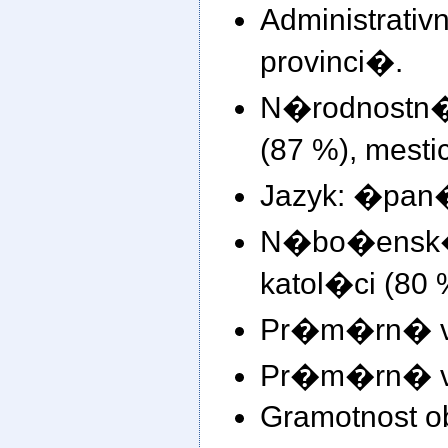
Administr
provinci�.
N�rodnostn
(87 %), mestic
Jazyk: �pan
N�bo�ens
katol�ci (80 %
Pr�m�rn� v�
Pr�m�rn� v�
Gramotnost o