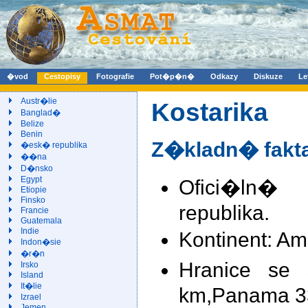
�vod
Cestopisy
Fotografie
Pot�p�n�
Odkazy
Diskuze
Le
Austr�lie
Kostarika
Banglad�
Belize
Benin
Z�kladn� fakt
�esk� republika
��na
D�nsko
Egypt
Ofici�ln�
Etiopie
Finsko
republika.
Francie
Guatemala
Indie
Kontinent: Am
Indon�sie
�r�n
Hranice se 
Irsko
Island
It�lie
km,Panama 3
Izrael
Jemen