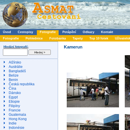
Úvod
Cestopisy
Fotografie
Potápění
Odkazy
Kontakt
Fotografie
Pohlednice
Fotobanka
Tapety
Top 10 fotek
Uživatels
Kamerun
Hledání fotografií:
Alžírsko
Austrálie
Bangladéš
Belize
Benin
Česká republika
Čína
Dánsko
Egypt
Etiopie
Filipíny
Francie
Guatemala
Hong Kong
Indie
Indonésie