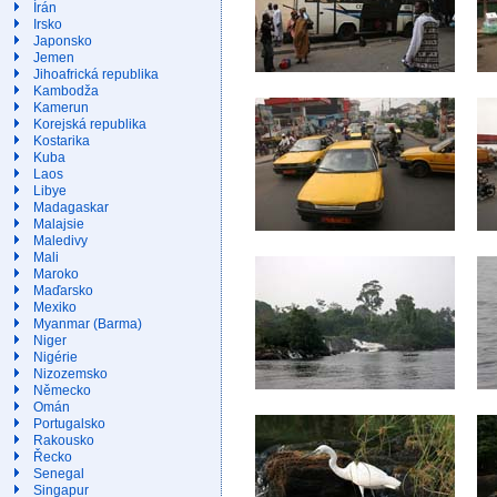
Írán
Irsko
Japonsko
Jemen
Jihoafrická republika
Kambodža
Kamerun
Korejská republika
Kostarika
Kuba
Laos
Libye
Madagaskar
Malajsie
Maledivy
Mali
Maroko
Maďarsko
Mexiko
Myanmar (Barma)
Niger
Nigérie
Nizozemsko
Německo
Omán
Portugalsko
Rakousko
Řecko
Senegal
Singapur