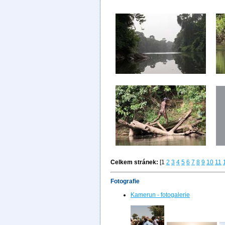
Celkem stránek:
[1
2
3
4
5
6
7
8
9
10
11
Fotografie
Kamerun - fotogalerie