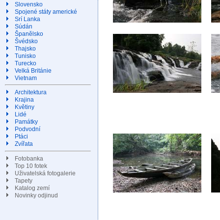
Slovensko
Spojené státy americké
Srí Lanka
Súdán
Španělsko
Švédsko
Thajsko
Tunisko
Turecko
Velká Británie
Vietnam
Architektura
Krajina
Květiny
Lidé
Památky
Podvodní
Ptáci
Zvířata
Fotobanka
Top 10 fotek
Uživatelská fotogalerie
Tapety
Katalog zemí
Novinky odjinud