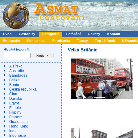
Úvod
Cestopisy
Fotografie
Potápění
Odkazy
Kontakt
Fotografie
Pohlednice
Fotobanka
Tapety
Top 10 fotek
Uživatels
Velká Británie
Hledání fotografií:
Alžírsko
Austrálie
Bangladéš
Belize
Benin
Česká republika
Čína
Dánsko
Egypt
Etiopie
Filipíny
Francie
Guatemala
Hong Kong
Indie
Indonésie