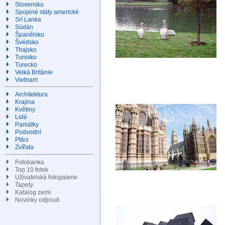
Slovensko
Spojené státy americké
Srí Lanka
Súdán
Španělsko
Švédsko
Thajsko
Tunisko
Turecko
Velká Británie
Vietnam
Architektura
Krajina
Květiny
Lidé
Památky
Podvodní
Ptáci
Zvířata
Fotobanka
Top 10 fotek
Uživatelská fotogalerie
Tapety
Katalog zemí
Novinky odjinud