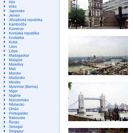
Írán
Irsko
Japonsko
Jemen
Jihoafrická republika
Kambodža
Kamerun
Korejská republika
Kostarika
Kuba
Laos
Libye
Madagaskar
Malajsie
Maledivy
Mali
Maroko
Maďarsko
Mexiko
Myanmar (Barma)
Niger
Nigérie
Nizozemsko
Německo
Omán
Portugalsko
Rakousko
Řecko
Senegal
Singapur