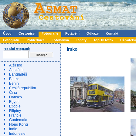
Úvod
Cestopisy
Fotografie
Potápění
Odkazy
Kontakt
Fotografie
Pohlednice
Fotobanka
Tapety
Top 10 fotek
Uživatels
Irsko
Hledání fotografií:
Alžírsko
Austrálie
Bangladéš
Belize
Benin
Česká republika
Čína
Dánsko
Egypt
Etiopie
Filipíny
Francie
Guatemala
Hong Kong
Indie
Indonésie