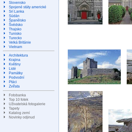
Slovensko
Spojené státy americké
Srí Lanka
Súdán
Španělsko
Švédsko
Thajsko
Tunisko
Turecko
Velká Británie
Vietnam
Architektura
Krajina
Květiny
Lidé
Památky
Podvodní
Ptáci
Zvířata
Fotobanka
Top 10 fotek
Uživatelská fotogalerie
Tapety
Katalog zemí
Novinky odjinud