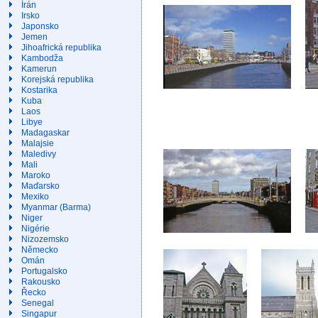
Írán
Irsko
Japonsko
Jemen
Jihoafrická republika
Kambodža
Kamerun
Korejská republika
Kostarika
Kuba
Laos
Libye
Madagaskar
Malajsie
Maledivy
Mali
Maroko
Maďarsko
Mexiko
Myanmar (Barma)
Niger
Nigérie
Nizozemsko
Německo
Omán
Portugalsko
Rakousko
Řecko
Senegal
Singapur