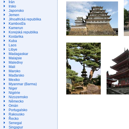
Írán
Irsko
Japonsko
Jemen
Jihoafrická republika
Kambodža
Kamerun
Korejská republika
Kostarika
Kuba
Laos
Libye
Madagaskar
Malajsie
Maledivy
Mali
Maroko
Maďarsko
Mexiko
Myanmar (Barma)
Niger
Nigérie
Nizozemsko
Německo
Omán
Portugalsko
Rakousko
Řecko
Senegal
Singapur