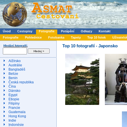
Úvod
Cestopisy
Fotografie
Potápění
Odkazy
Kontakt
Fotografie
Pohlednice
Fotobanka
Tapety
Top 10 fotek
Uživatels
Top 10 fotografií - Japonsko
Hledání fotografií:
Alžírsko
Austrálie
Bangladéš
Belize
Benin
Česká republika
Čína
Dánsko
Egypt
Etiopie
Filipíny
Francie
Guatemala
Hong Kong
Indie
Indonésie