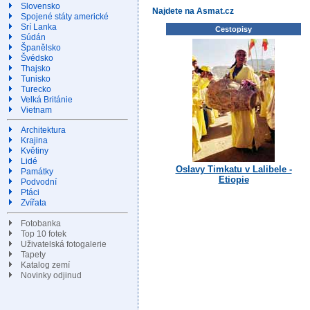
Slovensko
Najdete na Asmat.cz
Spojené státy americké
Srí Lanka
Cestopisy
Súdán
Španělsko
Švédsko
Thajsko
Tunisko
Turecko
Velká Británie
Vietnam
Architektura
Krajina
Květiny
Lidé
Oslavy Timkatu v Lalibele -
Památky
Etiopie
Podvodní
Ptáci
Zvířata
Fotobanka
Top 10 fotek
Uživatelská fotogalerie
Tapety
Katalog zemí
Novinky odjinud