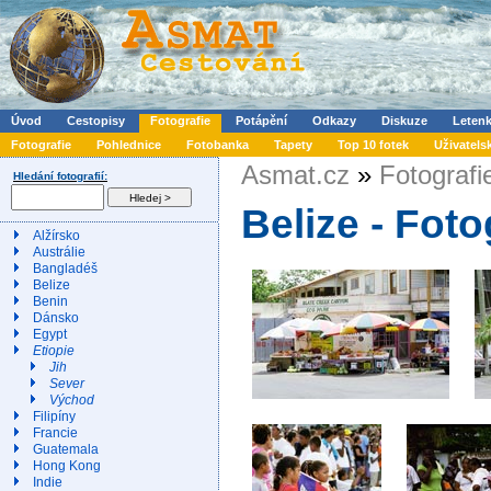
Úvod
Cestopisy
Fotografie
Potápění
Odkazy
Diskuze
Leten
Fotografie
Pohlednice
Fotobanka
Tapety
Top 10 fotek
Uživatels
Asmat.cz
»
Fotografi
Hledání fotografií:
Belize - Foto
Alžírsko
Austrálie
Bangladéš
Belize
Benin
Dánsko
Egypt
Etiopie
Jih
Sever
Východ
Filipíny
Francie
Guatemala
Hong Kong
Indie