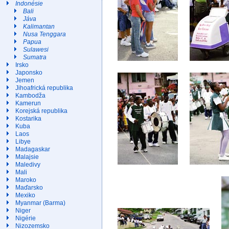
Indonésie
Bali
Jáva
Kalimantan
Nusa Tenggara
Papua
Sulawesi
Sumatra
Irsko
Japonsko
Jemen
Jihoafrická republika
Kambodža
Kamerun
Korejská republika
Kostarika
Kuba
Laos
Libye
Madagaskar
Malajsie
Maledivy
Mali
Maroko
Maďarsko
Mexiko
Myanmar (Barma)
Niger
Nigérie
Nizozemsko