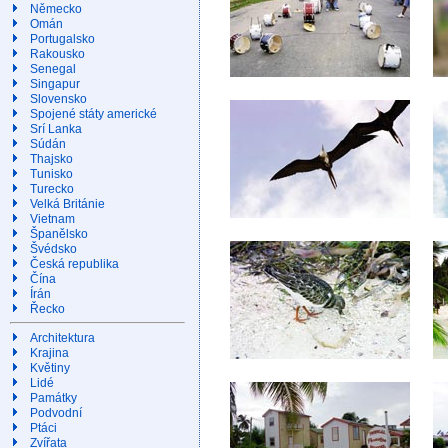
Německo
Omán
Portugalsko
Rakousko
Senegal
Singapur
Slovensko
Spojené státy americké
Srí Lanka
Súdán
Thajsko
Tunisko
Turecko
Velká Británie
Vietnam
Španělsko
Švédsko
Česká republika
Čína
Írán
Řecko
Architektura
Krajina
Květiny
Lidé
Památky
Podvodní
Ptáci
Zvířata