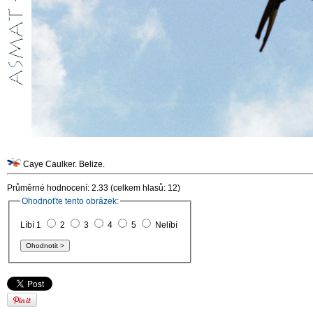
Caye Caulker. Belize.
Průměrné hodnocení: 2.33 (celkem hlasů: 12)
Ohodnoťte tento obrázek:
Líbí 1
2
3
4
5
Nelíbí