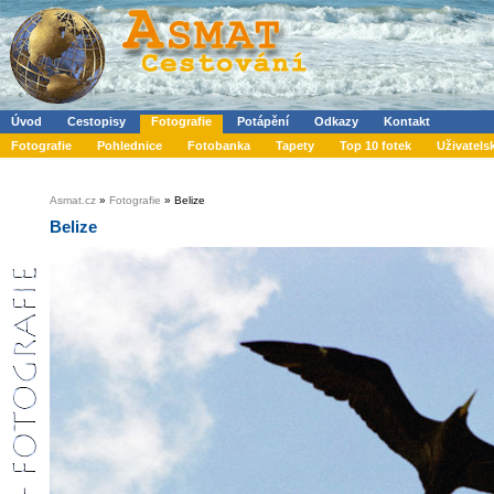
Úvod
Cestopisy
Fotografie
Potápění
Odkazy
Kontakt
Fotografie
Pohlednice
Fotobanka
Tapety
Top 10 fotek
Uživatels
Asmat.cz
»
Fotografie
» Belize
Belize